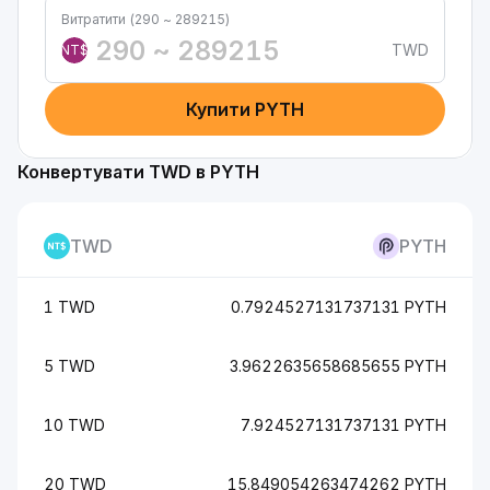
Витратити (290 ~ 289215)
TWD
NT$
Купити PYTH
Конвертувати TWD в PYTH
TWD
PYTH
1 TWD
0.7924527131737131 PYTH
5 TWD
3.9622635658685655 PYTH
10 TWD
7.924527131737131 PYTH
20 TWD
15.849054263474262 PYTH