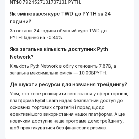
NT$0.7924527131737131 PYTH.
Як змінювався курс
TWD
до
PYTH
за 24
години?
За останні 24 години обмінний курс TWD до
PYTHПадіння на -0.84%.
Яка загальна кількість доступних
Pyth
Network
?
Кількість Pyth Network в обігу становить 7.87B, а
загальна максимальна емісія — 10.00BPYTH.
Де шукати ресурси для навчання трейдингу?
Усім, хто хоче розширити свої знання у сфері торгівлі,
платформа Bybit Learn надає безплатний доступ до
основних торгових стратегій і порад щодо
ефективнішого використання нашої платформи. А ще
новачкам доступна наша програма демотрейдингу,
щоб практикуватися без фінансових ризиків.