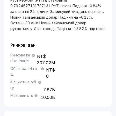
Pyth Network (PYTH) становить
0.7924527131737131 PYTH після Падіння -0.84%
за останні 24 години. За минулий тиждень вартість
Новий тайванський долар Падіння на -6.13%.
Останні 30 днів Новий тайванський долар
рухається у Униз тренді, Падіння -13.82% вартості.
Ринкові дані
Ринкова ка
піталізація
307.02M
Обсяг за 24 го
д.
0
Кількість в обі
гу
7.87B
Макс.кіл-сть
10.00B