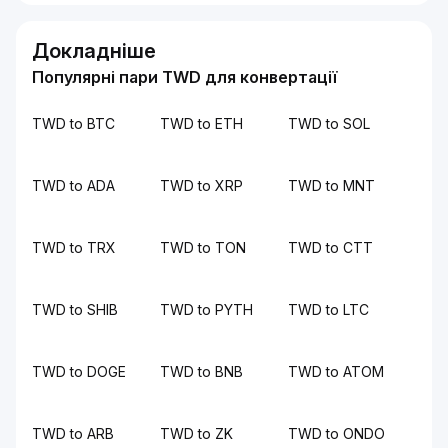
Докладніше
Популярні пари TWD для конвертації
TWD to BTC
TWD to ETH
TWD to SOL
TWD to ADA
TWD to XRP
TWD to MNT
TWD to TRX
TWD to TON
TWD to CTT
TWD to SHIB
TWD to PYTH
TWD to LTC
TWD to DOGE
TWD to BNB
TWD to ATOM
TWD to ARB
TWD to ZK
TWD to ONDO