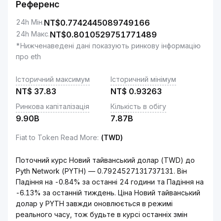
Референс
24h Мін.
NT$
0.7742445089749166
24h Макс.
NT$
0.8010529751771489
*Нижченаведені дані показують ринкову інформацію
про eth
Історичний максимум
Історичний мінімум
NT$
37.83
NT$
0.93263
Ринкова капіталізація
Кількість в обігу
9.90B
7.87B
Fiat to Token Read More
:
(TWD)
Поточний курс Новий тайванський долар (TWD) до
Pyth Network (PYTH) — 0.7924527131737131. Він
Падіння на -0.84% за останні 24 години та Падіння на
-6.13% за останній тиждень. Ціна Новий тайванський
долар у PYTH завжди оновлюється в режимі
реального часу, тож будьте в курсі останніх змін