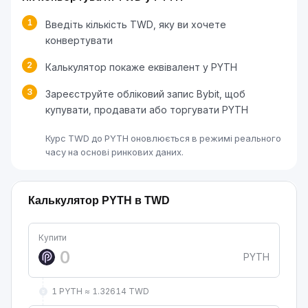
1
Введіть кількість TWD, яку ви хочете
конвертувати
2
Калькулятор покаже еквівалент у PYTH
3
Зареєструйте обліковий запис Bybit, щоб
купувати, продавати або торгувати PYTH
Курс TWD до PYTH оновлюється в режимі реального
часу на основі ринкових даних.
Калькулятор PYTH в TWD
Купити
PYTH
1 PYTH ≈ 1.32614 TWD