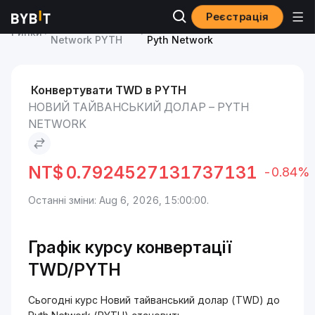
Реєстрація
Ціна Pyth
Новий тайванський долар to
Ринки
Network PYTH
Pyth Network
Конвертувати TWD в PYTH
НОВИЙ ТАЙВАНСЬКИЙ ДОЛАР – PYTH
NETWORK
NT$
0.7924527131737131
-0.84%
Останні зміни: Aug 6, 2026, 15:00:00.
Графік курсу конвертації
TWD/PYTH
Сьогодні курс Новий тайванський долар (TWD) до