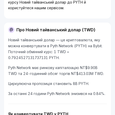
курсу Новий тайванський долар до PYTH й
користуйтеся нашим сервісом.
Про Новий тайванський долар (TWD)
Новий тайванський долар — це криптовалюта, яку
можна конвертувати в Pyth Network (PYTH) на Bybit.
Поточний обмінний курс: 1 TWD =
0.7924527131737131 PYTH.
Pyth Network має ринкову капіталізацію NT$9.90B
TWD та 24-годинний обсяг торгів NT$413.03M TWD.
Циркулююча пропозиція становить 8B PYTH.
За останні 24 години Pyth Network знизився на 0.84%.
Як конвертувати TWD у PYTH