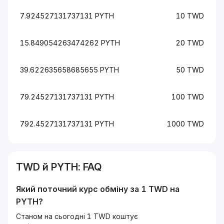
7.924527131737131 PYTH
10 TWD
15.849054263474262 PYTH
20 TWD
39.622635658685655 PYTH
50 TWD
79.24527131737131 PYTH
100 TWD
792.4527131737131 PYTH
1000 TWD
TWD
й
PYTH
: FAQ
Який поточний курс обміну за 1
TWD
на
PYTH
?
Станом на сьогодні 1 TWD коштує