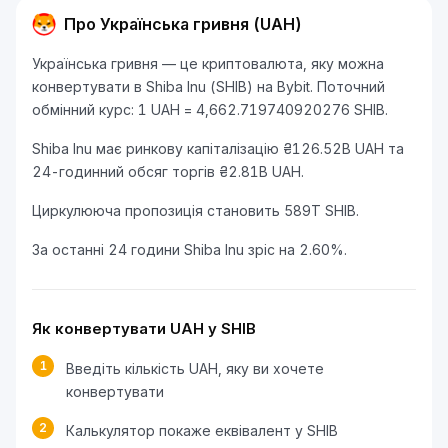
Про Українська гривня (UAH)
Українська гривня — це криптовалюта, яку можна
конвертувати в Shiba Inu (SHIB) на Bybit. Поточний
обмінний курс: 1 UAH = 4,662.719740920276 SHIB.
Shiba Inu має ринкову капіталізацію ₴126.52B UAH та
24-годинний обсяг торгів ₴2.81B UAH.
Циркулююча пропозиція становить 589T SHIB.
За останні 24 години Shiba Inu зріс на 2.60%.
Як конвертувати UAH у SHIB
1
Введіть кількість UAH, яку ви хочете
конвертувати
2
Калькулятор покаже еквівалент у SHIB