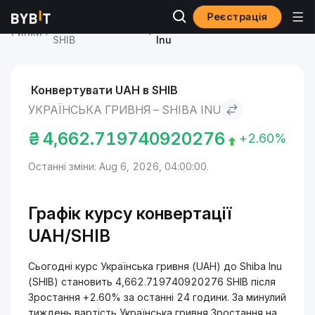
Реєстрація
Ціна Shiba Inu
Українська гривня to Shiba
Ринки
SHIB
Inu
Конвертувати UAH в SHIB
УКРАЇНСЬКА ГРИВНЯ – SHIBA INU
₴
4,662.719740920276
+2.60%
Останні зміни: Aug 6, 2026, 04:00:00.
Графік курсу конвертації
UAH/SHIB
Сьогодні курс Українська гривня (UAH) до Shiba Inu
(SHIB) становить 4,662.719740920276 SHIB після
Зростання +2.60% за останні 24 години. За минулий
тиждень вартість Українська гривня Зростання на