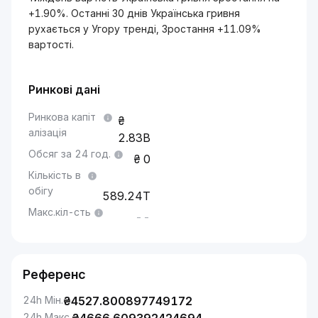
+1.90%. Останні 30 днів Українська гривня
рухається у Угору тренді, Зростання +11.09%
вартості.
Ринкові дані
Ринкова капіт
алізація
2.83B
Обсяг за 24 год.
0
Кількість в
обігу
589.24T
Макс.кіл-сть
--
Референс
24h Мін.
₴
4527.800897749172
24h Макс.