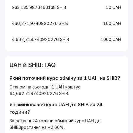
233,135.9870460138 SHIB
50 UAH
466,271.9740920276 SHIB
100 UAH
4,662,719.740920276 SHIB
1000 UAH
UAH
й
SHIB
: FAQ
Який поточний курс обміну за 1
UAH
на
SHIB
?
Станом на сьогодні 1 UAH коштує
₴4,662.719740920276 SHIB.
Як змінювався курс
UAH
до
SHIB
за 24
години?
За останні 24 години обмінний курс UAH до
SHIBЗростання на +2.60%.