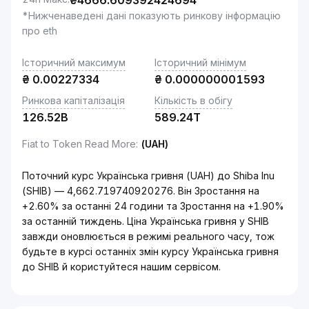
₴
4666.609392424694
*Нижченаведені дані показують ринкову інформацію
про eth
Історичний максимум
Історичний мінімум
₴
0.00227334
₴
0.000000001593
Ринкова капіталізація
Кількість в обігу
126.52B
589.24T
Fiat to Token Read More
:
(UAH)
Поточний курс Українська гривня (UAH) до Shiba Inu
(SHIB) — 4,662.719740920276. Він Зростання на
+2.60% за останні 24 години та Зростання на +1.90%
за останній тиждень. Ціна Українська гривня у SHIB
завжди оновлюється в режимі реального часу, тож
будьте в курсі останніх змін курсу Українська гривня
до SHIB й користуйтеся нашим сервісом.