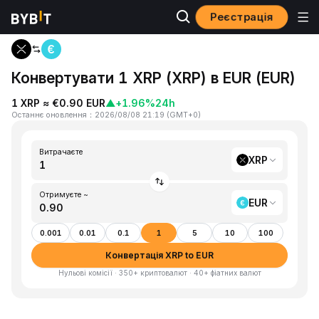
Реєстрація
Головна
XRP to EUR
Конвертувати 1 XRP (XRP) в EUR (EUR)
1 XRP ≈ €0.90 EUR
▲
+1.96%
24h
Останнє оновлення
：
2026/08/08 21:19
(
GMT+0
)
Витрачаєте
XRP
Отримуєте ~
EUR
0.001
0.01
0.1
1
5
10
100
Конвертація XRP to EUR
Нульові комісії · 350+ криптовалют · 40+ фіатних валют