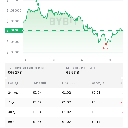
Останнє оновлення: 2026-08-08, 21:19 GMT+0
Історичний максимум
Історичний мінімум
€3.65
€0.002686
Ринкова капіталізація
Кількість в обігу
€65.17B
62.53 B
Період
Високий
Низький
Середнє
Змін
24 год
€1.04
€1.02
€1.03
+1.6
7 дн.
€1.09
€1.02
€1.06
-1.4
30 дн.
€1.14
€1.02
€1.09
-4.9
90 дн.
€1.48
€1.02
€1.17
-8.8