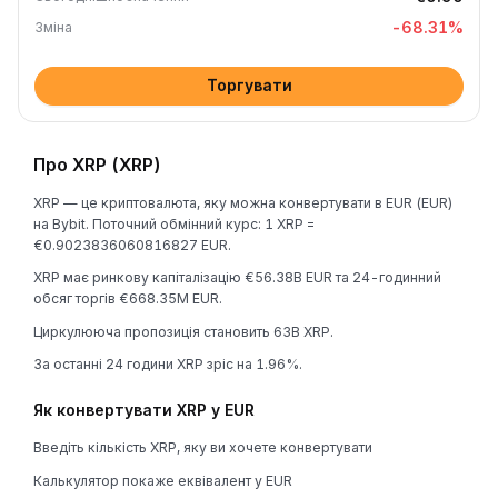
-68.31
%
Зміна
Торгувати
Про XRP (XRP)
XRP — це криптовалюта, яку можна конвертувати в EUR (EUR)
на Bybit. Поточний обмінний курс: 1 XRP =
€0.9023836060816827 EUR.
XRP має ринкову капіталізацію €56.38B EUR та 24-годинний
обсяг торгів €668.35M EUR.
Циркулююча пропозиція становить 63B XRP.
За останні 24 години XRP зріс на 1.96%.
Як конвертувати XRP у EUR
Введіть кількість XRP, яку ви хочете конвертувати
Калькулятор покаже еквівалент у EUR