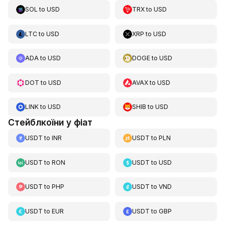
SOL
to
USD
TRX
to
USD
LTC
to
USD
XRP
to
USD
ADA
to
USD
DOGE
to
USD
DOT
to
USD
AVAX
to
USD
LINK
to
USD
SHIB
to
USD
Стейблкоїни у фіат
USDT
to
INR
USDT
to
PLN
USDT
to
RON
USDT
to
USD
USDT
to
PHP
USDT
to
VND
USDT
to
EUR
USDT
to
GBP