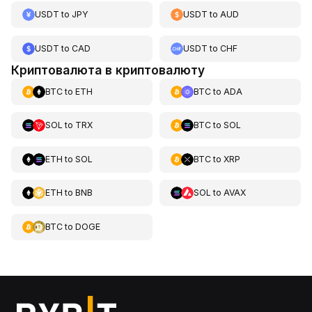
USDT
to
JPY
USDT
to
AUD
USDT
to
CAD
USDT
to
CHF
Криптовалюта в криптовалюту
BTC
to
ETH
BTC
to
ADA
SOL
to
TRX
BTC
to
SOL
ETH
to
SOL
BTC
to
XRP
ETH
to
BNB
SOL
to
AVAX
BTC
to
DOGE