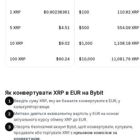
1 XRP
$0.90238361
$100
110.82 XRP
5 XRP
$4.51
$500
554.09 XRP
10 XRP
$9.02
$1,000
1,108.18 XRP
100 XRP
$90.24
$10,000
11,081.76 XRP
Як конвертувати XRP в EUR на Bybit
Введіть суму XRP, яку ви бажаєте конвертувати в EUR, у
1
калькуляторі вище.
Миттєво дивіться еквівалентну вартість у EUR на основі
2
актуального курсу обміну XRP до EUR.
Створіть безплатний акаунт Bybit, щоб конвертувати, купувати,
3
продавати або торгувати XRP з
нульовою комісією за
конвертацію
.