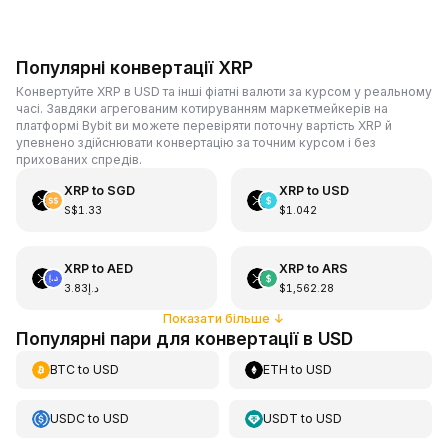
Популярні конвертації XRP
Конвертуйте XRP в USD та інші фіатні валюти за курсом у реальному
часі. Завдяки агрегованим котируванням маркетмейкерів на
платформі Bybit ви можете перевіряти поточну вартість XRP й
упевнено здійснювати конвертацію за точним курсом і без
прихованих спредів.
XRP
to
SGD
XRP
to
USD
S$1.33
$1.042
XRP
to
AED
XRP
to
ARS
د.إ3.83
$1,562.28
Показати більше
↓
Популярні пари для конвертації в USD
BTC
to
USD
ETH
to
USD
USDC
to
USD
USDT
to
USD