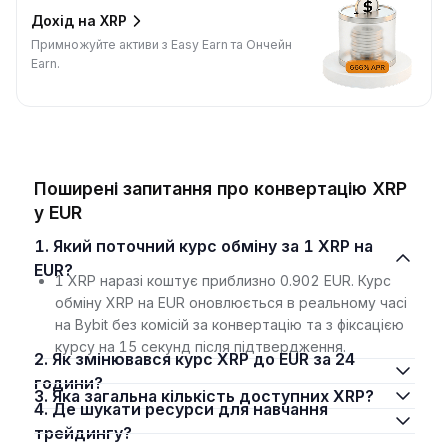
Дохід на XRP
Примножуйте активи з Easy Earn та Ончейн
Earn.
Поширені запитання про конвертацію XRP
у EUR
1. Який поточний курс обміну за 1 XRP на
EUR?
1 XRP наразі коштує приблизно 0.902 EUR. Курс
обміну XRP на EUR оновлюється в реальному часі
на Bybit без комісій за конвертацію та з фіксацією
курсу на 15 секунд після підтвердження.
2. Як змінювався курс XRP до EUR за 24
години?
3. Яка загальна кількість доступних XRP?
4. Де шукати ресурси для навчання
трейдингу?