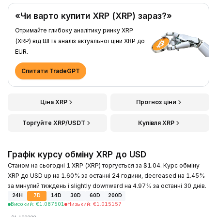
«Чи варто купити XRP (XRP) зараз?»
Отримайте глибоку аналітику ринку XRP
(XRP) від ШІ та аналіз актуальної ціни XRP до
EUR.
Спитати TradeGPT
Ціна XRP
Прогноз ціни
Торгуйте XRP/USDT
Купівля XRP
Графік курсу обміну XRP до USD
Станом на сьогодні 1 XRP (XRP) торгується за $1.04. Курс обміну
XRP до USD up на 1.60% за останні 24 години, decreased на 1.45%
за минулий тиждень і slightly downward на 4.97% за останні 30 днів.
24H
7D
14D
30D
60D
200D
Високий
:
€
1.087501
Низький
:
€
1.015157