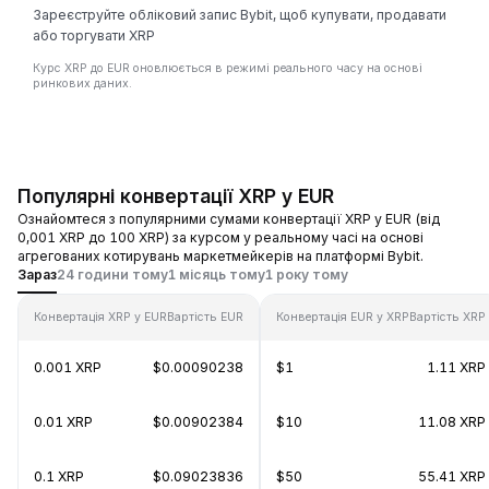
Зареєструйте обліковий запис Bybit, щоб купувати, продавати
або торгувати XRP
Курс XRP до EUR оновлюється в режимі реального часу на основі
ринкових даних.
Популярні конвертації XRP у EUR
Ознайомтеся з популярними сумами конвертації XRP у EUR (від
0,001 XRP до 100 XRP) за курсом у реальному часі на основі
агрегованих котирувань маркетмейкерів на платформі Bybit.
Зараз
24 години тому
1 місяць тому
1 року тому
Конвертація XRP у EUR
Вартість EUR
Конвертація EUR у XRP
Вартість XRP
0.001 XRP
$0.00090238
$1
1.11 XRP
0.01 XRP
$0.00902384
$10
11.08 XRP
0.1 XRP
$0.09023836
$50
55.41 XRP