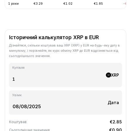
1 роки
€3.29
€1.02
€1.85
-68.
Історичний калькулятор XRP в EUR
Дізнайтеся, скільки коштував ваш XRP (XRP) у EUR на будь-яку дату в
минулому, і порівняйте, як курс обміну XRP до EUR відрізняється від
сьогоднішнього значення.
Купівля
XRP
Увімк.
Дата
€2.85
Коштував
€0.90
Сьогоднішнє значення