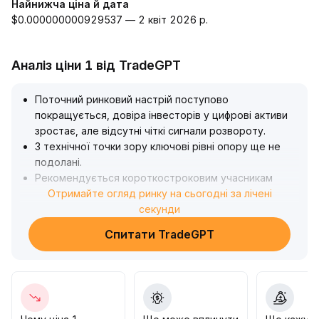
Найнижча ціна й дата
$0.000000000929537 — 2 квіт 2026 р.
Аналіз ціни 1 від TradeGPT
Поточний ринковий настрій поступово
покращується, довіра інвесторів у цифрові активи
зростає, але відсутні чіткі сигнали розвороту
.
З технічної точки зору ключові рівні опору ще не
подолані
.
Рекомендується короткостроковим учасникам
залишатися насторожі, терпляче чекати
Отримайте огляд ринку на сьогодні за лічені
підтвердження у вигляді обсягів торгів і припливу
секунди
коштів на блокчейн, слідкувати за проривом
Спитати TradeGPT
важливих рівнів опору зверху та уникати сліпого
переслідування зростання
.