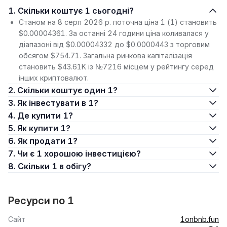
1. Скільки коштує 1 сьогодні?
Станом на 8 серп 2026 р. поточна ціна 1 (1) становить
$0.00004361. За останні 24 години ціна коливалася у
діапазоні від $0.00004332 до $0.0000443 з торговим
обсягом $754.71. Загальна ринкова капіталізація
становить $43.61K із №7216 місцем у рейтингу серед
інших криптовалют.
2. Скільки коштує один 1?
3. Як інвестувати в 1?
4. Де купити 1?
5. Як купити 1?
6. Як продати 1?
7. Чи є 1 хорошою інвестицією?
8. Скільки 1 в обігу?
Ресурси по 1
Сайт
1onbnb.fun