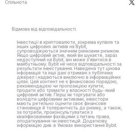
Спільнота
Відмова від відповідальності
Інвестиції в криптовалюти, зокрема купівля та
інших цифрових активів на Bybit,
супроводжуються значним ринковим ризиком.
Якщо цифровий актив, який ви шукаєте, зараз
недоступний на Bybit, він може з’явитися в
майбутньому. Bybit не несе відповідальності за
результати інвестування. Наведена тут цінова
інформація та інші дані отримані з публічних
джерел і надаються виключно в інформаційних
цілях. Цей контент не є фінансовою порадою,
рекомендацією чи пропозицією купити,
продати або тримати у власності будь-який
цифровий актив. Перш як торгувати або
володіти цифровими активами, інвестори
мають ретельно оцінити своє фінансове
становище й толерантність до ризику, а також,
за потреби, проконсультуватися з
кваліфікованими фахівцями з питань права,
оподаткування чи інвестицій. Додаткову
інформацію див. в Умовах використання Bybit.