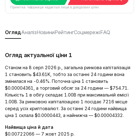
Примітка. Інформація надається лише в довідкових цілях.
Огляд
Аналіз
Новини
Рейтинг
Соцмережі
FAQ
Огляд актуальної ціни 1
Станом на 8 серп 2026 р., загальна ринкова капіталізація
1 становить $43.61K, тобто за останні 24 години вона
змінилася на -0.46%. Поточна ціна 1 становить
$0.00004361, а торговий обсяг за 24 години — $754.71.
Кількість 1 в обігу складає 1.00B при максимальній емісії
1.00B. За ринковою капіталізацією 1 посідає 7216 місце
серед усіх криптовалют. За останні 24 години найвища
ціна 1 склала $0.0000443, а найнижча — $0.00004332.
Найвища ціна й дата
$0.00722066 — 7 жовт 2025 р.