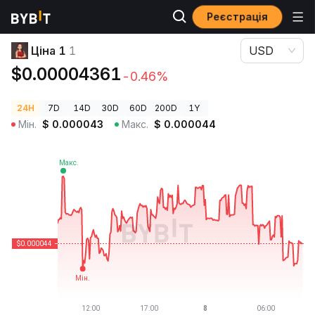
Реєстрація
Ціни криптовалют
Ціна 1 1
Ціна 1
1
USD
$0.00004361
-0.46%
24H
7D
14D
30D
60D
200D
1Y
Мін.
$
0.000043
Макс.
$
0.000044