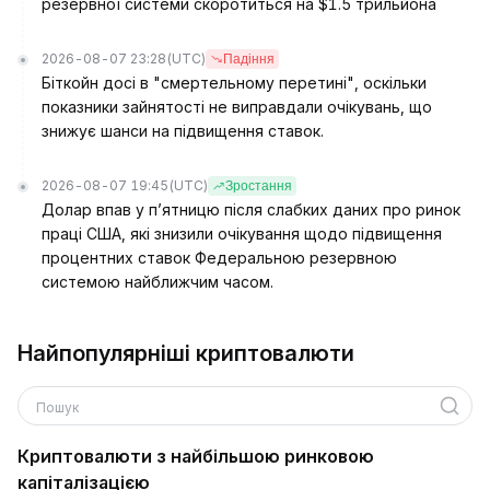
резервної системи скоротиться на $1.5 трильйона
2026-08-07 23:28
(UTC)
Падіння
Біткойн досі в "смертельному перетині", оскільки
показники зайнятості не виправдали очікувань, що
знижує шанси на підвищення ставок.
2026-08-07 19:45
(UTC)
Зростання
Долар впав у п’ятницю після слабких даних про ринок
праці США, які знизили очікування щодо підвищення
процентних ставок Федеральною резервною
системою найближчим часом.
Найпопулярніші криптовалюти
Пошук
Криптовалюти з найбільшою ринковою
капіталізацією