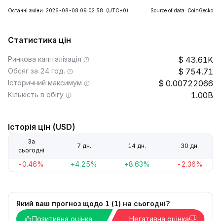
Останні зміни: 2026-08-08 09:02:58.
(UTC+0)
Source of data: CoinGecko
Статистика цін
Ринкова капіталізація
43.61K
Обсяг за 24 год.
754.71
Історичний максимум
0.00722066
Кількість в обігу
1.00B
Історія цін (USD)
За
7 дн.
14 дн.
30 дн.
сьогодні
-0.46%
+4.25%
+8.63%
-2.36%
Який ваш прогноз щодо 1 (1) на сьогодні?
Позитивна оцінка
Негативна оцінка