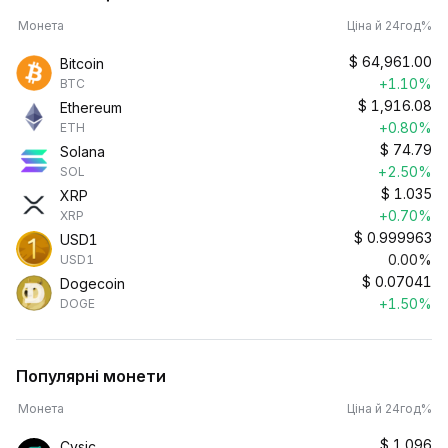
Монета
Ціна й 24год%
$
64,961.00
Bitcoin
+1.10%
BTC
$
1,916.08
Ethereum
+0.80%
ETH
$
74.79
Solana
+2.50%
SOL
$
1.035
XRP
+0.70%
XRP
$
0.999963
USD1
0.00%
USD1
$
0.07041
Dogecoin
+1.50%
DOGE
Популярні монети
Монета
Ціна й 24год%
$
1.096
Cysic