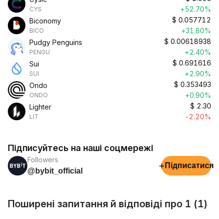
+52.70%
CYS
$
0.057712
Biconomy
+31.80%
BICO
$
0.00618938
Pudgy Penguins
+2.40%
PENGU
$
0.691616
Sui
+2.90%
SUI
$
0.353493
Ondo
+0.90%
ONDO
$
2.30
Lighter
-2.20%
LIT
Підписуйтесь на наші соцмережі
Followers
+
Підписатися
@bybit_official
Поширені запитання й відповіді про 1 (1)