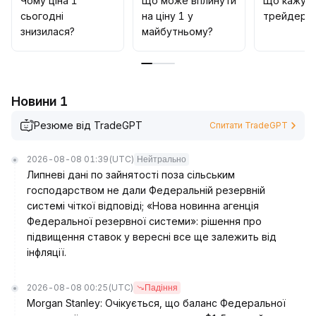
Чому ціна 1
Що може вплинути
Що кажут
сьогодні
на ціну 1 у
трейдери 
знизилася?
майбутньому?
Новини 1
Резюме від TradeGPT
Спитати TradeGPT
2026-08-08 01:39
(UTC)
Нейтрально
Липневі дані по зайнятості поза сільським
господарством не дали Федеральній резервній
системі чіткої відповіді; «Нова новинна агенція
Федеральної резервної системи»: рішення про
підвищення ставок у вересні все ще залежить від
інфляції.
2026-08-08 00:25
(UTC)
Падіння
Morgan Stanley: Очікується, що баланс Федеральної