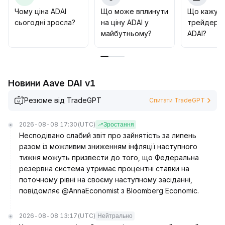
участь у короткостроковому тренді, суворо
Чому ціна ADAI
Що може вплинути
Що кажут
контролювати точки фіксації прибутку біля
сьогодні зросла?
на ціну ADAI у
трейдери 
локальних максимумів (відкат не більше 8%) та
майбутньому?
ADAI?
динамічно реагувати на макроекономічні сигнали
задля мінімізації ризиків волатильності
.
Новини Aave DAI v1
Резюме від TradeGPT
Спитати TradeGPT
2026-08-08 17:30
(UTC)
Зростання
Несподівано слабий звіт про зайнятість за липень
разом із можливим зниженням інфляції наступного
тижня можуть призвести до того, що Федеральна
резервна система утримає процентні ставки на
поточному рівні на своєму наступному засіданні,
повідомляє @AnnaEconomist з Bloomberg Economic.
2026-08-08 13:17
(UTC)
Нейтрально