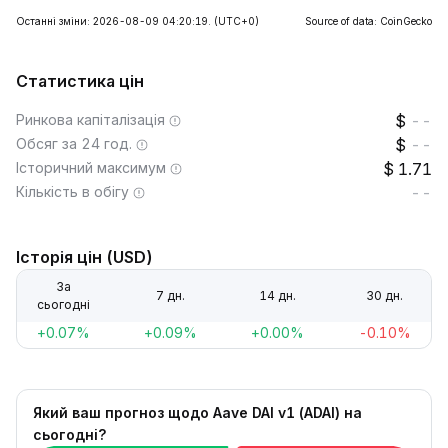
Останні зміни: 2026-08-09 04:20:19.
(UTC+0)
Source of data: CoinGecko
Статистика цін
Ринкова капіталізація
--
Обсяг за 24 год.
--
Історичний максимум
1.71
Кількість в обігу
--
Історія цін (USD)
За
7 дн.
14 дн.
30 дн.
сьогодні
+0.07%
+0.09%
+0.00%
-0.10%
Який ваш прогноз щодо Aave DAI v1 (ADAI) на
сьогодні?