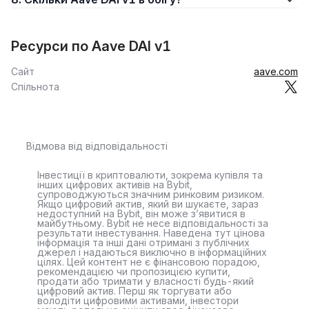
Ресурси по Aave DAI v1
Сайт
aave.com
Спільнота
Відмова від відповідальності
Інвестиції в криптовалюти, зокрема купівля та
інших цифрових активів на Bybit,
супроводжуються значним ринковим ризиком.
Якщо цифровий актив, який ви шукаєте, зараз
недоступний на Bybit, він може з’явитися в
майбутньому. Bybit не несе відповідальності за
результати інвестування. Наведена тут цінова
інформація та інші дані отримані з публічних
джерел і надаються виключно в інформаційних
цілях. Цей контент не є фінансовою порадою,
рекомендацією чи пропозицією купити,
продати або тримати у власності будь-який
цифровий актив. Перш як торгувати або
володіти цифровими активами, інвестори