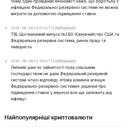
Чому один провідний економіст каже, що боротьбу з
інфляцією Федеральної резервної системи не можна
виграти за допомогою підвищення ставок
2026-08-08 03:01
(UTC)
Нейтрально
TBL Щотижневий випуск №180: Казначейство США та
Федеральна резервна система, ринок праці та
ліквідність
2026-08-08 01:39
(UTC)
Нейтрально
Липневі дані по зайнятості поза сільським
господарством не дали Федеральній резервній
системі чіткої відповіді; «Нова новинна агенція
Федеральної резервної системи»: рішення про
підвищення ставок у вересні все ще залежить від
інфляції.
Найпопулярніші криптовалюти