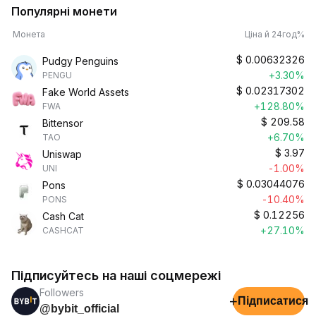
Популярні монети
Монета
Ціна й 24год%
$
0.00632326
Pudgy Penguins
+3.30%
PENGU
$
0.02317302
Fake World Assets
+128.80%
FWA
$
209.58
Bittensor
+6.70%
TAO
$
3.97
Uniswap
-1.00%
UNI
$
0.03044076
Pons
-10.40%
PONS
$
0.12256
Cash Cat
+27.10%
CASHCAT
Підписуйтесь на наші соцмережі
Followers
+
Підписатися
@bybit_official