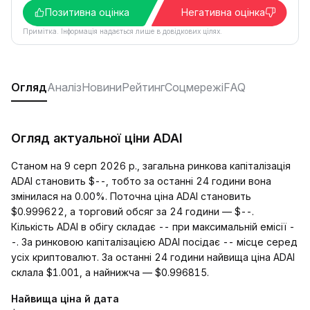
Позитивна оцінка
Негативна оцінка
Примітка. Інформація надається лише в довідкових цілях.
Огляд
Аналіз
Новини
Рейтинг
Соцмережі
FAQ
Огляд актуальної ціни ADAI
Станом на 9 серп 2026 р., загальна ринкова капіталізація
ADAI становить $--, тобто за останні 24 години вона
змінилася на 0.00%. Поточна ціна ADAI становить
$0.999622, а торговий обсяг за 24 години — $--.
Кількість ADAI в обігу складає -- при максимальній емісії -
-. За ринковою капіталізацією ADAI посідає -- місце серед
усіх криптовалют. За останні 24 години найвища ціна ADAI
склала $1.001, а найнижча — $0.996815.
Найвища ціна й дата