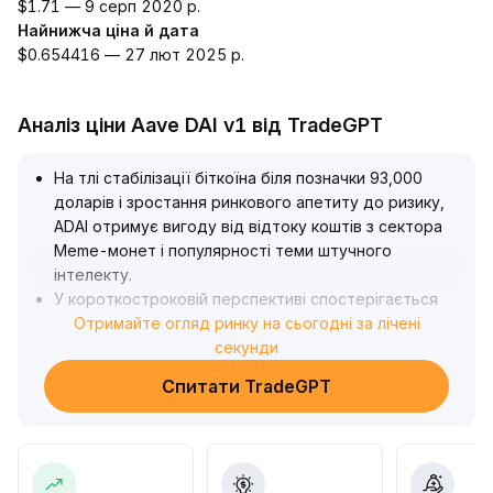
$1.71 — 9 серп 2020 р.
Найнижча ціна й дата
$0.654416 — 27 лют 2025 р.
Аналіз ціни Aave DAI v1 від TradeGPT
На тлі стабілізації біткоїна біля позначки 93,000
доларів і зростання ринкового апетиту до ризику,
ADAI отримує вигоду від відтоку коштів з сектора
Meme-монет і популярності теми штучного
інтелекту
.
У короткостроковій перспективі спостерігається
активна торгівля та посилення попиту, що
Отримайте огляд ринку на сьогодні за лічені
підживлює бичачі настрої
секунди
.
Довгострокова динаміка залишається залежною від
Спитати TradeGPT
стійких чистих вливань у біткоїн-ETF і загального
рівня ліквідності; важливо також динамічно
відстежувати дані про зайнятість у США та
геополітичні ризики
.
Рекомендовано інвесторам обережно брати