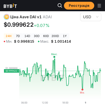
Реєстрація
Ціни криптовалют
Ціна Aave DAI v1 ADAI
Ціна Aave DAI v1
ADAI
USD
$0.999622
+0.07%
24H
7D
14D
30D
60D
200D
1Y
Мін.
$
0.996815
Макс.
$
1.001414