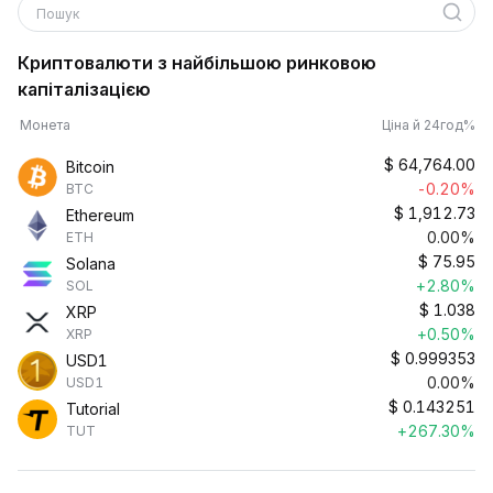
Пошук
Криптовалюти з найбільшою ринковою
капіталізацією
Монета
Ціна й 24год%
$
64,764.00
Bitcoin
-0.20%
BTC
$
1,912.73
Ethereum
0.00%
ETH
$
75.95
Solana
+2.80%
SOL
$
1.038
XRP
+0.50%
XRP
$
0.999353
USD1
0.00%
USD1
$
0.143251
Tutorial
+267.30%
TUT