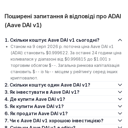
Поширені запитання й відповіді про ADAI
(Aave DAI v1)
1. Скільки коштує Aave DAI v1 сьогодні?
Станом на 9 серп 2026 р. поточна ціна Aave DAI v1
(ADAI) становить $0.999622. За останні 24 години ціна
коливалася у діапазоні від $0.996815 до $1.001 з
торговим обсягом $--. Загальна ринкова капіталізація
становить $-- із №-- місцем у рейтингу серед інших
криптовалют.
2. Скільки коштує один Aave DAI v1?
3. Як інвестувати в Aave DAI v1?
4. Де купити Aave DAI v1?
5. Як купити Aave DAI v1?
6. Як продати Aave DAI v1?
7. Чи є Aave DAI v1 хорошою інвестицією?
8. Скільки Aave DAI v1 в обігу?