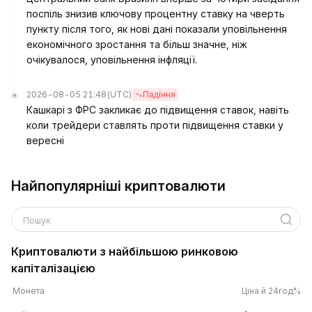
поспіль знизив ключову процентну ставку на чверть
пункту після того, як нові дані показали уповільнення
економічного зростання та більш значне, ніж
очікувалося, уповільнення інфляції.
2026-08-05 21:48
(UTC)
Падіння
Кашкарі з ФРС закликає до підвищення ставок, навіть
коли трейдери ставлять проти підвищення ставки у
вересні
Найпопулярніші криптовалюти
Пошук
Криптовалюти з найбільшою ринковою
капіталізацією
Монета
Ціна й 24год%