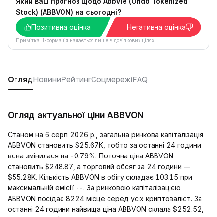
Який ваш прогноз щодо AbbVie (Ondo Tokenized
Stock) (ABBVON) на сьогодні?
Позитивна оцінка
Негативна оцінка
Примітка. Інформація надається лише в довідкових цілях.
Огляд
Новини
Рейтинг
Соцмережі
FAQ
Огляд актуальної ціни ABBVON
Станом на 6 серп 2026 р., загальна ринкова капіталізація
ABBVON становить $25.67K, тобто за останні 24 години
вона змінилася на -0.79%. Поточна ціна ABBVON
становить $248.87, а торговий обсяг за 24 години —
$55.28K. Кількість ABBVON в обігу складає 103.15 при
максимальній емісії --. За ринковою капіталізацією
ABBVON посідає 8224 місце серед усіх криптовалют. За
останні 24 години найвища ціна ABBVON склала $252.52,