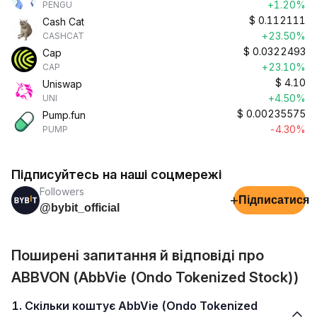
+1.20%
PENGU
$
0.112111
Cash Cat
+23.50%
CASHCAT
$
0.0322493
Cap
+23.10%
CAP
$
4.10
Uniswap
+4.50%
UNI
$
0.00235575
Pump.fun
-4.30%
PUMP
Підписуйтесь на наші соцмережі
Followers
+
Підписатися
@bybit_official
Поширені запитання й відповіді про
ABBVON (AbbVie (Ondo Tokenized Stock))
1. Скільки коштує AbbVie (Ondo Tokenized