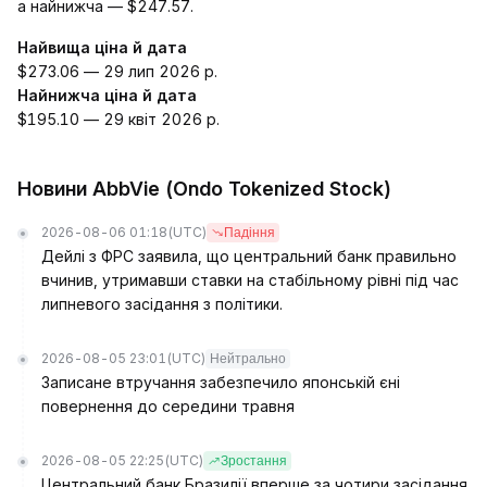
а найнижча — $247.57.
Найвища ціна й дата
$273.06 — 29 лип 2026 р.
Найнижча ціна й дата
$195.10 — 29 квіт 2026 р.
Новини AbbVie (Ondo Tokenized Stock)
2026-08-06 01:18
(UTC)
Падіння
Дейлі з ФРС заявила, що центральний банк правильно
вчинив, утримавши ставки на стабільному рівні під час
липневого засідання з політики.
2026-08-05 23:01
(UTC)
Нейтрально
Записане втручання забезпечило японській єні
повернення до середини травня
2026-08-05 22:25
(UTC)
Зростання
Центральний банк Бразилії вперше за чотири засідання