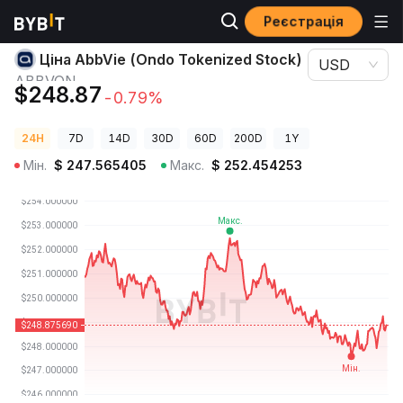
Реєстрація
Ціни криптовалют
Ціна AbbVie (Ondo Tokenized Stock) ABBVON
Ціна AbbVie (Ondo Tokenized Stock)
USD
ABBVON
$248.87
-0.79%
24H
7D
14D
30D
60D
200D
1Y
Мін.
$
247.565405
Макс.
$
252.454253