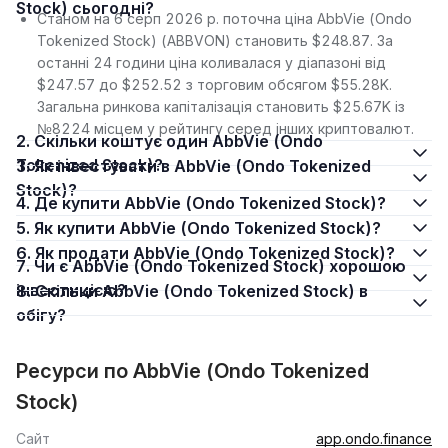
Stock) сьогодні?
Станом на 6 серп 2026 р. поточна ціна AbbVie (Ondo
Tokenized Stock) (ABBVON) становить $248.87. За
останні 24 години ціна коливалася у діапазоні від
$247.57 до $252.52 з торговим обсягом $55.28K.
Загальна ринкова капіталізація становить $25.67K із
№8224 місцем у рейтингу серед інших криптовалют.
2. Скільки коштує один AbbVie (Ondo
Tokenized Stock)?
3. Як інвестувати в AbbVie (Ondo Tokenized
Stock)?
4. Де купити AbbVie (Ondo Tokenized Stock)?
5. Як купити AbbVie (Ondo Tokenized Stock)?
6. Як продати AbbVie (Ondo Tokenized Stock)?
7. Чи є AbbVie (Ondo Tokenized Stock) хорошою
інвестицією?
8. Скільки AbbVie (Ondo Tokenized Stock) в
обігу?
Ресурси по AbbVie (Ondo Tokenized
Stock)
Сайт
app.ondo.finance