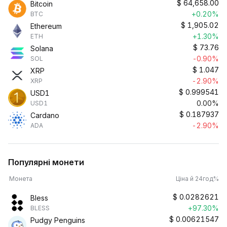
$
64,658.00
Bitcoin
+0.20%
BTC
$
1,905.02
Ethereum
+1.30%
ETH
$
73.76
Solana
-0.90%
SOL
$
1.047
XRP
-2.90%
XRP
$
0.999541
USD1
0.00%
USD1
$
0.187937
Cardano
-2.90%
ADA
Популярні монети
Монета
Ціна й 24год%
$
0.0282621
Bless
+97.30%
BLESS
$
0.00621547
Pudgy Penguins