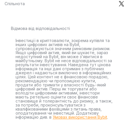
Спільнота
Відмова від відповідальності
Інвестиції в криптовалюти, зокрема купівля та
інших цифрових активів на Bybit,
супроводжуються значним ринковим ризиком.
Якщо цифровий актив, який ви шукаєте, зараз
недоступний на Bybit, він може з’явитися в
майбутньому. Bybit не несе відповідальності за
результати інвестування. Наведена тут цінова
інформація та інші дані отримані з публічних
джерел і надаються виключно в інформаційних
цілях. Цей контент не є фінансовою порадою,
рекомендацією чи пропозицією купити,
продати або тримати у власності будь-який
цифровий актив. Перш як торгувати або
володіти цифровими активами, інвестори
мають ретельно оцінити своє фінансове
становище й толерантність до ризику, а також,
за потреби, проконсультуватися з
кваліфікованими фахівцями з питань права,
оподаткування чи інвестицій. Додаткову
інформацію див. в
Умовах використання Bybit
.