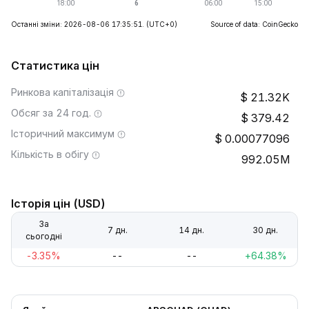
Останні зміни: 2026-08-06 17:35:51.
(UTC+0)
Source of data: CoinGecko
Статистика цін
Ринкова капіталізація
21.32K
Обсяг за 24 год.
379.42
Історичний максимум
0.00077096
Кількість в обігу
992.05M
Історія цін (USD)
За
7 дн.
14 дн.
30 дн.
сьогодні
-3.35%
--
--
+64.38%