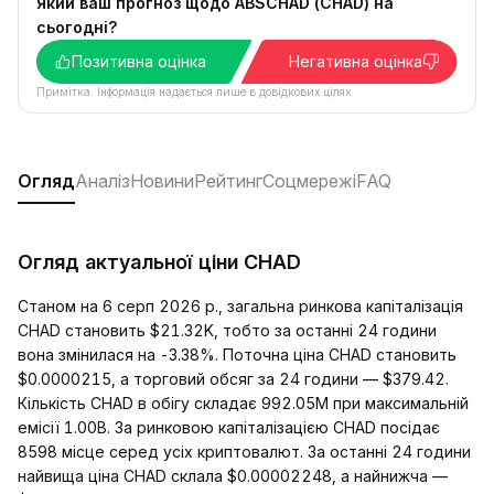
Який ваш прогноз щодо ABSCHAD (CHAD) на
сьогодні?
Позитивна оцінка
Негативна оцінка
Примітка. Інформація надається лише в довідкових цілях.
Огляд
Аналіз
Новини
Рейтинг
Соцмережі
FAQ
Огляд актуальної ціни CHAD
Станом на 6 серп 2026 р., загальна ринкова капіталізація
CHAD становить $21.32K, тобто за останні 24 години
вона змінилася на -3.38%. Поточна ціна CHAD становить
$0.0000215, а торговий обсяг за 24 години — $379.42.
Кількість CHAD в обігу складає 992.05M при максимальній
емісії 1.00B. За ринковою капіталізацією CHAD посідає
8598 місце серед усіх криптовалют. За останні 24 години
найвища ціна CHAD склала $0.00002248, а найнижча —