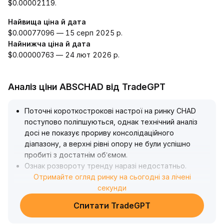
$0.00002119.
Найвища ціна й дата
$0.00077096 — 15 серп 2025 р.
Найнижча ціна й дата
$0.00000763 — 24 лют 2026 р.
Аналіз ціни ABSCHAD від TradeGPT
Поточні короткострокові настрої на ринку CHAD
поступово поліпшуються, однак технічний аналіз
досі не показує прориву консолідаційного
діапазону, а верхні рівні опору не були успішно
пробиті з достатнім обʼємом
.
Ознак розвороту тренду наразі недостатньо
.
Якщо у майбутньому ціна пробʼє останній максимум
Отримайте огляд ринку на сьогодні за лічені
із суттєвим збільшенням обʼєму торгів, потенціал
секунди
зростання відкриється
.
Спитати TradeGPT
Рекомендується уважно стежити за ключовими
рівнями опору (кількісний діапазон — орієнтуйтесь