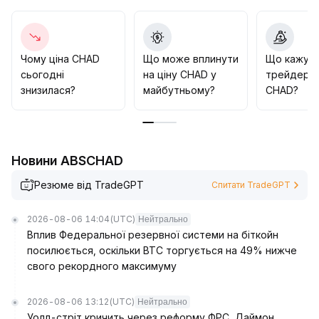
на останній максимум волатильності, детально
дивіться на таймінговому технічному графіку); до
прориву цих рівнів доцільно зберігати обережну
стратегію, щоб уникнути ризику «фальшивого
Чому ціна CHAD
Що може вплинути
Що кажут
прориву» і наступного відкату
.
сьогодні
на ціну CHAD у
трейдери 
знизилася?
майбутньому?
CHAD?
Новини ABSCHAD
Резюме від TradeGPT
Спитати TradeGPT
2026-08-06 14:04
(UTC)
Нейтрально
Вплив Федеральної резервної системи на біткойн
посилюється, оскільки BTC торгується на 49% нижче
свого рекордного максимуму
2026-08-06 13:12
(UTC)
Нейтрально
Уолл-стріт кричить через реформу ФРС, Даймон