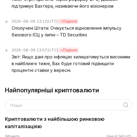
підтримує Вахтера, називаючи його візіонером
2026-08-06 13:12
(UTC)
Падіння
Сполучені Штати: Очікується відновлення імпульсу
базового ІСЦ у липні – TD Securities
2026-08-06 13:07
(UTC)
Падіння
Звіт: Якщо дані про інфляцію залишатимуться високими
в найближчі тижні, Вах буде готовий підвищити
процентні ставки у вересні.
Найпопулярніші криптовалюти
Пошук
Криптовалюти з найбільшою ринковою
капіталізацією
Монета
Ціна й 24год%