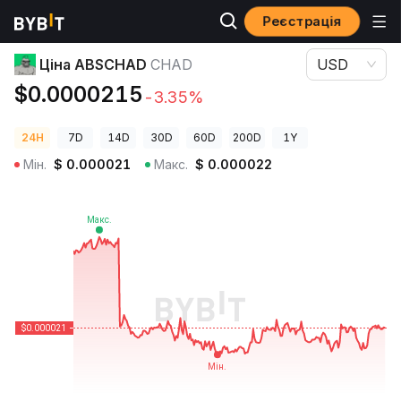
Реєстрація
Ціни криптовалют
Ціна ABSCHAD CHAD
Ціна ABSCHAD
CHAD
USD
$0.0000215
-3.35%
24H
7D
14D
30D
60D
200D
1Y
Мін.
$
0.000021
Макс.
$
0.000022