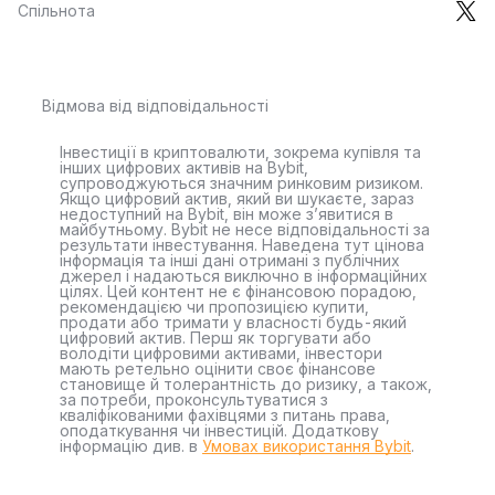
Спільнота
Відмова від відповідальності
Інвестиції в криптовалюти, зокрема купівля та
інших цифрових активів на Bybit,
супроводжуються значним ринковим ризиком.
Якщо цифровий актив, який ви шукаєте, зараз
недоступний на Bybit, він може з’явитися в
майбутньому. Bybit не несе відповідальності за
результати інвестування. Наведена тут цінова
інформація та інші дані отримані з публічних
джерел і надаються виключно в інформаційних
цілях. Цей контент не є фінансовою порадою,
рекомендацією чи пропозицією купити,
продати або тримати у власності будь-який
цифровий актив. Перш як торгувати або
володіти цифровими активами, інвестори
мають ретельно оцінити своє фінансове
становище й толерантність до ризику, а також,
за потреби, проконсультуватися з
кваліфікованими фахівцями з питань права,
оподаткування чи інвестицій. Додаткову
інформацію див. в
Умовах використання Bybit
.