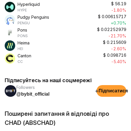
$
56.19
Hyperliquid
-1.80%
HYPE
$
0.00615717
Pudgy Penguins
+0.70%
PENGU
$
0.02252979
Pons
-21.70%
PONS
$
0.215609
Heima
-2.60%
HEI
$
0.098716
Canton
-5.40%
CC
Підписуйтесь на наші соцмережі
Followers
+
Підписатися
@bybit_official
Поширені запитання й відповіді про
CHAD (ABSCHAD)