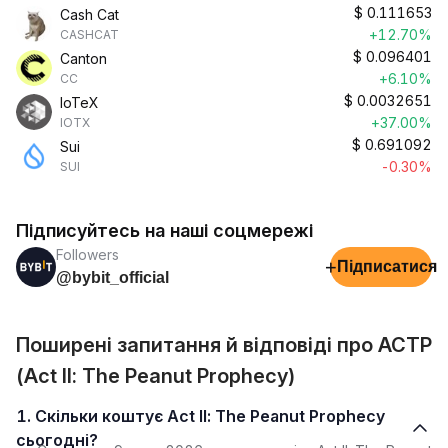
$
0.111653
Cash Cat
+12.70%
CASHCAT
$
0.096401
Canton
+6.10%
CC
$
0.0032651
IoTeX
+37.00%
IOTX
$
0.691092
Sui
-0.30%
SUI
Підписуйтесь на наші соцмережі
Followers
+
Підписатися
@bybit_official
Поширені запитання й відповіді про ACTP
(Act II: The Peanut Prophecy)
1. Скільки коштує Act II: The Peanut Prophecy
сьогодні?