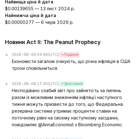
Найвища ціна й дата
$0.00139655 — 13 лист 2024 р.
Найнижча ціна й дата
$0.00000277 — 6 черв 2026 р.
Новини Act II: The Peanut Prophecy
2026-08-09 04:48
(UTC)
Падіння
Економісти загалом очікують, що річна інфляція в США
трохи сповільниться.
2026-08-08 17:30
(UTC)
Зростання
Несподівано слабий звіт про зайнятість за липень
разом із можливим зниженням інфляції наступного
тижня можуть призвести до того, що Федеральна
резервна система утримає процентні ставки на
поточному рівні на своєму наступному засіданні,
повідомляє @AnnaEconomist з Bloomberg Economic.