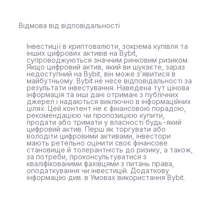
Відмова від відповідальності
Інвестиції в криптовалюти, зокрема купівля та
інших цифрових активів на Bybit,
супроводжуються значним ринковим ризиком.
Якщо цифровий актив, який ви шукаєте, зараз
недоступний на Bybit, він може з’явитися в
майбутньому. Bybit не несе відповідальності за
результати інвестування. Наведена тут цінова
інформація та інші дані отримані з публічних
джерел і надаються виключно в інформаційних
цілях. Цей контент не є фінансовою порадою,
рекомендацією чи пропозицією купити,
продати або тримати у власності будь-який
цифровий актив. Перш як торгувати або
володіти цифровими активами, інвестори
мають ретельно оцінити своє фінансове
становище й толерантність до ризику, а також,
за потреби, проконсультуватися з
кваліфікованими фахівцями з питань права,
оподаткування чи інвестицій. Додаткову
інформацію див. в Умовах використання Bybit.