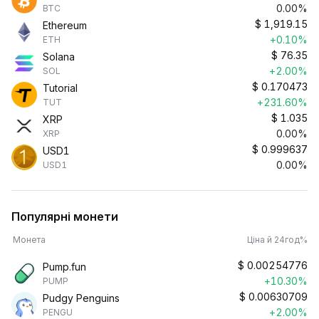
0.00%
BTC
$
1,919.15
Ethereum
+0.10%
ETH
$
76.35
Solana
+2.00%
SOL
$
0.170473
Tutorial
+231.60%
TUT
$
1.035
XRP
0.00%
XRP
$
0.999637
USD1
0.00%
USD1
Популярні монети
Монета
Ціна й 24год%
$
0.00254776
Pump.fun
+10.30%
PUMP
$
0.00630709
Pudgy Penguins
+2.00%
PENGU