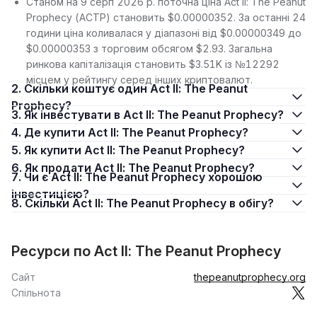
Станом на 9 серп 2026 р. поточна ціна Act II: The Peanut
Prophecy (ACTP) становить $0.00000352. За останні 24
години ціна коливалася у діапазоні від $0.00000349 до
$0.00000353 з торговим обсягом $2.93. Загальна
ринкова капіталізація становить $3.51K із №12292
місцем у рейтингу серед інших криптовалют.
2. Скільки коштує один Act II: The Peanut
Prophecy?
3. Як інвестувати в Act II: The Peanut Prophecy?
4. Де купити Act II: The Peanut Prophecy?
5. Як купити Act II: The Peanut Prophecy?
6. Як продати Act II: The Peanut Prophecy?
7. Чи є Act II: The Peanut Prophecy хорошою
інвестицією?
8. Скільки Act II: The Peanut Prophecy в обігу?
Ресурси по Act II: The Peanut Prophecy
Сайт
thepeanutprophecy.org
Спільнота