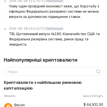
2026-08-08 13:17
(UTC)
Нейтрально
Чому один провідний економіст каже, що боротьбу з
інфляцією Федеральної резервної системи не можна
виграти за допомогою підвищення ставок
2026-08-08 03:01
(UTC)
Нейтрально
TBL Щотижневий випуск №180: Казначейство США та
Федеральна резервна система, ринок праці та
ліквідність
Найпопулярніші криптовалюти
Пошук
Криптовалюти з найбільшою ринковою
капіталізацією
Монета
Ціна й 24год%
$
64,931.00
Bitcoin