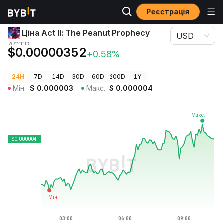
Реєстрація
Ціни криптовалют
Ціна Act II: The Peanut Prophecy ACTP
Ціна Act II: The Peanut Prophecy
USD
ACTP
$0.00000352
+0.58%
24H
7D
14D
30D
60D
200D
1Y
Мін.
$
0.000003
Макс.
$
0.000004