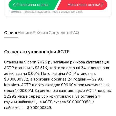
Позитивна оцінка
Негативна оцінка
Примітка. Інформація надається лише в довідкових цілях.
Огляд
Новини
Рейтинг
Соцмережі
FAQ
Огляд актуальної ціни ACTP
Станом на 9 серп 2026 р., загальна ринкова капіталізація
ACTP становить $3.51K, тобто за останні 24 години вона
змінилася на 0.00%. Поточна ціна ACTP становить
$0.00000352, а торговий обсяг за 24 години — $2.93.
Кількість ACTP в обігу складає 996.90M при максимальній
емісії 1000.00M. За ринковою капіталізацією ACTP посідає
12292 місце серед усіх криптовалют. За останні 24
години найвища ціна ACTP склала $0.00000353, а
найнижча — $0.00000349.