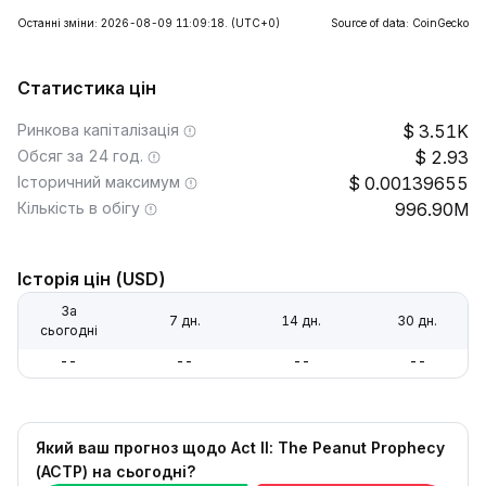
Останні зміни: 2026-08-09 11:09:18.
(UTC+0)
Source of data: CoinGecko
Статистика цін
Ринкова капіталізація
3.51K
Обсяг за 24 год.
2.93
Історичний максимум
0.00139655
Кількість в обігу
996.90M
Історія цін (USD)
За
7 дн.
14 дн.
30 дн.
сьогодні
--
--
--
--
Який ваш прогноз щодо Act II: The Peanut Prophecy
(ACTP) на сьогодні?