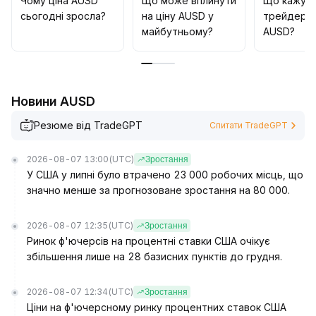
Чому ціна AUSD
Що може вплинути
Що кажут
встановлювати суворі стоп-лоси й уникати ризику
сьогодні зросла?
на ціну AUSD у
трейдери 
флету та підроблених проривів; середньострокові
майбутньому?
AUSD?
позиції слід динамічно коригувати, зберігати
гнучкість капіталу й збільшувати вкладення тільки
після ефективного прориву верхньої межі каналу на
денних графіках
.
Новини AUSD
Резюме від TradeGPT
Спитати TradeGPT
2026-08-07 13:00
(UTC)
Зростання
У США у липні було втрачено 23 000 робочих місць, що
значно менше за прогнозоване зростання на 80 000.
2026-08-07 12:35
(UTC)
Зростання
Ринок ф'ючерсів на процентні ставки США очікує
збільшення лише на 28 базисних пунктів до грудня.
2026-08-07 12:34
(UTC)
Зростання
Ціни на ф'ючерсному ринку процентних ставок США