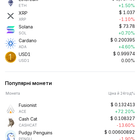
+1.50%
ETH
$
1.037
XRP
-1.10%
XRP
$
73.78
Solana
+0.70%
SOL
$
0.200395
Cardano
+4.60%
ADA
$
0.99974
USD1
0.00%
USD1
Популярні монети
Монета
Ціна й 24год%
$
0.132413
Fusionist
+72.20%
ACE
$
0.108327
Cash Cat
-13.60%
CASHCAT
$
0.00600892
Pudgy Penguins
-1.90%
PENGU