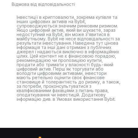
Відмова від відповідальності
Інвестиції в криптовалюти, зокрема купівля та
інших цифрових активів на Bybit,
супроводжуються значним ринковим ризиком.
Якщо цифровий актив, який ви шукаєте, зараз
недоступний на Bybit, він може з’явитися в
майбутньому. Bybit не несе відповідальності за
результати інвестування. Наведена тут цінова
інформація та інші дані отримані з публічних
джерел і надаються виключно в інформаційних
цілях. Цей контент не є фінансовою порадою,
рекомендацією чи пропозицією купити,
продати або тримати у власності будь-який
цифровий актив. Перш як торгувати або
володіти цифровими активами, інвестори
мають ретельно оцінити своє фінансове
становище й толерантність до ризику, а також,
за потреби, проконсультуватися з
кваліфікованими фахівцями з питань права,
оподаткування чи інвестицій. Додаткову
інформацію див. в Умовах використання Bybit.