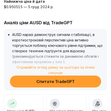
Найнижча ціна й дата
$0.950515 — 5 груд 2024 р.
Аналіз ціни AUSD від TradeGPT
AUSD наразі демонструє сигнали стабілізації, в
короткостроковій перспективі ціна активно
торгується поблизу ключового рівня підтримки, що
створює технічне підґрунтя для відскоку
(рекомендується стежити за динамікою обсягів і
ефективним проривом у зоні 1
.
00-1
Отримайте огляд ринку на сьогодні за лічені
.
03)
.
секунди
Однак середньострокова тенденція залишається
Спитати TradeGPT
обмеженою низхідним каналом і переплетенням
ковзаючих середніх, впевненого розвороту ринку
поки не підтверджено
.
У роботі варто короткостроково пробувати
обережно купувати з контрольованими обсягами,
до прориву ключового опору заходити частками,