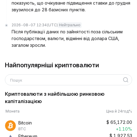
показують, що очікуване підвищення ставки до грудня
звузилося до 28 базисних пунктів.
2026-08-07 12:34
(UTC)
Нейтрально
Після публікації даних по зайнятості поза сільським
господарством, валюти, відмінні від долара США,
загалом зросли.
Найпопулярніші криптовалюти
Пошук
Криптовалюти з найбільшою ринковою
капіталізацією
Монета
Ціна й 24год%
$
65,172.00
Bitcoin
+1.10%
BTC
$
1,927.53
Ethereum