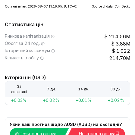
Останні зміни: 2026-08-07 13:19:05.
(UTC+0)
Source of data: CoinGecko
Статистика цін
Ринкова капіталізація
214.56M
Обсяг за 24 год.
3.88M
Історичний максимум
1.022
Кількість в обігу
214.70M
Історія цін (USD)
За
7 дн.
14 дн.
30 дн.
сьогодні
+0.03%
+0.02%
+0.01%
+0.02%
Який ваш прогноз щодо AUSD (AUSD) на сьогодні?
Позитивна оцінка
Негативна оцінка