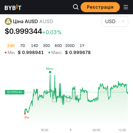
Реєстрація
Ціни криптовалют
Ціна AUSD AUSD
Ціна AUSD
AUSD
USD
$0.999344
+0.03%
24H
7D
14D
30D
60D
200D
1Y
Мін.
$
0.998941
Макс.
$
0.999678