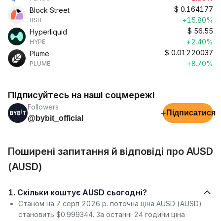
$
0.164177
Block Street
+15.80%
BSB
$
56.55
Hyperliquid
+2.40%
HYPE
$
0.01220037
Plume
+8.70%
PLUME
Підписуйтесь на наші соцмережі
Followers
+
Підписатися
@bybit_official
Поширені запитання й відповіді про AUSD
(AUSD)
1. Скільки коштує AUSD сьогодні?
Станом на 7 серп 2026 р. поточна ціна AUSD (AUSD)
становить $0.999344. За останні 24 години ціна