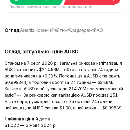
Примітка. Інформація надається лише в довідкових цілях.
Огляд
Аналіз
Новини
Рейтинг
Соцмережі
FAQ
Огляд актуальної ціни AUSD
Станом на 7 серп 2026 р., загальна ринкова капіталізація
AUSD становить $214.56M, тобто за останні 24 години
вона змінилася на +0.38%. Поточна ціна AUSD становить
$0.999344, а торговий обсяг за 24 години — $3.88M.
Кількість AUSD в обігу складає 214.70M при максимальній
емісії --. За ринковою капіталізацією AUSD посідає 151
місце серед усіх криптовалют. За останні 24 години
найвища ціна AUSD склала $1.00, а найнижча — $0.99889.
Найвища ціна й дата
$1.022 — 5 жовт 2024 р.