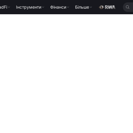
adFi
Інструменти
Фінанси
Більше