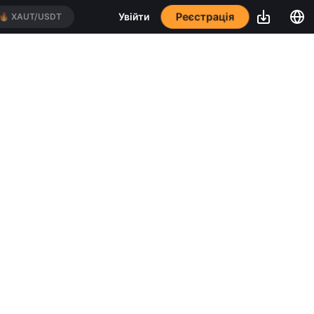
Реєстрація
Увійти
🔥
XAUT/USDT