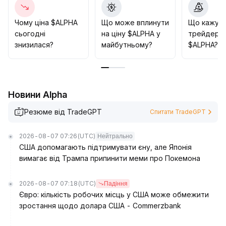
Чому ціна $ALPHA
Що може вплинути
Що кажут
сьогодні
на ціну $ALPHA у
трейдери 
знизилася?
майбутньому?
$ALPHA?
Новини Alpha
Резюме від TradeGPT
Спитати TradeGPT
2026-08-07 07:26
(UTC)
Нейтрально
США допомагають підтримувати єну, але Японія
вимагає від Трампа припинити меми про Покемона
2026-08-07 07:18
(UTC)
Падіння
Євро: кількість робочих місць у США може обмежити
зростання щодо долара США - Commerzbank