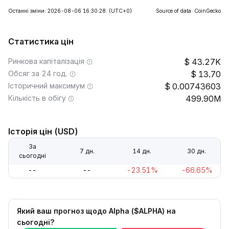
Останні зміни: 2026-08-06 16:30:28.
(UTC+0)
Source of data: CoinGecko
Статистика цін
Ринкова капіталізація
43.27K
Обсяг за 24 год.
13.70
Історичний максимум
0.00743603
Кількість в обігу
499.90M
Історія цін (USD)
За
7 дн.
14 дн.
30 дн.
сьогодні
--
--
-23.51%
-66.65%
Який ваш прогноз щодо Alpha ($ALPHA) на
сьогодні?