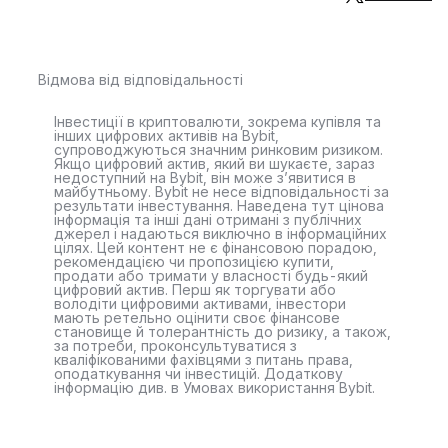
Відмова від відповідальності
Інвестиції в криптовалюти, зокрема купівля та
інших цифрових активів на Bybit,
супроводжуються значним ринковим ризиком.
Якщо цифровий актив, який ви шукаєте, зараз
недоступний на Bybit, він може з’явитися в
майбутньому. Bybit не несе відповідальності за
результати інвестування. Наведена тут цінова
інформація та інші дані отримані з публічних
джерел і надаються виключно в інформаційних
цілях. Цей контент не є фінансовою порадою,
рекомендацією чи пропозицією купити,
продати або тримати у власності будь-який
цифровий актив. Перш як торгувати або
володіти цифровими активами, інвестори
мають ретельно оцінити своє фінансове
становище й толерантність до ризику, а також,
за потреби, проконсультуватися з
кваліфікованими фахівцями з питань права,
оподаткування чи інвестицій. Додаткову
інформацію див. в Умовах використання Bybit.