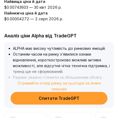
Найвища ціна й дата
$0.00743603 — 30 квіт 2026 р.
Найнижча ціна й дата
$0.00004272 — 2 серп 2026 р.
Аналіз ціни Alpha від TradeGPT
ALPHA має високу чутливість до ринкових емоцій
.
Останнім часом на ринку з’явилися ознаки
відновлення, короткостроково можливі активні
можливості, але відсутня чітка технічна підтримка, і
тренд ще не сформований
.
Радимо уважно стежити за збільшенням обсягу
торгів і проривом ключових цін (орієнтовний
Отримайте огляд ринку на сьогодні за лічені
діапазон 0,14–0,17 USDT)
секунди
.
Входити до ринку варто лише після появи чітких
Спитати TradeGPT
технічних сигналів
.
На поточному етапі рекомендується
дотримуватися обережної позиції і уникати ризиків
загального коригування емоцій
.