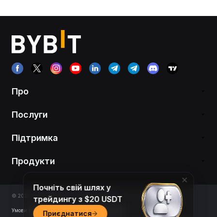
Про
Послуги
Підтримка
Продукти
Почніть свій шлях у
© 2018-2026 Bybit.com. All rights reserved.
трейдингу з $20 USDT
Умови використання
|
Умови конфіденційності
Приєднатися