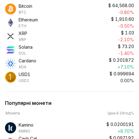
$
64,568.00
Bitcoin
-0.80%
BTC
$
1,910.60
Ethereum
-0.50%
ETH
$
1.03
XRP
-2.10%
XRP
$
73.20
Solana
-1.40%
SOL
$
0.201872
Cardano
+7.10%
ADA
$
0.999694
USD1
0.00%
USD1
Популярні монети
Монета
Ціна й 24год%
$
0.0200191
Kamino
+8.70%
KMNO
$
0.097192
Cash Cat