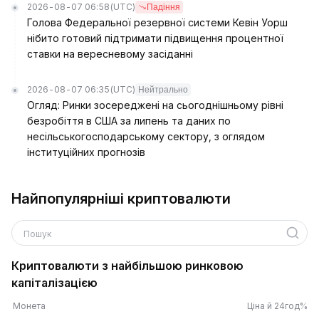
2026-08-07 06:58
(UTC)
Падіння
Голова Федеральної резервної системи Кевін Уорш
нібито готовий підтримати підвищення процентної
ставки на вересневому засіданні
2026-08-07 06:35
(UTC)
Нейтрально
Огляд: Ринки зосереджені на сьогоднішньому рівні
безробіття в США за липень та даних по
несільськогосподарському сектору, з оглядом
інституційних прогнозів
Найпопулярніші криптовалюти
Пошук
Криптовалюти з найбільшою ринковою
капіталізацією
Монета
Ціна й 24год%