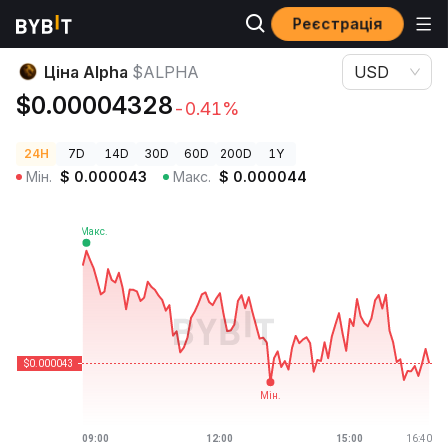
Реєстрація
Ціни криптовалют
Ціна Alpha $ALPHA
Ціна Alpha
$ALPHA
USD
$0.00004328
-0.41%
24H
7D
14D
30D
60D
200D
1Y
Мін.
$
0.000043
Макс.
$
0.000044