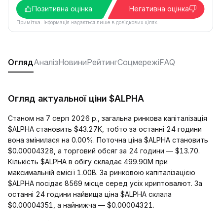
Позитивна оцінка
Негативна оцінка
Примітка. Інформація надається лише в довідкових цілях.
Огляд
Аналіз
Новини
Рейтинг
Соцмережі
FAQ
Огляд актуальної ціни $ALPHA
Станом на 7 серп 2026 р., загальна ринкова капіталізація
$ALPHA становить $43.27K, тобто за останні 24 години
вона змінилася на 0.00%. Поточна ціна $ALPHA становить
$0.00004328, а торговий обсяг за 24 години — $13.70.
Кількість $ALPHA в обігу складає 499.90M при
максимальній емісії 1.00B. За ринковою капіталізацією
$ALPHA посідає 8569 місце серед усіх криптовалют. За
останні 24 години найвища ціна $ALPHA склала
$0.00004351, а найнижча — $0.00004321.