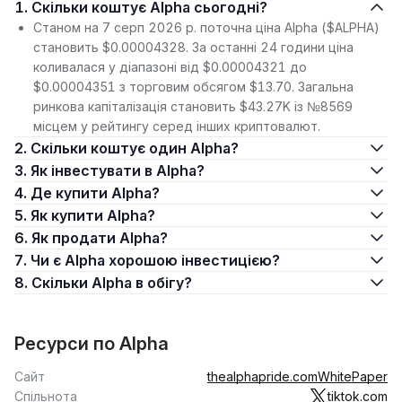
1. Скільки коштує Alpha сьогодні?
Станом на 7 серп 2026 р. поточна ціна Alpha ($ALPHA)
становить $0.00004328. За останні 24 години ціна
коливалася у діапазоні від $0.00004321 до
$0.00004351 з торговим обсягом $13.70. Загальна
ринкова капіталізація становить $43.27K із №8569
місцем у рейтингу серед інших криптовалют.
2. Скільки коштує один Alpha?
3. Як інвестувати в Alpha?
4. Де купити Alpha?
5. Як купити Alpha?
6. Як продати Alpha?
7. Чи є Alpha хорошою інвестицією?
8. Скільки Alpha в обігу?
Ресурси по Alpha
Сайт
thealphapride.com
WhitePaper
Спільнота
tiktok.com