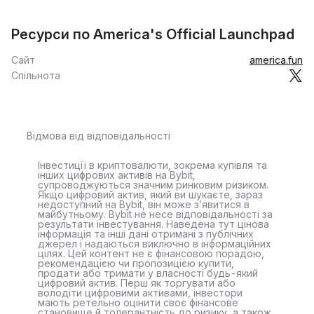
Ресурси по America's Official Launchpad
Сайт
america.fun
Спільнота
Відмова від відповідальності
Інвестиції в криптовалюти, зокрема купівля та
інших цифрових активів на Bybit,
супроводжуються значним ринковим ризиком.
Якщо цифровий актив, який ви шукаєте, зараз
недоступний на Bybit, він може з’явитися в
майбутньому. Bybit не несе відповідальності за
результати інвестування. Наведена тут цінова
інформація та інші дані отримані з публічних
джерел і надаються виключно в інформаційних
цілях. Цей контент не є фінансовою порадою,
рекомендацією чи пропозицією купити,
продати або тримати у власності будь-який
цифровий актив. Перш як торгувати або
володіти цифровими активами, інвестори
мають ретельно оцінити своє фінансове
становище й толерантність до ризику, а також,