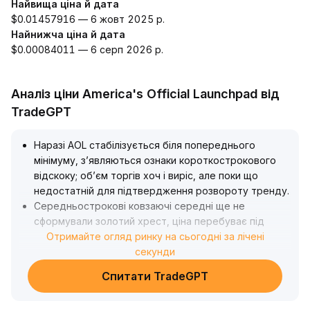
Найвища ціна й дата
$0.01457916 — 6 жовт 2025 р.
Найнижча ціна й дата
$0.00084011 — 6 серп 2026 р.
Аналіз ціни America's Official Launchpad від
TradeGPT
Наразі AOL стабілізується біля попереднього
мінімуму, з’являються ознаки короткострокового
відскоку; об’єм торгів хоч і виріс, але поки що
недостатній для підтвердження розвороту тренду
.
Середньострокові ковзаючі середні ще не
сформували золотий хрест, ціна перебуває під
тиском у проміжному діапазоні й бракує сталого
Отримайте огляд ринку на сьогодні за лічені
зростання обсягу для прориву вгору
секунди
.
Рекомендується розглядати попередні максимуми
Спитати TradeGPT
(кількісний орієнтир — діапазон нещодавніх
максимумів) і ключові рівні опору як потенційні цілі,