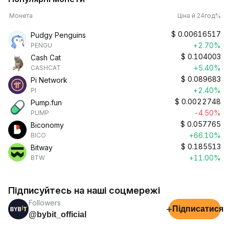
Монета
Ціна й 24год%
$
0.00616517
Pudgy Penguins
+2.70%
PENGU
$
0.104003
Cash Cat
+5.40%
CASHCAT
$
0.089683
Pi Network
+2.40%
PI
$
0.0022748
Pump.fun
-4.50%
PUMP
$
0.057765
Biconomy
+66.10%
BICO
$
0.185513
Bitway
+11.00%
BTW
Підписуйтесь на наші соцмережі
Followers
+
Підписатися
@bybit_official