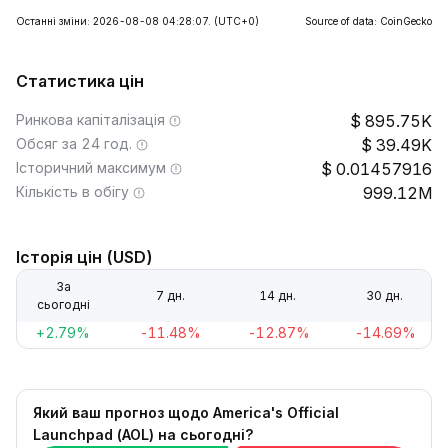
Останні зміни: 2026-08-08 04:28:07.
(UTC+0)
Source of data: CoinGecko
Статистика цін
Ринкова капіталізація
895.75K
Обсяг за 24 год.
39.49K
Історичний максимум
0.01457916
Кількість в обігу
999.12M
Історія цін (USD)
За
7 дн.
14 дн.
30 дн.
сьогодні
+2.79%
-11.48%
-12.87%
-14.69%
Який ваш прогноз щодо America's Official
Launchpad (AOL) на сьогодні?