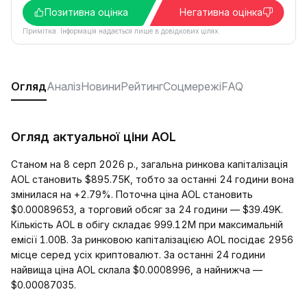
Позитивна оцінка
Негативна оцінка
Примітка. Інформація надається лише в довідкових цілях.
Огляд
Аналіз
Новини
Рейтинг
Соцмережі
FAQ
Огляд актуальної ціни AOL
Станом на 8 серп 2026 р., загальна ринкова капіталізація
AOL становить $895.75K, тобто за останні 24 години вона
змінилася на +2.79%. Поточна ціна AOL становить
$0.00089653, а торговий обсяг за 24 години — $39.49K.
Кількість AOL в обігу складає 999.12M при максимальній
емісії 1.00B. За ринковою капіталізацією AOL посідає 2956
місце серед усіх криптовалют. За останні 24 години
найвища ціна AOL склала $0.0008996, а найнижча —
$0.00087035.