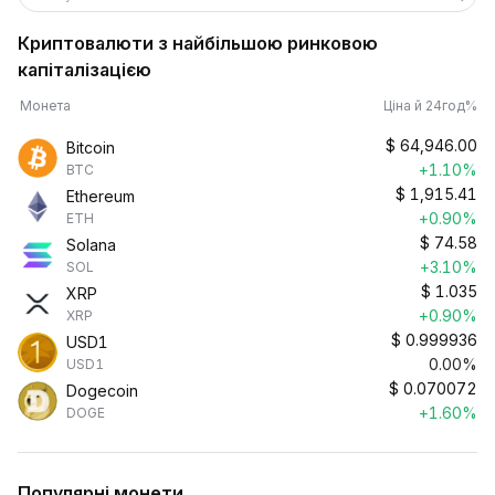
Криптовалюти з найбільшою ринковою
капіталізацією
Монета
Ціна й 24год%
$
64,946.00
Bitcoin
+1.10%
BTC
$
1,915.41
Ethereum
+0.90%
ETH
$
74.58
Solana
+3.10%
SOL
$
1.035
XRP
+0.90%
XRP
$
0.999936
USD1
0.00%
USD1
$
0.070072
Dogecoin
+1.60%
DOGE
Популярні монети