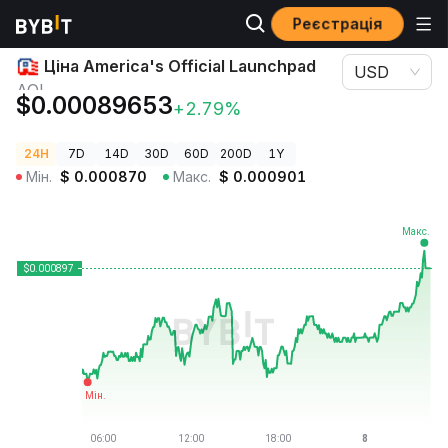
Реєстрація
Ціни криптовалют
Ціна America's Official Launchpad AOL
Ціна America's Official Launchpad
USD
AOL
$0.00089653
+2.79%
24H
7D
14D
30D
60D
200D
1Y
Мін.
$
0.000870
Макс.
$
0.000901