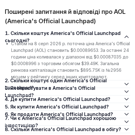
Поширені запитання й відповіді про AOL
(America's Official Launchpad)
1. Скільки коштує America's Official Launchpad
сьогодні?
Станом на 8 серп 2026 р. поточна ціна America's Official
Launchpad (AOL) становить $0.00089653. За останні 24
години ціна коливалася у діапазоні від $0.00087035 до
$0.0008996 з торговим обсягом $39.49K. Загальна
ринкова капіталізація становить $895.75K із №2956
місцем у рейтингу серед інших криптовалют.
2. Скільки коштує один America's Official
Launchpad?
3. Як інвестувати в America's Official
Launchpad?
4. Де купити America's Official Launchpad?
5. Як купити America's Official Launchpad?
6. Як продати America's Official Launchpad?
7. Чи є America's Official Launchpad хорошою
інвестицією?
8. Скільки America's Official Launchpad в обігу?