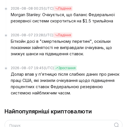
2026-08-08 00:25
(UTC)
Падіння
Morgan Stanley: Очікується, що баланс Федеральної
резервної системи скоротиться на $1.5 трильйона
2026-08-07 23:28
(UTC)
Падіння
Біткойн досі в "смертельному перетині", оскільки
показники зайнятості не виправдали очікувань, що
знижує шанси на підвищення ставок.
2026-08-07 19:45
(UTC)
Зростання
Долар впав у п’ятницю після слабких даних про ринок
праці США, які знизили очікування щодо підвищення
процентних ставок Федеральною резервною
системою найближчим часом.
Найпопулярніші криптовалюти
Пошук