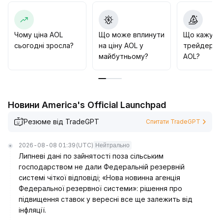
а в якості стоп-лоссу використовувати підтримку
попереднього мінімуму
.
Далі важливо стежити за співвідношенням обсягу
та ціни: якщо відбудеться прорив із наростанням
Чому ціна AOL
Що може вплинути
Що кажут
обсягу та поверненням ціни до середньострокових
сьогодні зросла?
на ціну AOL у
трейдери 
середніх, можна розглядати збільшення позиції, в
майбутньому?
AOL?
іншому разі слід дотримуватися обережності й
уникати переслідування зростання або продажу на
падінні
.
Новини America's Official Launchpad
Резюме від TradeGPT
Спитати TradeGPT
2026-08-08 01:39
(UTC)
Нейтрально
Липневі дані по зайнятості поза сільським
господарством не дали Федеральній резервній
системі чіткої відповіді; «Нова новинна агенція
Федеральної резервної системи»: рішення про
підвищення ставок у вересні все ще залежить від
інфляції.