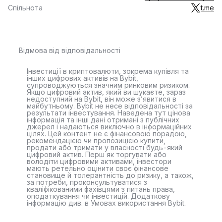
Спільнота
t.me
Відмова від відповідальності
Інвестиції в криптовалюти, зокрема купівля та
інших цифрових активів на Bybit,
супроводжуються значним ринковим ризиком.
Якщо цифровий актив, який ви шукаєте, зараз
недоступний на Bybit, він може з’явитися в
майбутньому. Bybit не несе відповідальності за
результати інвестування. Наведена тут цінова
інформація та інші дані отримані з публічних
джерел і надаються виключно в інформаційних
цілях. Цей контент не є фінансовою порадою,
рекомендацією чи пропозицією купити,
продати або тримати у власності будь-який
цифровий актив. Перш як торгувати або
володіти цифровими активами, інвестори
мають ретельно оцінити своє фінансове
становище й толерантність до ризику, а також,
за потреби, проконсультуватися з
кваліфікованими фахівцями з питань права,
оподаткування чи інвестицій. Додаткову
інформацію див. в Умовах використання Bybit.