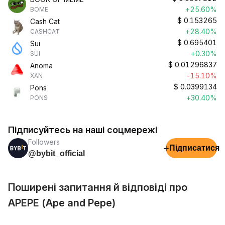
+25.60%
BOME
$
0.153265
Cash Cat
+28.40%
CASHCAT
$
0.695401
Sui
+0.30%
SUI
$
0.01296837
Anoma
-15.10%
XAN
$
0.0399134
Pons
+30.40%
PONS
Підписуйтесь на наші соцмережі
Followers
+
Підписатися
@bybit_official
Поширені запитання й відповіді про
APEPE (Ape and Pepe)