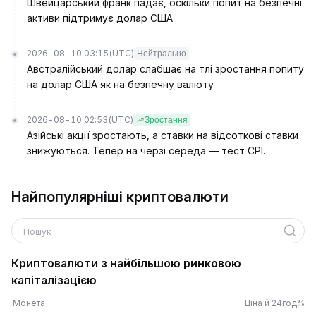
Швейцарський франк падає, оскільки попит на безпечні
активи підтримує долар США
2026-08-10 03:15
(UTC)
Нейтрально
Австралійський долар слабшає на тлі зростання попиту
на долар США як на безпечну валюту
2026-08-10 02:53
(UTC)
Зростання
Азійські акції зростають, а ставки на відсоткові ставки
знижуються. Тепер на черзі середа — тест CPI.
Найпопулярніші криптовалюти
Пошук
Криптовалюти з найбільшою ринковою
капіталізацією
Монета
Ціна й 24год%