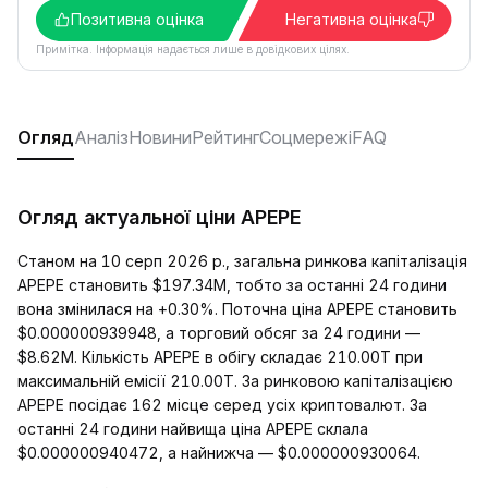
Позитивна оцінка
Негативна оцінка
Примітка. Інформація надається лише в довідкових цілях.
Огляд
Аналіз
Новини
Рейтинг
Соцмережі
FAQ
Огляд актуальної ціни APEPE
Станом на 10 серп 2026 р., загальна ринкова капіталізація
APEPE становить $197.34M, тобто за останні 24 години
вона змінилася на +0.30%. Поточна ціна APEPE становить
$0.000000939948, а торговий обсяг за 24 години —
$8.62M. Кількість APEPE в обігу складає 210.00T при
максимальній емісії 210.00T. За ринковою капіталізацією
APEPE посідає 162 місце серед усіх криптовалют. За
останні 24 години найвища ціна APEPE склала
$0.000000940472, а найнижча — $0.000000930064.