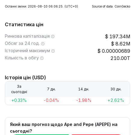
Останні зміни: 2026-08-10 06:06:25.
(UTC+0)
Source of data: CoinGecko
Статистика цін
Ринкова капіталізація
197.34M
Обсяг за 24 год.
8.62M
Історичний максимум
0.00000689
Кількість в обігу
210.00T
Історія цін (USD)
За
7 дн.
14 дн.
30 дн.
сьогодні
+0.33%
-0.04%
-1.98%
+2.62%
Який ваш прогноз щодо Ape and Pepe (APEPE) на
сьогодні?