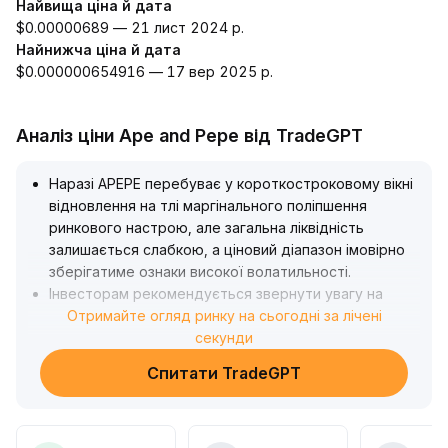
Найвища ціна й дата
$0.00000689 — 21 лист 2024 р.
Найнижча ціна й дата
$0.000000654916 — 17 вер 2025 р.
Аналіз ціни Ape and Pepe від TradeGPT
Наразі APEPE перебуває у короткостроковому вікні
відновлення на тлі маргінального поліпшення
ринкового настрою, але загальна ліквідність
залишається слабкою, а ціновий діапазон імовірно
зберігатиме ознаки високої волатильності
.
Інвесторам рекомендується звернути увагу на
зміни обсягу торгів та обігу капіталу у діапазоні 0
Отримайте огляд ринку на сьогодні за лічені
.
00014-0
.
секунди
00018, щоб уникнути ризику різких коливань ціни
Спитати TradeGPT
через концентровану ліквідність
.
Якщо не з’явиться чітких ознак притоку нових
коштів, тривалість зростання, зумовленого лише
емоційним піднесенням, буде обмеженою
.