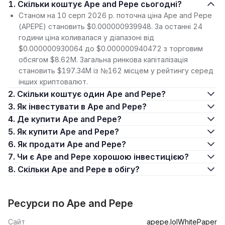
1. Скільки коштує Ape and Pepe сьогодні?
Станом на 10 серп 2026 р. поточна ціна Ape and Pepe
(APEPE) становить $0.000000939948. За останні 24
години ціна коливалася у діапазоні від
$0.000000930064 до $0.000000940472 з торговим
обсягом $8.62M. Загальна ринкова капіталізація
становить $197.34M із №162 місцем у рейтингу серед
інших криптовалют.
2. Скільки коштує один Ape and Pepe?
3. Як інвестувати в Ape and Pepe?
4. Де купити Ape and Pepe?
5. Як купити Ape and Pepe?
6. Як продати Ape and Pepe?
7. Чи є Ape and Pepe хорошою інвестицією?
8. Скільки Ape and Pepe в обігу?
Ресурси по Ape and Pepe
Сайт
apepe.lol
WhitePaper