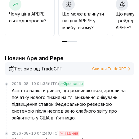
Cлід дотримуватися короткострокових стратегій,
суворих стоп-лоссів і уникати втрат ліквідності під
Чому ціна APEPE
Що може вплинути
Що кажут
час етапу корекції
.
сьогодні зросла?
на ціну APEPE у
трейдери 
майбутньому?
APEPE?
Новини Ape and Pepe
Резюме від TradeGPT
Спитати TradeGPT
2026-08-10 04:35
(UTC)
Зростання
Акції та валюти ринків, що розвиваються, зросли на
початку нового тижня на тлі зниження очікувань
підвищення ставок Федеральною резервною
системою після несподівано слабкого звіту про
зайнятість у США в п’ятницю.
2026-08-10 04:24
(UTC)
Падіння