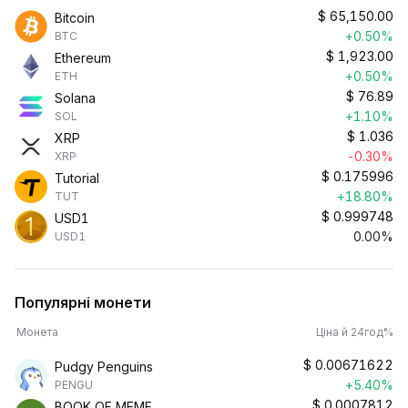
$
65,150.00
Bitcoin
+0.50%
BTC
$
1,923.00
Ethereum
+0.50%
ETH
$
76.89
Solana
+1.10%
SOL
$
1.036
XRP
-0.30%
XRP
$
0.175996
Tutorial
+18.80%
TUT
$
0.999748
USD1
0.00%
USD1
Популярні монети
Монета
Ціна й 24год%
$
0.00671622
Pudgy Penguins
+5.40%
PENGU
$
0.0007812
BOOK OF MEME