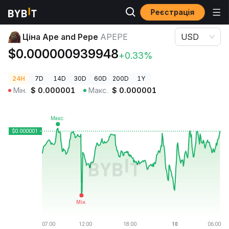
Реєстрація
Ціни криптовалют
Ціна Ape and Pepe APEPE
Ціна Ape and Pepe
APEPE
USD
$0.000000939948
+0.33%
24H
7D
14D
30D
60D
200D
1Y
Мін.
$
0.000001
Макс.
$
0.000001