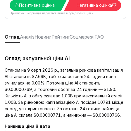
Позитивна оцінка
Негативна оцінка
Примітка. Інформація надається лише в довідкових цілях.
Огляд
Аналіз
Новини
Рейтинг
Соцмережі
FAQ
Огляд актуальної ціни AI
Станом на 9 серп 2026 р., загальна ринкова капіталізація
AI становить $7.69K, тобто за останні 24 години вона
змінилася на 0.00%. Поточна ціна AI становить
$0.00000769, а торговий обсяг за 24 години — $1.90.
Кількість AI в обігу складає 1.00B при максимальній емісії
1.00B. За ринковою капіталізацією AI посідає 10791 місце
серед усіх криптовалют. За останні 24 години найвища
ціна AI склала $0.00000771, а найнижча — $0.00000766.
Найвища ціна й дата