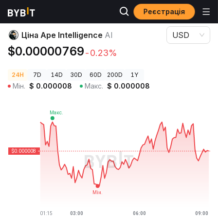
Реєстрація
Ціни криптовалют
Ціна Ape Intelligence AI
Ціна Ape Intelligence
AI
USD
$0.00000769
-0.23%
24H
7D
14D
30D
60D
200D
1Y
Мін.
$
0.000008
Макс.
$
0.000008