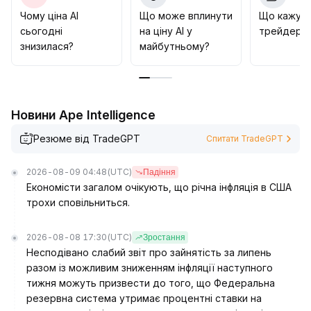
за період), поетапно інвестувати в якісні проєкти,
Чому ціна AI
Що може вплинути
Що кажут
дотримуватися ризик-менеджменту і суворо
сьогодні
на ціну AI у
трейдери 
встановлювати стоп-лос для реагування на
знизилася?
майбутньому?
короткострокові коливання, активно
використовувати середньо- та довгострокові
можливості стабільного зростання
.
Новини Ape Intelligence
Резюме від TradeGPT
Спитати TradeGPT
2026-08-09 04:48
(UTC)
Падіння
Економісти загалом очікують, що річна інфляція в США
трохи сповільниться.
2026-08-08 17:30
(UTC)
Зростання
Несподівано слабий звіт про зайнятість за липень
разом із можливим зниженням інфляції наступного
тижня можуть призвести до того, що Федеральна
резервна система утримає процентні ставки на