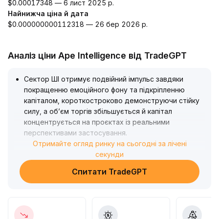
$0.00017348 — 6 лист 2025 р.
Найнижча ціна й дата
$0.000000000112318 — 26 бер 2026 р.
Аналіз ціни Ape Intelligence від TradeGPT
Сектор ШІ отримує подвійний імпульс завдяки
покращенню емоційного фону та підкріпленню
капіталом, короткостроково демонструючи стійку
силу, а об’єм торгів збільшується й капітал
концентрується на проєктах із реальними
перспективами застосування
.
У середньо- та довгостроковій перспективі ринкові
Отримайте огляд ринку на сьогодні за лічені
прогнози на сотні мільярдів та розвиток
секунди
децентралізованих протоколів ШІ швидко
Спитати TradeGPT
просуваються, а вкладення капіталу посилюють
логіку R&D і розширення екосистеми
.
Рекомендується слідкувати за відступом сектору
до основних рівнів підтримки (орієнтуватися на
середню лінію основних токенів ШІ ¥91,000–93,000