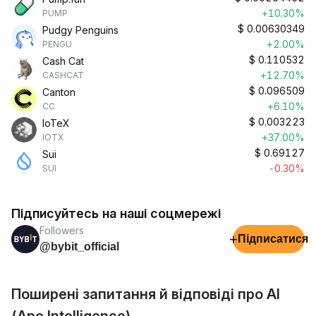
+10.30%
PUMP
$
0.00630349
Pudgy Penguins
+2.00%
PENGU
$
0.110532
Cash Cat
+12.70%
CASHCAT
$
0.096509
Canton
+6.10%
CC
$
0.003223
IoTeX
+37.00%
IOTX
$
0.69127
Sui
-0.30%
SUI
Підписуйтесь на наші соцмережі
Followers
+
Підписатися
@bybit_official
Поширені запитання й відповіді про AI