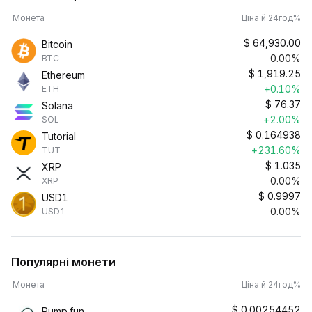
Монета
Ціна й 24год%
$
64,930.00
Bitcoin
0.00%
BTC
$
1,919.25
Ethereum
+0.10%
ETH
$
76.37
Solana
+2.00%
SOL
$
0.164938
Tutorial
+231.60%
TUT
$
1.035
XRP
0.00%
XRP
$
0.9997
USD1
0.00%
USD1
Популярні монети
Монета
Ціна й 24год%
$
0.00254452
Pump.fun