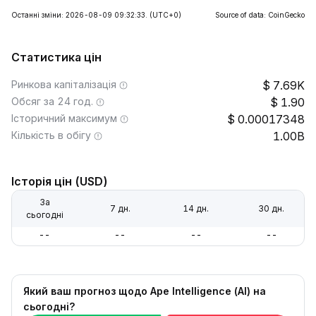
Останні зміни: 2026-08-09 09:32:33.
(UTC+0)
Source of data: CoinGecko
Статистика цін
Ринкова капіталізація
7.69K
Обсяг за 24 год.
1.90
Історичний максимум
0.00017348
Кількість в обігу
1.00B
Історія цін (USD)
За
7 дн.
14 дн.
30 дн.
сьогодні
--
--
--
--
Який ваш прогноз щодо Ape Intelligence (AI) на
сьогодні?