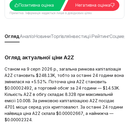
Позитивна оцінка
Негативна оцінка
Примітка. Інформація надається лише в довідкових цілях.
Огляд
Аналіз
Новини
Торгівля
Інвестиції
Рейтинг
Соцмере
Огляд актуальної ціни A2Z
Станом на 9 серп 2026 р., загальна ринкова капіталізація
A2Z становить $248.13K, тобто за останні 24 години вона
змінилася на +5.52%. Поточна ціна A2Z становить
$0.00002492, а торговий обсяг за 24 години — $14.53K.
Кількість A2Z в обігу складає 8.32B при максимальній
емісії 10.00B. За ринковою капіталізацією A2Z посідає
4701 місце серед усіх криптовалют. За останні 24 години
найвища ціна A2Z склала $0.00002667, а найнижча —
$0.00002324.