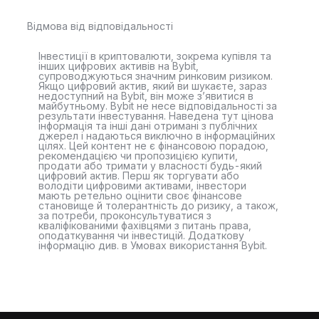
Відмова від відповідальності
Інвестиції в криптовалюти, зокрема купівля та
інших цифрових активів на Bybit,
супроводжуються значним ринковим ризиком.
Якщо цифровий актив, який ви шукаєте, зараз
недоступний на Bybit, він може з’явитися в
майбутньому. Bybit не несе відповідальності за
результати інвестування. Наведена тут цінова
інформація та інші дані отримані з публічних
джерел і надаються виключно в інформаційних
цілях. Цей контент не є фінансовою порадою,
рекомендацією чи пропозицією купити,
продати або тримати у власності будь-який
цифровий актив. Перш як торгувати або
володіти цифровими активами, інвестори
мають ретельно оцінити своє фінансове
становище й толерантність до ризику, а також,
за потреби, проконсультуватися з
кваліфікованими фахівцями з питань права,
оподаткування чи інвестицій. Додаткову
інформацію див. в Умовах використання Bybit.