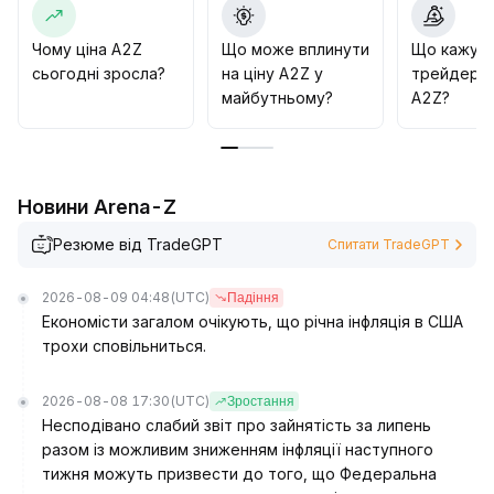
0
.
00092 з підвищенням об’ємів, можливо
Чому ціна A2Z
Що може вплинути
Що кажут
підтвердити продовження відновлення з цільовою
сьогодні зросла?
на ціну A2Z у
трейдери 
зоною близько 0
.
майбутньому?
A2Z?
00100
.
Водночас у короткостроковій перспективі слід
остерігатися волатильності ринку та ризику зміни
настроїв
.
Новини Arena-Z
Резюме від TradeGPT
Спитати TradeGPT
2026-08-09 04:48
(UTC)
Падіння
Економісти загалом очікують, що річна інфляція в США
трохи сповільниться.
2026-08-08 17:30
(UTC)
Зростання
Несподівано слабий звіт про зайнятість за липень
разом із можливим зниженням інфляції наступного
тижня можуть призвести до того, що Федеральна