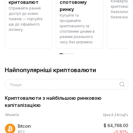
Конвертуйт
критовалют
спотовому
криптовалю
Отримайте ранній
ринку
безплатно —
доступ до нових
Купуйте та
безпечно й 
токенів — торгуйте
продавайте
ще до офіційного
криптовалюту за
лістингу.
спотовими цінами в
режимі реального
часу без затримок.
Найпопулярніші криптовалюти
Пошук
Криптовалюти з найбільшою ринковою
капіталізацією
Монета
Ціна й 24год%
$
64,768.00
Bitcoin
-0.30%
BTC