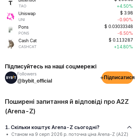
+4.50%
TAO
$
3.98
Uniswap
-0.90%
UNI
$
0.03033348
Pons
-6.50%
PONS
$
0.113287
Cash Cat
+14.80%
CASHCAT
Підписуйтесь на наші соцмережі
Followers
+
Підписатися
@bybit_official
Поширені запитання й відповіді про A2Z
(Arena-Z)
1. Скільки коштує Arena-Z сьогодні?
Станом на 9 серп 2026 р. поточна ціна Arena-Z (A2Z)