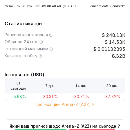
Останні зміни: 2026-08-09 08:48:40.
(UTC+0)
Source of data: CoinGecko
Статистика цін
Ринкова капіталізація
248.13K
Обсяг за 24 год.
14.53K
Історичний максимум
0.01132395
Кількість в обігу
8.32B
Історія цін (USD)
За
7 дн.
14 дн.
30 дн.
сьогодні
+5.98%
-30.31%
-30.71%
-37.72%
Прогноз ціни Arena-Z (A2Z)
Який ваш прогноз щодо Arena-Z (A2Z) на сьогодні?