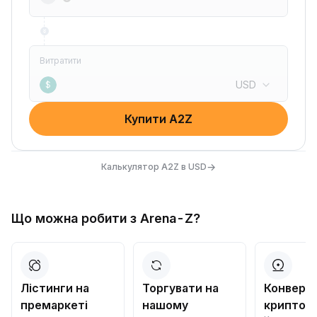
Витратити
USD
$
Купити A2Z
→
Калькулятор A2Z в USD
Що можна робити з Arena-Z?
Лістинги на
Торгувати на
Конверт
премаркеті
нашому
криптов