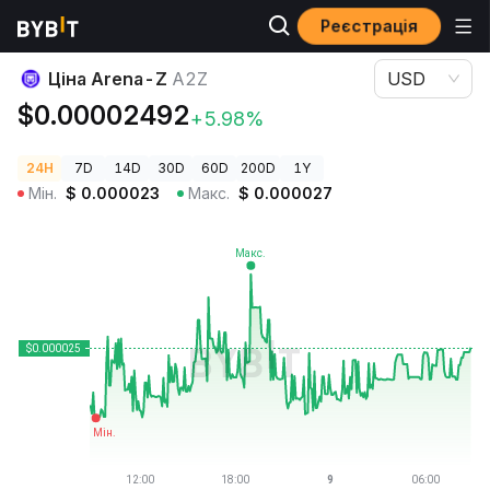
Реєстрація
Ціни криптовалют
Ціна Arena-Z A2Z
Ціна Arena-Z
A2Z
USD
$0.00002492
+5.98%
24H
7D
14D
30D
60D
200D
1Y
Мін.
$
0.000023
Макс.
$
0.000027