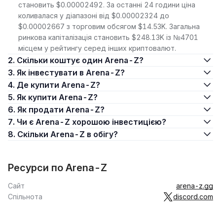
становить $0.00002492. За останні 24 години ціна
коливалася у діапазоні від $0.00002324 до
$0.00002667 з торговим обсягом $14.53K. Загальна
ринкова капіталізація становить $248.13K із №4701
місцем у рейтингу серед інших криптовалют.
2. Скільки коштує один Arena-Z?
3. Як інвестувати в Arena-Z?
4. Де купити Arena-Z?
5. Як купити Arena-Z?
6. Як продати Arena-Z?
7. Чи є Arena-Z хорошою інвестицією?
8. Скільки Arena-Z в обігу?
Ресурси по Arena-Z
Сайт
arena-z.gg
Спільнота
discord.com