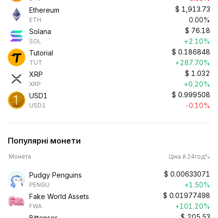
$
1,913.73
Ethereum
0.00%
ETH
$
76.18
Solana
+2.10%
SOL
$
0.186848
Tutorial
+287.70%
TUT
$
1.032
XRP
+0.20%
XRP
$
0.999508
USD1
-0.10%
USD1
Популярні монети
Монета
Ціна й 24год%
$
0.00633071
Pudgy Penguins
+1.50%
PENGU
$
0.01977498
Fake World Assets
+101.20%
FWA
$
205.53
Bittensor