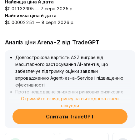
Найвища ціна й дата
$0.01132395 — 7 серп 2025 р.
Найнижча ціна й дата
$0.00002251 — 8 серп 2026 р.
Аналіз ціни Arena-Z від TradeGPT
Довгострокова вартість A2Z виграє від
масштабного застосування AI-агентів, що
забезпечує підтримку оцінки завдяки
впровадженню Agent-as-a-Service і підвищенню
ефективності
.
Проте нещодавнє зниження ринкових ризикових
настроїв і відкат основних активів призвели до
Отримайте огляд ринку на сьогодні за лічені
того, що A2Z відкотилася з максимуму 0
секунди
.
00136, короткостроково коливаючись у діапазоні 0
.
Спитати TradeGPT
00092-0
.
00082
.
Рекомендується стежити за динамікою ринкових
емоцій та зміною об’єму торгів A2Z: якщо пробити