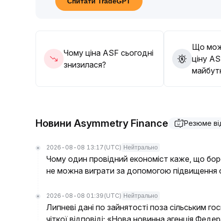
Спитати TradeGPT
85-3
.
00)
.
Якщо це супроводжується зростанням обсягу,
відсутності чіткої тенденції варто утримувати
Що мож
позиціями та контролювати ризики зниження
.
Чому ціна ASF сьогодні
ціну AS
знизилася?
майбут
Новини Asymmetry Finance
Резюме ві
2026-08-08 13:17
(UTC)
Нейтрально
Чому один провідний економіст каже, що бор
не можна виграти за допомогою підвищення 
2026-08-08 01:39
(UTC)
Нейтрально
Липневі дані по зайнятості поза сільським г
чіткої відповіді; «Нова новинна агенція Феде