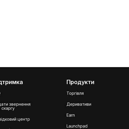
дтримка
Продукти
Q
Торгівля
ати звернення
Деривативи
 скаргу
Earn
ідковий центр
Launchpad