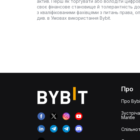
актив. Перш як торгувати або володіти цифро
своє фінансове становище й толерантність до
з кваліфікованими фахівцями з питань права, 
див. в Умовах використання Bybit.
Про
Про Bybi
Зустріч
Mantle
Спільнот