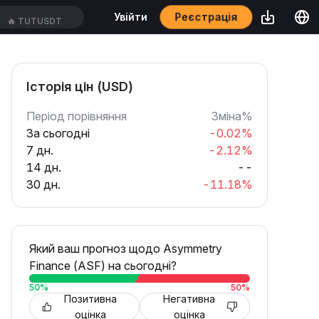
Реєстрація
Увійти
🔥
TUTUSDT
Історія цін (USD)
Період порівняння
Зміна%
За сьогодні
-0.02%
7 дн.
-2.12%
14 дн.
--
30 дн.
-11.18%
Який ваш прогноз щодо Asymmetry
Finance (ASF) на сьогодні?
50
%
50
%
Позитивна
Негативна
оцінка
оцінка