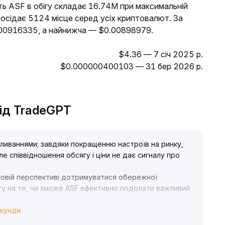
ть ASF в обігу складає 16.74M при максимальній
посідає 5124 місце серед усіх криптовалют. За
.00916335, а найнижча — $0.00898979.
$4.36 — 7 січ 2025 р.
$0.000000400103 — 31 бер 2026 р.
від TradeGPT
коливаннями; завдяки покращенню настроїв на ринку,
ле співвідношення обсягу і ціни не дає сигналу про
овій перспективі дотримуватися обережної
агу на те, чи зможе ASF ефективно подолати важливий
екунди