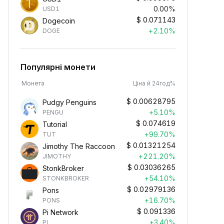
0.00%
USD1
$
0.071143
Dogecoin
+2.10%
DOGE
Популярні монети
Монета
Ціна й 24год%
$
0.00628795
Pudgy Penguins
+5.10%
PENGU
$
0.074619
Tutorial
+99.70%
TUT
$
0.01321254
Jimothy The Raccoon
+221.20%
JIMOTHY
$
0.03036265
StonkBroker
+54.10%
STONKBROKER
$
0.02979136
Pons
+16.70%
PONS
$
0.091336
Pi Network
+3.40%
PI