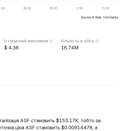
Source of data: CoinGecko
Історичний максимум
Кількість в обігу
4.36
16.74M
італізація ASF становить $153.17K, тобто за
оточна ціна ASF становить $0.00914478, а