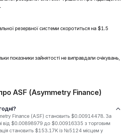
.
альної резервної системи скоротиться на $1.5
льки показники зайнятості не виправдали очікувань,
 про ASF (Asymmetry Finance)
годні?
metry Finance (ASF) становить $0.00914478. За
оні від $0.00898979 до $0.00916335 з торговим
зація становить $153.17K із №5124 місцем у