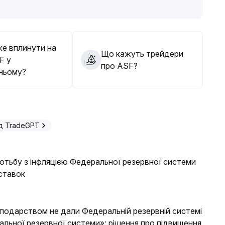
 можливе помірне входження; навпаки, при
ся від активних дій, залишатися з невеликими
е вплинути на
Що кажуть трейдери
F у
про ASF?
ньому?
д TradeGPT
отьбу з інфляцією Федеральної резервної системи
ставок
осподарством не дали Федеральній резервній системі
ральної резервної системи»: рішення про підвищення