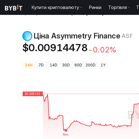
Купити криптовалюту
Ринки
Торгівля
T
Ціни криптовалют
Ціна Asymmetry Finance ASF
Ціна Asymmetry Finance
ASF
$0.00914478
-0.02%
24H
7D
14D
30D
60D
200D
1Y