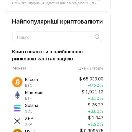
Примітка. Інформація надається лише в довідкових цілях.
Найпопулярніші криптовалюти
Пошук
Криптовалюти з найбільшою
ринковою капіталізацією
Монета
Ціна й 24год%
$
65,039.00
Bitcoin
+0.20%
BTC
$
1,921.13
Ethereum
+0.50%
ETH
$
76.27
Solana
+3.60%
SOL
$
1.047
XRP
+1.90%
XRP
$
0.999575
USD1