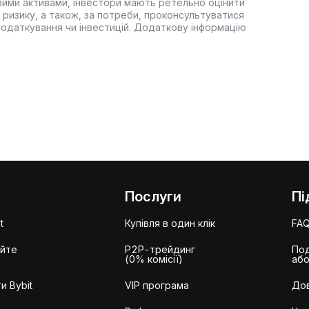
вими активами, інвестори мають ретельно оцінити
 ризику, а також, за потреби, проконсультуватися
оподаткування чи інвестицій. Додаткову інформацію
Послуги
Пі
t
Купівля в один клік
FA
айте
P2P-трейдинг
Под
(0% комісії)
або
и Bybit
VIP програма
Дов