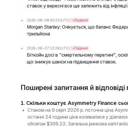
ставок у вересні все ще залежить від інфляції
2026-08-08 00:25
(UTC)
Падіння
Morgan Stanley: Очікується, що баланс Федер
трильйона
2026-08-07 23:28
(UTC)
Падіння
Біткойн досі в "смертельному перетині", оскі
що знижує шанси на підвищення ставок.
Поширені запитання й відповіді
1. Скільки коштує Asymmetry Finance сьо
Станом на 9 серп 2026 р. поточна ціна Asym
останні 24 години ціна коливалася у діапаз
обсягом $309.22. Загальна ринкова капіталі