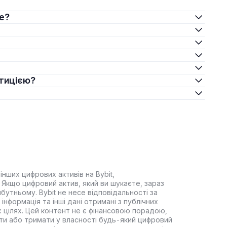
ce?
стицією?
інших цифрових активів на Bybit,
Якщо цифровий актив, який ви шукаєте, зараз
йбутньому. Bybit не несе відповідальності за
інформація та інші дані отримані з публічних
 цілях. Цей контент не є фінансовою порадою,
ти або тримати у власності будь-який цифровий