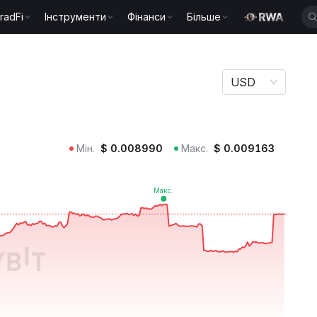
radFi
Інструменти
Фінанси
Більше
USD
Мін.
$
0.008990
Макс.
$
0.009163