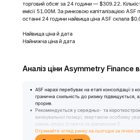
торговий обсяг за 24 години — $309.22. Кількіс
емісії 51.00M. За ринковою капіталізацією ASF 
останні 24 години найвища ціна ASF склала $0
Найвища ціна й дата
Найнижча ціна й дата
Аналіз ціни Asymmetry Finance 
ASF наразі перебуває на етапі консолідації з 
гранична схильність до ризику підвищується, а
прорив
.
Рекомендується у середньо- та короткострок
вичікувальної позиції, звертаючи особливу ув
рівень опору (стежте за діапазоном 3
.
Отримайте огляд ринку на сьогодні за лічені с
20-3
.
35) та підтримки (2
.