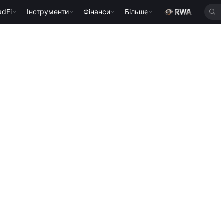
adFi
Інструменти
Фінанси
Більше