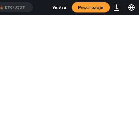
🔥
BTC/USDT
Реєстрація
Увійти
🔥
ETH/USDT