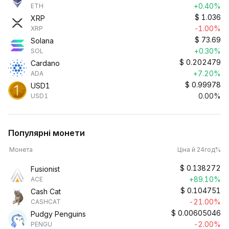
+0.40%
ETH
$
1.036
XRP
-1.00%
XRP
$
73.69
Solana
+0.30%
SOL
$
0.202479
Cardano
+7.20%
ADA
$
0.99978
USD1
0.00%
USD1
Популярні монети
Монета
Ціна й 24год%
$
0.138272
Fusionist
+89.10%
ACE
$
0.104751
Cash Cat
-21.00%
CASHCAT
$
0.00605046
Pudgy Penguins
-2.00%
PENGU