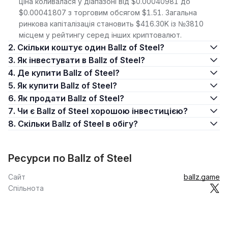
ціна коливалася у діапазоні від $0.00040981 до
$0.00041807 з торговим обсягом $1.51. Загальна
ринкова капіталізація становить $416.30K із №3810
місцем у рейтингу серед інших криптовалют.
2. Скільки коштує один Ballz of Steel?
3. Як інвестувати в Ballz of Steel?
4. Де купити Ballz of Steel?
5. Як купити Ballz of Steel?
6. Як продати Ballz of Steel?
7. Чи є Ballz of Steel хорошою інвестицією?
8. Скільки Ballz of Steel в обігу?
Ресурси по Ballz of Steel
Сайт
ballz.game
Спільнота