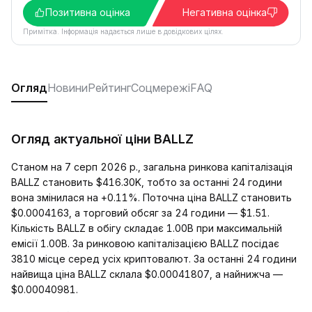
Позитивна оцінка
Негативна оцінка
Примітка. Інформація надається лише в довідкових цілях.
Огляд
Новини
Рейтинг
Соцмережі
FAQ
Огляд актуальної ціни BALLZ
Станом на 7 серп 2026 р., загальна ринкова капіталізація
BALLZ становить $416.30K, тобто за останні 24 години
вона змінилася на +0.11%. Поточна ціна BALLZ становить
$0.0004163, а торговий обсяг за 24 години — $1.51.
Кількість BALLZ в обігу складає 1.00B при максимальній
емісії 1.00B. За ринковою капіталізацією BALLZ посідає
3810 місце серед усіх криптовалют. За останні 24 години
найвища ціна BALLZ склала $0.00041807, а найнижча —
$0.00040981.