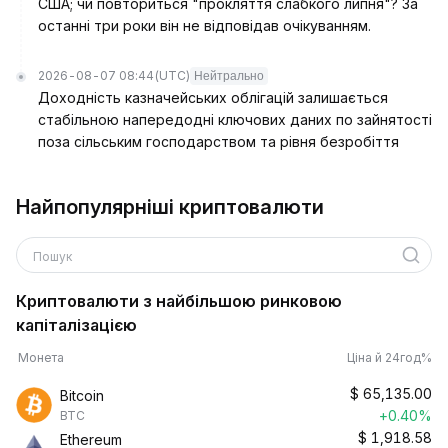
США; чи повториться "прокляття слабкого липня"? За
останні три роки він не відповідав очікуванням.
2026-08-07 08:44
(UTC)
Нейтрально
Доходність казначейських облігацій залишається
стабільною напередодні ключових даних по зайнятості
поза сільським господарством та рівня безробіття
Найпопулярніші криптовалюти
Пошук
Криптовалюти з найбільшою ринковою
капіталізацією
Монета
Ціна й 24год%
$
65,135.00
Bitcoin
+0.40%
BTC
$
1,918.58
Ethereum