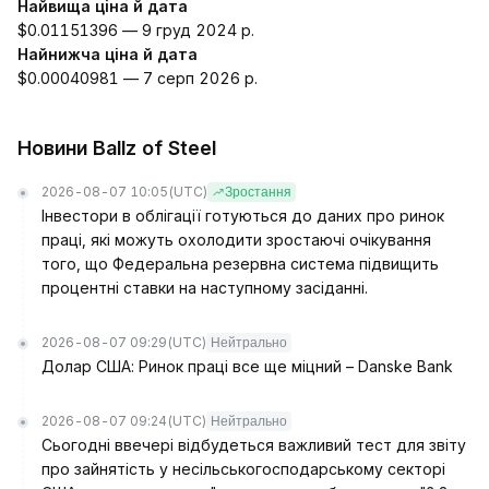
Найвища ціна й дата
$0.01151396 — 9 груд 2024 р.
Найнижча ціна й дата
$0.00040981 — 7 серп 2026 р.
Новини Ballz of Steel
2026-08-07 10:05
(UTC)
Зростання
Інвестори в облігації готуються до даних про ринок
праці, які можуть охолодити зростаючі очікування
того, що Федеральна резервна система підвищить
процентні ставки на наступному засіданні.
2026-08-07 09:29
(UTC)
Нейтрально
Долар США: Ринок праці все ще міцний – Danske Bank
2026-08-07 09:24
(UTC)
Нейтрально
Сьогодні ввечері відбудеться важливий тест для звіту
про зайнятість у несільськогосподарському секторі