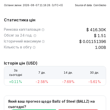
Останні зміни: 2026-08-07 11:16:26.
(UTC+0)
Source of data: CoinGecko
Статистика цін
Ринкова капіталізація
416.30K
Обсяг за 24 год.
1.51
Історичний максимум
0.01151396
Кількість в обігу
1.00B
Історія цін (USD)
За
7 дн.
14 дн.
30 дн.
сьогодні
+0.11%
-2.58%
-7.69%
-5.61%
Який ваш прогноз щодо Ballz of Steel (BALLZ) на
сьогодні?