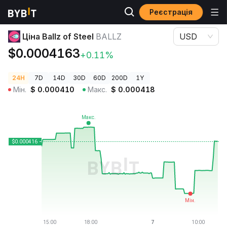
Реєстрація
Ціни криптовалют
Ціна Ballz of Steel BALLZ
Ціна Ballz of Steel
BALLZ
USD
$0.0004163
+0.11%
24H
7D
14D
30D
60D
200D
1Y
Мін.
$
0.000410
Макс.
$
0.000418