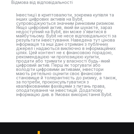
Відмова від відповідальності
Інвестиції в криптовалюти, зокрема купівля та
інших цифрових активів на Bybit,
супроводжуються значним ринковим ризиком.
Якщо цифровий актив, який ви шукаєте, зараз
недоступний на Bybit, він може з’явитися в
майбутньому. Bybit не несе відповідальності за
результати інвестування. Наведена тут цінова
інформація та інші дані отримані з публічних
джерел і надаються виключно в інформаційних
цілях. Цей контент не є фінансовою порадою,
рекомендацією чи пропозицією купити,
продати або тримати у власності будь-який
цифровий актив. Перш як торгувати або
володіти цифровими активами, інвестори
мають ретельно оцінити своє фінансове
становище й толерантність до ризику, а також,
за потреби, проконсультуватися з
кваліфікованими фахівцями з питань права,
оподаткування чи інвестицій. Додаткову
інформацію див. в Умовах використання Bybit.