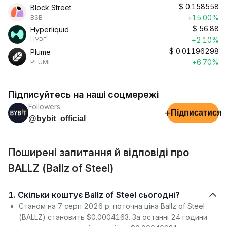
$
0.158558
Block Street
+15.00%
BSB
$
56.88
Hyperliquid
+2.10%
HYPE
$
0.01196298
Plume
+6.70%
PLUME
Підписуйтесь на наші соцмережі
Followers
+
Підписатися
@bybit_official
Поширені запитання й відповіді про
BALLZ (Ballz of Steel)
1. Скільки коштує Ballz of Steel сьогодні?
Станом на 7 серп 2026 р. поточна ціна Ballz of Steel
(BALLZ) становить $0.0004163. За останні 24 години