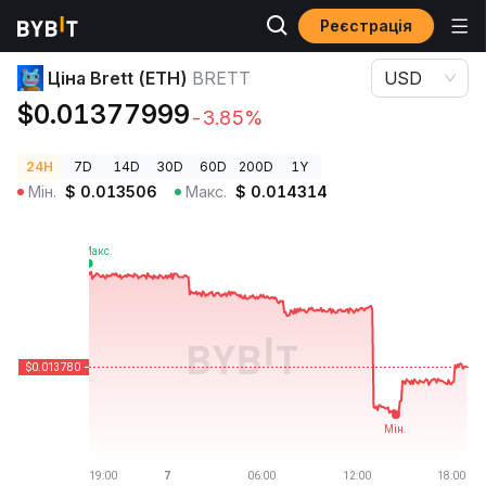
Реєстрація
Ціни криптовалют
Ціна Brett (ETH) BRETT
Ціна Brett (ETH)
BRETT
USD
$0.01377999
-3.85%
24H
7D
14D
30D
60D
200D
1Y
Мін.
$
0.013506
Макс.
$
0.014314