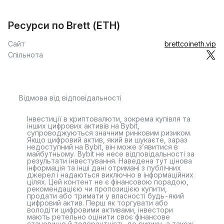
Ресурси по Brett (ETH)
Сайт
brettcoineth.vip
Спільнота
Відмова від відповідальності
Інвестиції в криптовалюти, зокрема купівля та
інших цифрових активів на Bybit,
супроводжуються значним ринковим ризиком.
Якщо цифровий актив, який ви шукаєте, зараз
недоступний на Bybit, він може з’явитися в
майбутньому. Bybit не несе відповідальності за
результати інвестування. Наведена тут цінова
інформація та інші дані отримані з публічних
джерел і надаються виключно в інформаційних
цілях. Цей контент не є фінансовою порадою,
рекомендацією чи пропозицією купити,
продати або тримати у власності будь-який
цифровий актив. Перш як торгувати або
володіти цифровими активами, інвестори
мають ретельно оцінити своє фінансове
становище й толерантність до ризику, а також,