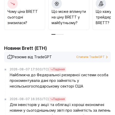
відскок, але потрібно захищати зону нижче 0
.
00380 та дотримуватись динамічного управління
Чому ціна BRETT
Що може вплинути
Що кажут
позиціями
.
сьогодні
на ціну BRETT у
трейдери 
знизилася?
майбутньому?
BRETT?
Новини Brett (ETH)
Резюме від TradeGPT
Спитати TradeGPT
2026-08-07 17:50
(UTC)
Падіння
Найближча до Федеральної резервної системи особа
прокоментувала дані про зайнятість у
несільськогосподарському секторі США
2026-08-07 16:35
(UTC)
Падіння
Для інвесторів у акції та облігації хороші економічні
новини у сьогоднішньому звіті про зайнятість за липень