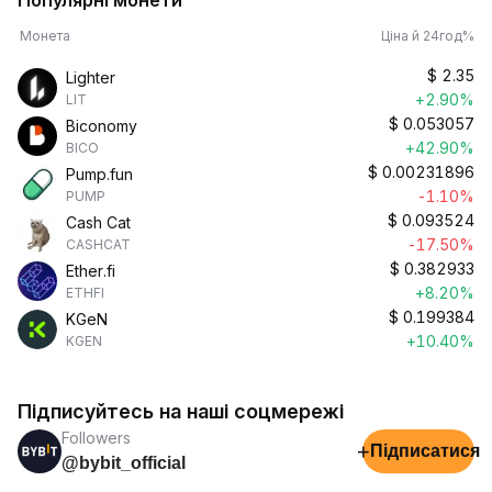
Популярні монети
Монета
Ціна й 24год%
$
2.35
Lighter
+2.90%
LIT
$
0.053057
Biconomy
+42.90%
BICO
$
0.00231896
Pump.fun
-1.10%
PUMP
$
0.093524
Cash Cat
-17.50%
CASHCAT
$
0.382933
Ether.fi
+8.20%
ETHFI
$
0.199384
KGeN
+10.40%
KGEN
Підписуйтесь на наші соцмережі
Followers
+
Підписатися
@bybit_official