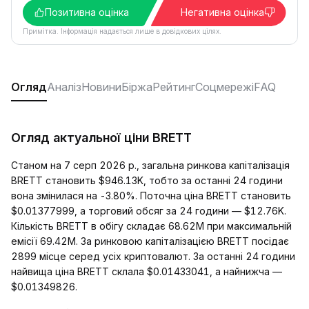
Позитивна оцінка
Негативна оцінка
Примітка. Інформація надається лише в довідкових цілях.
Огляд
Аналіз
Новини
Біржа
Рейтинг
Соцмережі
FAQ
Огляд актуальної ціни BRETT
Станом на 7 серп 2026 р., загальна ринкова капіталізація
BRETT становить $946.13K, тобто за останні 24 години
вона змінилася на -3.80%. Поточна ціна BRETT становить
$0.01377999, а торговий обсяг за 24 години — $12.76K.
Кількість BRETT в обігу складає 68.62M при максимальній
емісії 69.42M. За ринковою капіталізацією BRETT посідає
2899 місце серед усіх криптовалют. За останні 24 години
найвища ціна BRETT склала $0.01433041, а найнижча —
$0.01349826.