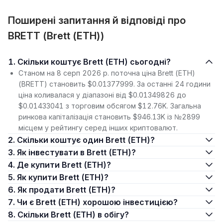
Поширені запитання й відповіді про
BRETT (Brett (ETH))
1. Скільки коштує Brett (ETH) сьогодні?
Станом на 8 серп 2026 р. поточна ціна Brett (ETH)
(BRETT) становить $0.01377999. За останні 24 години
ціна коливалася у діапазоні від $0.01349826 до
$0.01433041 з торговим обсягом $12.76K. Загальна
ринкова капіталізація становить $946.13K із №2899
місцем у рейтингу серед інших криптовалют.
2. Скільки коштує один Brett (ETH)?
3. Як інвестувати в Brett (ETH)?
4. Де купити Brett (ETH)?
5. Як купити Brett (ETH)?
6. Як продати Brett (ETH)?
7. Чи є Brett (ETH) хорошою інвестицією?
8. Скільки Brett (ETH) в обігу?