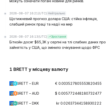
можуть означати погані новини для ринків.
2026-08-07 16:21
(UTC)
Нейтрально
Щотижневий прогноз долара США: стійка інфляція,
слабший ринок праці та надії на мир
2026-08-07 16:13
(UTC)
Зростання
Біткойн досяг $65,3K у серпні на тлі слабких даних про
зайнятість у США, що змінило очікування щодо ФРС
1 BRETT у місцеву валюту
BRETT – EUR
€ 0.003527805553820455
BRETT – AUD
$ 0.005772448180732477
BRETT – DKK
kr 0.02637344158930222