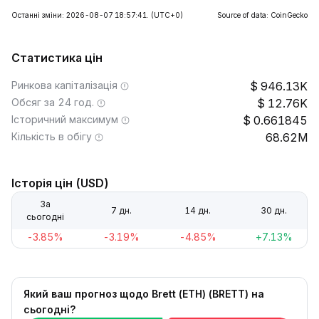
Останні зміни: 2026-08-07 18:57:41.
(UTC+0)
Source of data: CoinGecko
Статистика цін
Ринкова капіталізація
946.13K
Обсяг за 24 год.
12.76K
Історичний максимум
0.661845
Кількість в обігу
68.62M
Історія цін (USD)
За
7 дн.
14 дн.
30 дн.
сьогодні
-3.85%
-3.19%
-4.85%
+7.13%
Який ваш прогноз щодо Brett (ETH) (BRETT) на
сьогодні?