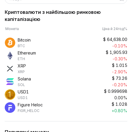
Криптовалюти з найбільшою ринковою
капіталізацією
Монета
Ціна й 24год%
$
64,638.00
Bitcoin
-0.10%
BTC
$
1,905.93
Ethereum
-0.30%
ETH
$
1.015
XRP
-2.90%
XRP
$
73.26
Solana
-0.20%
SOL
$
0.999698
USD1
0.00%
USD1
$
1.028
Figure Heloc
+0.80%
FIGR_HELOC