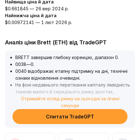
Найвища ціна й дата
$0.661845 — 26 вер 2024 р.
Найнижча ціна й дата
$0.00972141 — 1 лют 2026 р.
Аналіз ціни Brett (ETH) від TradeGPT
BRETT завершив глибоку корекцію, діапазон 0
.
0038—0
.
0040 відображає етапну підтримку на дні, технічні
ознаки відновлення очевидні
.
На фоні недавнього перетікання капіталу ліквідність
токенів малого й середнього ринку зростає,
інституційний ризиковий апетит поступово
Отримайте огляд ринку на сьогодні за лічені
відновлюється
.
секунди
Рекомендується відстежувати пробій головної зони
Спитати TradeGPT
опору 0
.
00423—0
.
00430; якщо обсяг торгів продовжить зростати, у
короткостроковій перспективі можливий етапний