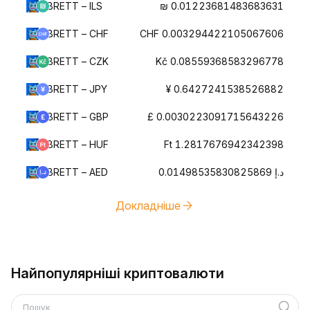
BRETT – ILS
₪ 0.01223681483683631
BRETT – CHF
CHF 0.003294422105067606
BRETT – CZK
Kč 0.08559368583296778
BRETT – JPY
¥ 0.6427241538526882
BRETT – GBP
£ 0.0030223091715643226
BRETT – HUF
Ft 1.2817676942342398
BRETT – AED
د.إ 0.01498535830825869
Докладніше
Найпопулярніші криптовалюти
Пошук