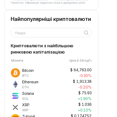
Примітка. Інформація надається лише в довідкових цілях.
Найпопулярніші криптовалюти
Пошук
Криптовалюти з найбільшою
ринковою капіталізацією
Монета
Ціна й 24год%
$
64,763.00
Bitcoin
-0.30%
BTC
$
1,913.38
Ethereum
-0.20%
ETH
$
75.93
Solana
+1.90%
SOL
$
1.036
XRP
+0.10%
XRP
$
0.174752
Tutorial