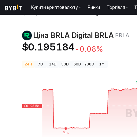
Купити криптовалюту
Ринки
Торгівля
T
Ціни криптовалют
Ціна BRLA Digital BRLA BRLA
Ціна BRLA Digital BRLA
BRLA
$0.195184
-0.08%
24H
7D
14D
30D
60D
200D
1Y