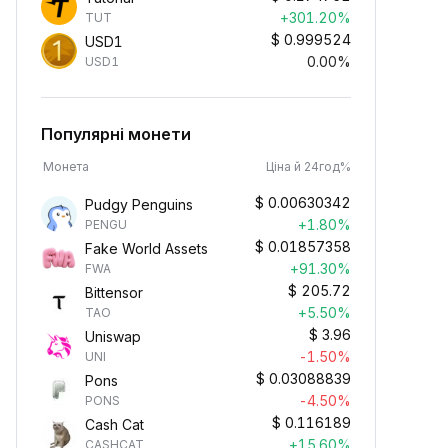
+301.20%
TUT
$
0.999524
USD1
0.00%
USD1
Популярні монети
Монета
Ціна й 24год%
$
0.00630342
Pudgy Penguins
+1.80%
PENGU
$
0.01857358
Fake World Assets
+91.30%
FWA
$
205.72
Bittensor
+5.50%
TAO
$
3.96
Uniswap
-1.50%
UNI
$
0.03088839
Pons
-4.50%
PONS
$
0.116189
Cash Cat
+15.60%
CASHCAT