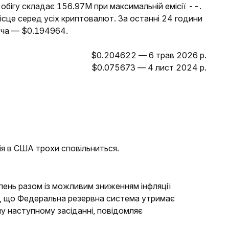
 обігу складає 156.97M при максимальній емісії --.
ісце серед усіх криптовалют. За останні 24 години
жча — $0.194964.
$0.204622 — 6 трав 2026 р.
$0.075673 — 4 лист 2024 р.
ія в США трохи сповільниться.
ипень разом із можливим зниженням інфляції
, що Федеральна резервна система утримає
му наступному засіданні, повідомляє