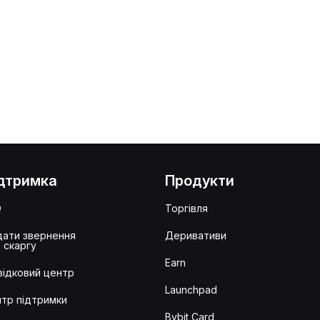
дтримка
Продукти
Q
Торгівля
ати звернення
Деривативи
 скаргу
Earn
ідковий центр
Launchpad
тр підтримки
Bybit Card