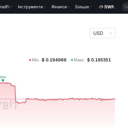
radFi
Інструменти
Фінанси
Більше
USD
Мін.
$
0.194966
Макс.
$
0.195351