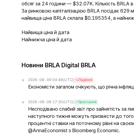
обсяг за 24 години — $32.07K. Кількість BRLA в
За ринковою капіталізацією BRLA посідає 629 м
найвища ціна BRLA склала $0.195354, а найни
Найвища ціна й дата
Найнижча ціна й дата
Новини BRLA Digital BRLA
2026-08-09 04:48
(UTC)
Падіння
Економісти загалом очікують, що річна інфляц
2026-08-08 17:30
(UTC)
Зростання
Несподівано слабий звіт про зайнятість за л
наступного тижня можуть призвести до того
процентні ставки на поточному рівні на своє
@AnnaEconomist з Bloomberg Economic.