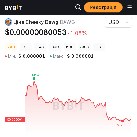
Реєстрація
Ціни криптовалют
Ціна Cheeky Dawg DAWG
Ціна Cheeky Dawg
DAWG
USD
$0.00000080053
-1.08%
24H
7D
14D
30D
60D
200D
1Y
Мін.
$
0.000001
Макс.
$
0.000001