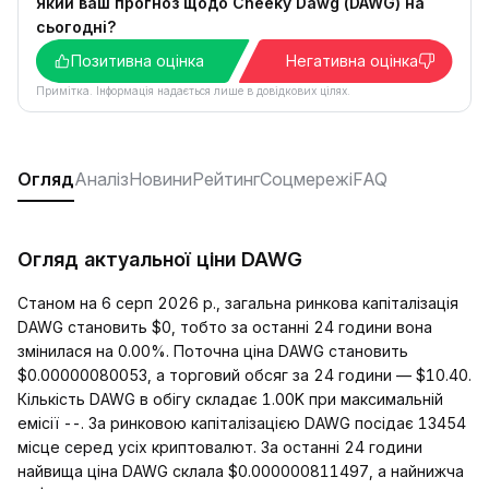
Який ваш прогноз щодо Cheeky Dawg (DAWG) на
сьогодні?
Позитивна оцінка
Негативна оцінка
Примітка. Інформація надається лише в довідкових цілях.
Огляд
Аналіз
Новини
Рейтинг
Соцмережі
FAQ
Огляд актуальної ціни DAWG
Станом на 6 серп 2026 р., загальна ринкова капіталізація
DAWG становить $0, тобто за останні 24 години вона
змінилася на 0.00%. Поточна ціна DAWG становить
$0.00000080053, а торговий обсяг за 24 години — $10.40.
Кількість DAWG в обігу складає 1.00K при максимальній
емісії --. За ринковою капіталізацією DAWG посідає 13454
місце серед усіх криптовалют. За останні 24 години
найвища ціна DAWG склала $0.000000811497, а найнижча