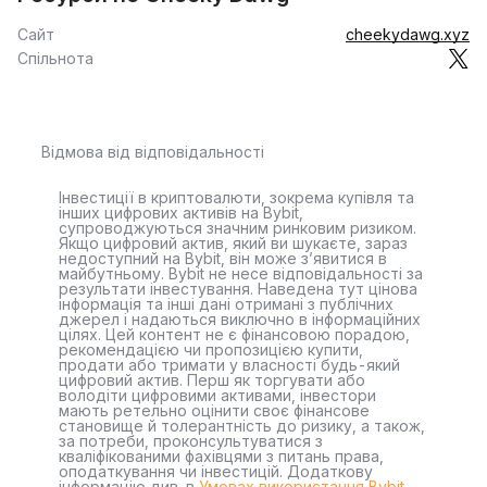
Сайт
cheekydawg.xyz
Спільнота
Відмова від відповідальності
Інвестиції в криптовалюти, зокрема купівля та
інших цифрових активів на Bybit,
супроводжуються значним ринковим ризиком.
Якщо цифровий актив, який ви шукаєте, зараз
недоступний на Bybit, він може з’явитися в
майбутньому. Bybit не несе відповідальності за
результати інвестування. Наведена тут цінова
інформація та інші дані отримані з публічних
джерел і надаються виключно в інформаційних
цілях. Цей контент не є фінансовою порадою,
рекомендацією чи пропозицією купити,
продати або тримати у власності будь-який
цифровий актив. Перш як торгувати або
володіти цифровими активами, інвестори
мають ретельно оцінити своє фінансове
становище й толерантність до ризику, а також,
за потреби, проконсультуватися з
кваліфікованими фахівцями з питань права,
оподаткування чи інвестицій. Додаткову
інформацію див. в
Умовах використання Bybit
.