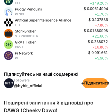
+149.20%
HEI
$
0.00614994
Pudgy Penguins
+1.70%
PENGU
$
0.137886
Artificial Superintelligence Alliance
-7.80%
FET
$
0.01880998
StonkBroker
+21.60%
STONKBROKER
$
0.288072
GRVT Token
-16.80%
GRVT
$
0.091661
Pi Network
+5.90%
PI
Підписуйтесь на наші соцмережі
Followers
+
Підписатися
@bybit_official
Поширені запитання й відповіді про
DAWG (Cheeky Dawg)