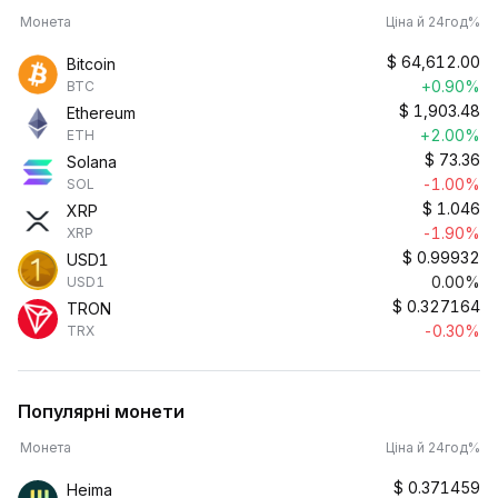
Монета
Ціна й 24год%
$
64,612.00
Bitcoin
+0.90%
BTC
$
1,903.48
Ethereum
+2.00%
ETH
$
73.36
Solana
-1.00%
SOL
$
1.046
XRP
-1.90%
XRP
$
0.99932
USD1
0.00%
USD1
$
0.327164
TRON
-0.30%
TRX
Популярні монети
Монета
Ціна й 24год%
$
0.371459
Heima