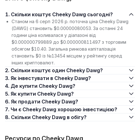
1. Скільки коштує Cheeky Dawg сьогодні?
Станом на 6 серп 2026 р. поточна ціна Cheeky Dawg
(DAWG) становить $0.00000080053. За останні 24
години ціна коливалася у діапазоні від
$0.000000799889 до $0.000000811497 з торговим
обсягом $10.40. Загальна ринкова капіталізація
становить $0 із №13454 місцем у рейтингу серед
інших криптовалют.
2. Скільки коштує один Cheeky Dawg?
3. Як інвестувати в Cheeky Dawg?
4. Де купити Cheeky Dawg?
5. Як купити Cheeky Dawg?
6. Як продати Cheeky Dawg?
7. Чи є Cheeky Dawg хорошою інвестицією?
8. Скільки Cheeky Dawg в обігу?
Ресурси по Cheeky Dawg