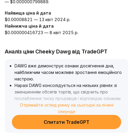
— $0.000000799889.
Найвища ціна й дата
$0.00008821 — 13 квіт 2024 р.
Найнижча ціна й дата
$0.000000416723 — 8 квіт 2025 р.
Аналіз ціни Cheeky Dawg від TradeGPT
DAWG вже демонструє ознаки досягнення дна,
найближчим часом можливе зростання емоційного
настрою
.
Наразі DAWG консолідується на низьких рівнях зі
зменшенням обсягів торгів, що свідчить про
послаблення тиску продавців і відповідає ознакам
формування ринкового дна
Отримайте огляд ринку на сьогодні за лічені
.
У короткостроковій перспективі DAWG може
секунди
слідувати за ринком у відскоку, очікується, що ціна
Спитати TradeGPT
поступово досягне ключових рівнів опору на тлі
нарощування купівельної активності
.