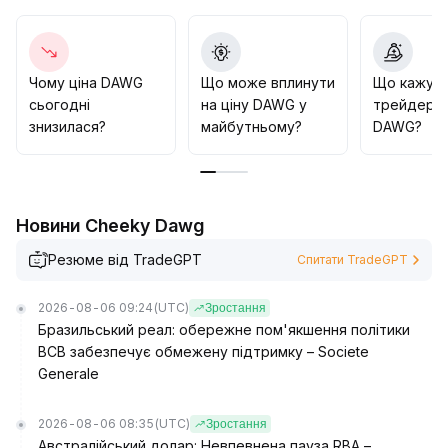
Однак, якщо не буде поліпшення фундаментальних
показників, це зростання, ймовірно, залишиться
переважно емоційним, тому не слід переоцінювати
середньострокову і довгострокову вартість
.
Чому ціна DAWG
Що може вплинути
Що кажут
Інвесторам варто уважно стежити за змінною
сьогодні
на ціну DAWG у
трейдери 
ринковою емоцією і технічними сигналами, щоб
знизилася?
майбутньому?
DAWG?
використати короткострокові торгові можливості,
але при цьому обережно оцінювати
фундаментальні ризики
.
Новини Cheeky Dawg
Резюме від TradeGPT
Спитати TradeGPT
2026-08-06 09:24
(UTC)
Зростання
Бразильський реал: обережне пом'якшення політики
BCB забезпечує обмежену підтримку – Societe
Generale
2026-08-06 08:35
(UTC)
Зростання
Австралійський долар: Невпевнена пауза RBA –