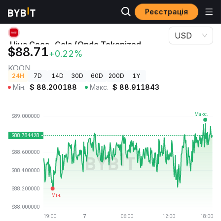
Реєстрація
Ціни криптовалют
Ціна Coca-Cola (Ondo Tokenized Stock) KOON
USD
Ціна Coca-Cola (Ondo Tokenized
$88.71
+0.22%
Stock)
KOON
24H
7D
14D
30D
60D
200D
1Y
Мін.
$
88.200188
Макс.
$
88.911843