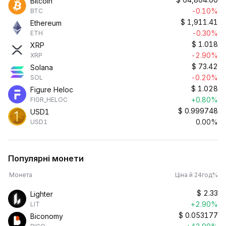
Bitcoin
-0.10%
BTC
$
1,911.41
Ethereum
-0.30%
ETH
$
1.018
XRP
-2.90%
XRP
$
73.42
Solana
-0.20%
SOL
$
1.028
Figure Heloc
+0.80%
FIGR_HELOC
$
0.999748
USD1
0.00%
USD1
Популярні монети
Монета
Ціна й 24год%
$
2.33
Lighter
+2.90%
LIT
$
0.053177
Biconomy