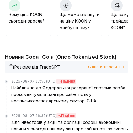
обсягів торгів та ончейн-індикаторів
.
Посилення позицій слід розглядати лише після
чіткого підтвердження середньострокового та
Чому ціна KOON
Що може вплинути
Що кажут
довгострокового розвороту тренду, не
сьогодні зросла?
на ціну KOON у
трейдери 
переслідуйте надмірне зростання та падіння
.
майбутньому?
KOON?
Новини Coca-Cola (Ondo Tokenized Stock)
Резюме від TradeGPT
Спитати TradeGPT
2026-08-07 17:50
(UTC)
Падіння
Найближча до Федеральної резервної системи особа
прокоментувала дані про зайнятість у
несільськогосподарському секторі США
2026-08-07 16:35
(UTC)
Падіння
Для інвесторів у акції та облігації хороші економічні
новини у сьогоднішньому звіті про зайнятість за липень