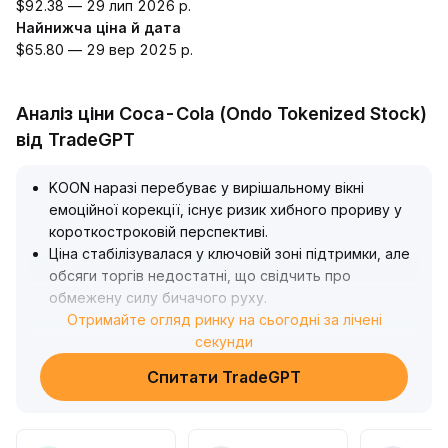
$92.38 — 29 лип 2026 р.
Найнижча ціна й дата
$65.80 — 29 вер 2025 р.
Аналіз ціни Coca-Cola (Ondo Tokenized Stock)
від TradeGPT
KOON наразі перебуває у вирішальному вікні
емоційної корекції, існує ризик хибного прориву у
короткостроковій перспективі
.
Ціна стабілізувалася у ключовій зоні підтримки, але
обсяги торгів недостатні, що свідчить про
обмежену силу бичачого руху
.
Якщо надалі не буде стійкого збільшення обсягів і
Отримайте огляд ринку на сьогодні за лічені
прориву опору у зоні 0
секунди
.
XX-0
.
Спитати TradeGPT
XX, підтвердити бичачий тренд буде важко
.
Рекомендується суворе управління ризиками, тісне
виставлення стоп-лоссу та постійний моніторинг