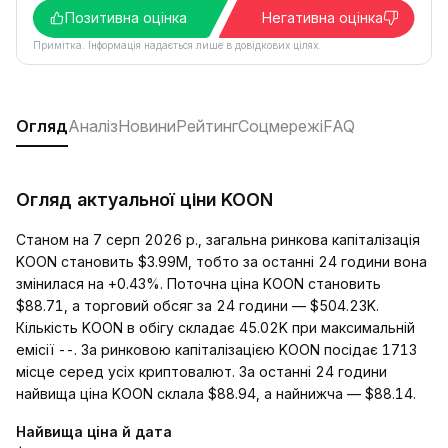
Позитивна оцінка
Негативна оцінка
Примітка. Інформація надається лише в довідкових цілях.
Огляд
Аналіз
Новини
Рейтинг
Соцмережі
FAQ
Огляд актуальної ціни KOON
Станом на 7 серп 2026 р., загальна ринкова капіталізація
KOON становить $3.99M, тобто за останні 24 години вона
змінилася на +0.43%. Поточна ціна KOON становить
$88.71, а торговий обсяг за 24 години — $504.23K.
Кількість KOON в обігу складає 45.02K при максимальній
емісії --. За ринковою капіталізацією KOON посідає 1713
місце серед усіх криптовалют. За останні 24 години
найвища ціна KOON склала $88.94, а найнижча — $88.14.
Найвища ціна й дата