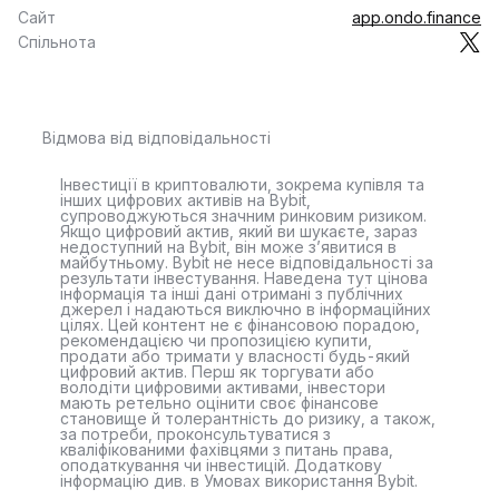
Сайт
app.ondo.finance
Спільнота
Відмова від відповідальності
Інвестиції в криптовалюти, зокрема купівля та
інших цифрових активів на Bybit,
супроводжуються значним ринковим ризиком.
Якщо цифровий актив, який ви шукаєте, зараз
недоступний на Bybit, він може з’явитися в
майбутньому. Bybit не несе відповідальності за
результати інвестування. Наведена тут цінова
інформація та інші дані отримані з публічних
джерел і надаються виключно в інформаційних
цілях. Цей контент не є фінансовою порадою,
рекомендацією чи пропозицією купити,
продати або тримати у власності будь-який
цифровий актив. Перш як торгувати або
володіти цифровими активами, інвестори
мають ретельно оцінити своє фінансове
становище й толерантність до ризику, а також,
за потреби, проконсультуватися з
кваліфікованими фахівцями з питань права,
оподаткування чи інвестицій. Додаткову
інформацію див. в Умовах використання Bybit.