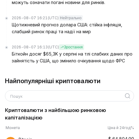
можуть означати погані новини для ринків.
2026-08-07 16:21
(UTC)
Нейтрально
Щотижневий прогноз долара США: стійка інфляція,
слабший ринок праці та надії на мир
2026-08-07 16:13
(UTC)
Зростання
Біткойн досяг $65,3K у серпні на тлі слабких даних про
зайнятість у США, що змінило очікування щодо ФРС
Найпопулярніші криптовалюти
Пошук
Криптовалюти з найбільшою ринковою
капіталізацією
Монета
Ціна й 24год%
$
64,804.00