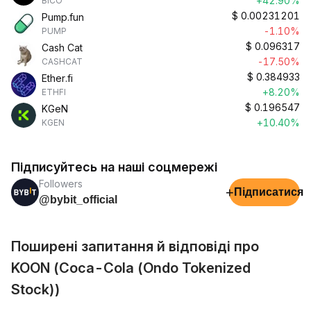
+42.90%
BICO
$
0.00231201
Pump.fun
-1.10%
PUMP
$
0.096317
Cash Cat
-17.50%
CASHCAT
$
0.384933
Ether.fi
+8.20%
ETHFI
$
0.196547
KGeN
+10.40%
KGEN
Підписуйтесь на наші соцмережі
Followers
+
Підписатися
@bybit_official
Поширені запитання й відповіді про
KOON (Coca-Cola (Ondo Tokenized
Stock))