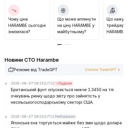
створюють яскраво виражені структурні
можливості
.
Рекомендуємо гнучко формувати позиції
Чому ціна
Що може вплинути
Що кажут
невеликими партіями навколо ключових зон
HARAMBE сьогодні
на ціну HARAMBE у
трейдери 
підтримки (орієнтир - попередній мінімум) та опору
знизилася?
майбутньому?
HARAMBE?
(орієнтир - попередній максимум), суворо
контролювати фіксацію прибутку та обмеження
збитків
.
Середньострокове портфельне розміщення має
Новини CTO Harambe
ґрунтуватися на аналізі фундаментальних
показників, раціонально контролювати розмір
Резюме від TradeGPT
Спитати TradeGPT
позицій з метою отримання надлишкової
прибутковості від емоційного відновлення і
2026-08-07 08:25
(UTC)
Падіння
структурного зростання об'ємів
.
Британський фунт опускається нижче 1.3450 на тлі
очікувань ринку щодо звіту про зайнятість у
несільськогосподарському секторі США.
2026-08-07 08:02
(UTC)
Нейтрально
Японська єна торгується майже без змін щодо долара