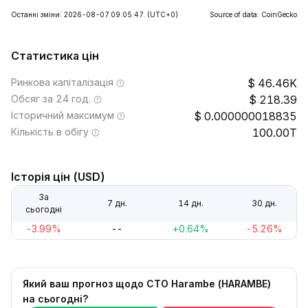
Останні зміни: 2026-08-07 09:05:47.
(UTC+0)
Source of data: CoinGecko
Статистика цін
Ринкова капіталізація
46.46K
Обсяг за 24 год.
218.39
Історичний максимум
0.000000018835
Кількість в обігу
100.00T
Історія цін (USD)
За
7 дн.
14 дн.
30 дн.
сьогодні
-3.99%
--
+0.64%
-5.26%
Який ваш прогноз щодо CTO Harambe (HARAMBE)
на сьогодні?