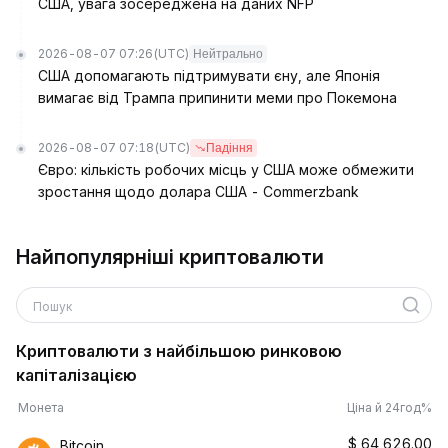
США, увага зосереджена на даних NFP
2026-08-07 07:26
(UTC)
Нейтрально
США допомагають підтримувати єну, але Японія
вимагає від Трампа припинити меми про Покемона
2026-08-07 07:18
(UTC)
Падіння
Євро: кількість робочих місць у США може обмежити
зростання щодо долара США - Commerzbank
Найпопулярніші криптовалюти
Пошук
Криптовалюти з найбільшою ринковою
капіталізацією
Монета
Ціна й 24год%
$
64,626.00
Bitcoin