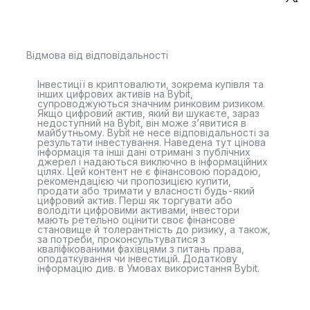
Відмова від відповідальності
Інвестиції в криптовалюти, зокрема купівля та
інших цифрових активів на Bybit,
супроводжуються значним ринковим ризиком.
Якщо цифровий актив, який ви шукаєте, зараз
недоступний на Bybit, він може з’явитися в
майбутньому. Bybit не несе відповідальності за
результати інвестування. Наведена тут цінова
інформація та інші дані отримані з публічних
джерел і надаються виключно в інформаційних
цілях. Цей контент не є фінансовою порадою,
рекомендацією чи пропозицією купити,
продати або тримати у власності будь-який
цифровий актив. Перш як торгувати або
володіти цифровими активами, інвестори
мають ретельно оцінити своє фінансове
становище й толерантність до ризику, а також,
за потреби, проконсультуватися з
кваліфікованими фахівцями з питань права,
оподаткування чи інвестицій. Додаткову
інформацію див. в Умовах використання Bybit.