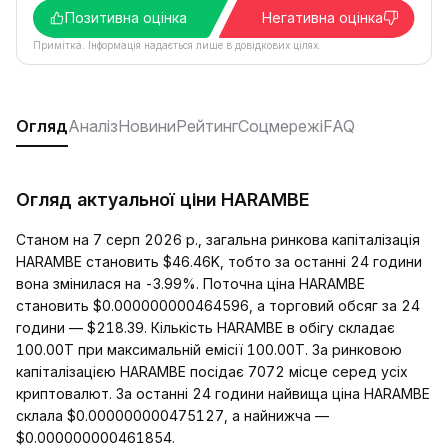
Позитивна оцінка
Негативна оцінка
Примітка. Інформація надається лише в довідкових цілях.
Огляд
Аналіз
Новини
Рейтинг
Соцмережі
FAQ
Огляд актуальної ціни HARAMBE
Станом на 7 серп 2026 р., загальна ринкова капіталізація
HARAMBE становить $46.46K, тобто за останні 24 години
вона змінилася на -3.99%. Поточна ціна HARAMBE
становить $0.000000000464596, а торговий обсяг за 24
години — $218.39. Кількість HARAMBE в обігу складає
100.00T при максимальній емісії 100.00T. За ринковою
капіталізацією HARAMBE посідає 7072 місце серед усіх
криптовалют. За останні 24 години найвища ціна HARAMBE
склала $0.000000000475127, а найнижча —
$0.000000000461854.