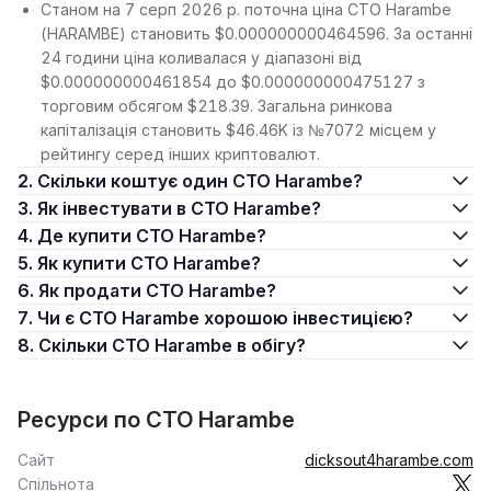
Станом на 7 серп 2026 р. поточна ціна CTO Harambe
(HARAMBE) становить $0.000000000464596. За останні
24 години ціна коливалася у діапазоні від
$0.000000000461854 до $0.000000000475127 з
торговим обсягом $218.39. Загальна ринкова
капіталізація становить $46.46K із №7072 місцем у
рейтингу серед інших криптовалют.
2. Скільки коштує один CTO Harambe?
3. Як інвестувати в CTO Harambe?
4. Де купити CTO Harambe?
5. Як купити CTO Harambe?
6. Як продати CTO Harambe?
7. Чи є CTO Harambe хорошою інвестицією?
8. Скільки CTO Harambe в обігу?
Ресурси по CTO Harambe
Сайт
dicksout4harambe.com
Спільнота