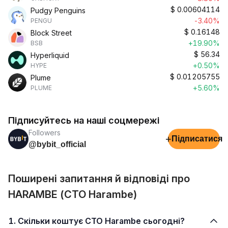
$
0.00604114
Pudgy Penguins
-3.40%
PENGU
$
0.16148
Block Street
+19.90%
BSB
$
56.34
Hyperliquid
+0.50%
HYPE
$
0.01205755
Plume
+5.60%
PLUME
Підписуйтесь на наші соцмережі
Followers
+
Підписатися
@bybit_official
Поширені запитання й відповіді про
HARAMBE (CTO Harambe)
1. Скільки коштує CTO Harambe сьогодні?