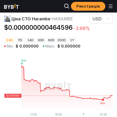
Реєстрація
Ціни криптовалют
Ціна CTO Harambe HARAMBE
Ціна CTO Harambe
HARAMBE
USD
$0.000000000464596
-3.99%
24H
7D
14D
30D
60D
200D
1Y
Мін.
$
0.000000
Макс.
$
0.000000