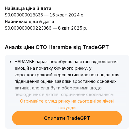
Найвища ціна й дата
$0.000000018835 — 16 жовт 2024 р.
Найнижча ціна й дата
$0.000000000223366 — 8 квіт 2025 р.
Аналіз ціни CTO Harambe від TradeGPT
HARAMBE наразі перебуває на етапі відновлення
емоцій на початку бичачого ринку, у
короткостроковій перспективі має потенціал для
підвищення оцінки завдяки зростанню основних
активів, але слід бути обережними щодо
періодичних відкатів, спричинених коливанням
ринкових настроїв
Отримайте огляд ринку на сьогодні за лічені
.
Опціонний ринок демонструє зростання
секунди
оптимістичних очікувань, передбачуване
Спитати TradeGPT
підвищення волатильності підтримує збільшення
амплітуди цін
.
Сконцентрована ліквідність і нерівномірна торгівля