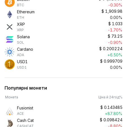
-0.30%
BTC
$
1,909.98
Ethereum
0.00%
ETH
$
1.033
XRP
-1.70%
XRP
$
73.25
Solana
-0.90%
SOL
$
0.200224
Cardano
+6.50%
ADA
$
0.999709
USD1
0.00%
USD1
Популярні монети
Монета
Ціна й 24год%
$
0.143485
Fusionist
+87.80%
ACE
$
0.098424
Cash Cat
-8.80%
CASHCAT