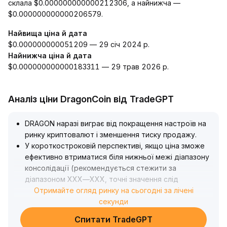
склала $0.000000000000212306, а найнижча —
$0.000000000000206579.
Найвища ціна й дата
$0.000000000051209 — 29 січ 2024 р.
Найнижча ціна й дата
$0.000000000000183311 — 29 трав 2026 р.
Аналіз ціни DragonCoin від TradeGPT
DRAGON наразі виграє від покращення настроїв на
ринку криптовалют і зменшення тиску продажу
.
У короткостроковій перспективі, якщо ціна зможе
ефективно втриматися біля нижньої межі діапазону
консолідації (рекомендується стежити за
діапазоном XXX—XXX, точні значення слід
коригувати відповідно до актуальної ринкової
Отримайте огляд ринку на сьогодні за лічені
ситуації), ймовірне посилення обсягів і відновлення
секунди
руху вгору
.
Спитати TradeGPT
Структурно, поширення AMM-моделі на ринку