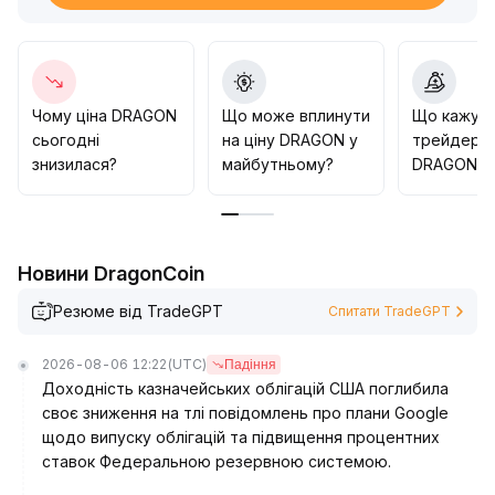
прогнозів суттєво підвищить попит на токени
DRAGON та їхню ліквідність, що позитивно для
довгострокової вартості
.
Інвесторам рекомендовано слідкувати за
критичними рівнями прориву, динамікою участі в
Чому ціна DRAGON
Що може вплинути
Що кажут
екосистемі AMM та рухом капіталу, а також
сьогодні
на ціну DRAGON у
трейдери 
ретельно контролювати ризики падіння
.
знизилася?
майбутньому?
DRAGON?
Новини DragonCoin
Резюме від TradeGPT
Спитати TradeGPT
2026-08-06 12:22
(UTC)
Падіння
Доходність казначейських облігацій США поглибила
своє зниження на тлі повідомлень про плани Google
щодо випуску облігацій та підвищення процентних
ставок Федеральною резервною системою.