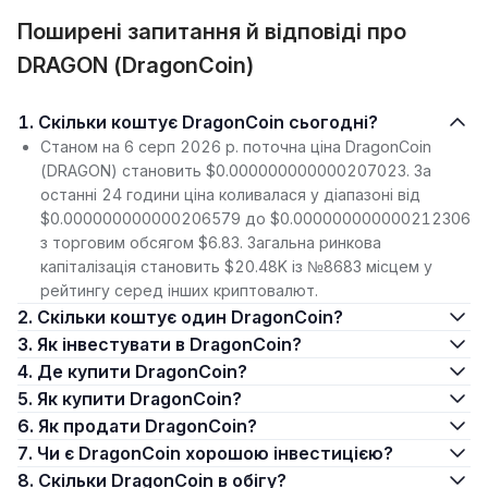
Поширені запитання й відповіді про
DRAGON (DragonCoin)
1. Скільки коштує DragonCoin сьогодні?
Станом на 6 серп 2026 р. поточна ціна DragonCoin
(DRAGON) становить $0.000000000000207023. За
останні 24 години ціна коливалася у діапазоні від
$0.000000000000206579 до $0.000000000000212306
з торговим обсягом $6.83. Загальна ринкова
капіталізація становить $20.48K із №8683 місцем у
рейтингу серед інших криптовалют.
2. Скільки коштує один DragonCoin?
3. Як інвестувати в DragonCoin?
4. Де купити DragonCoin?
5. Як купити DragonCoin?
6. Як продати DragonCoin?
7. Чи є DragonCoin хорошою інвестицією?
8. Скільки DragonCoin в обігу?