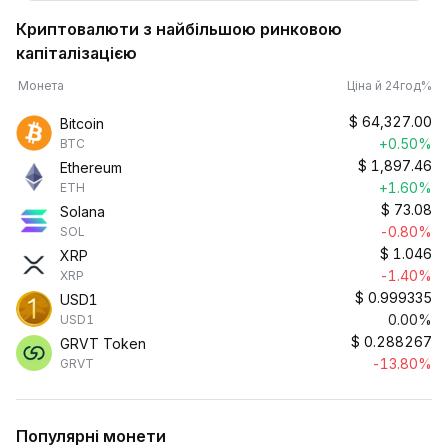
Криптовалюти з найбільшою ринковою
капіталізацією
Монета
Ціна й 24год%
$
64,327.00
Bitcoin
+0.50%
BTC
$
1,897.46
Ethereum
+1.60%
ETH
$
73.08
Solana
-0.80%
SOL
$
1.046
XRP
-1.40%
XRP
$
0.999335
USD1
0.00%
USD1
$
0.288267
GRVT Token
-13.80%
GRVT
Популярні монети