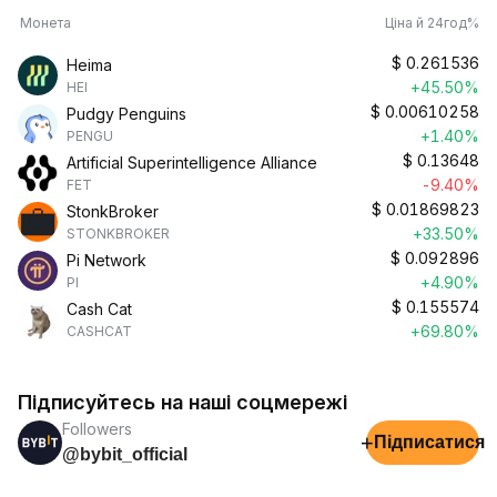
Монета
Ціна й 24год%
$
0.261536
Heima
+45.50%
HEI
$
0.00610258
Pudgy Penguins
+1.40%
PENGU
$
0.13648
Artificial Superintelligence Alliance
-9.40%
FET
$
0.01869823
StonkBroker
+33.50%
STONKBROKER
$
0.092896
Pi Network
+4.90%
PI
$
0.155574
Cash Cat
+69.80%
CASHCAT
Підписуйтесь на наші соцмережі
Followers
+
Підписатися
@bybit_official