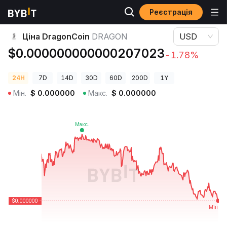
Реєстрація
Ціни криптовалют
Ціна DragonCoin DRAGON
Ціна DragonCoin
DRAGON
USD
$0.000000000000207023
-1.78%
24H
7D
14D
30D
60D
200D
1Y
Мін.
$
0.000000
Макс.
$
0.000000