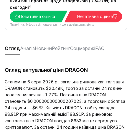
Який ваш прогноз щодо DragonCoin (DRAGON) на
сьогодні?
Позитивна оцінка
Негативна оцінка
Примітка. Інформація надається лише в довідкових цілях.
Огляд
Аналіз
Новини
Рейтинг
Соцмережі
FAQ
Огляд актуальної ціни DRAGON
Станом на 6 серп 2026 р., загальна ринкова капіталізація
DRAGON становить $20.48K, тобто за останні 24 години
вона змінилася на -1.77%. Поточна ціна DRAGON
становить $0.000000000000207023, а торговий обсяг за
24 години — $6.83. Кількість DRAGON в обігу складає
98.91P при максимальній емісії 98.91P. За ринковою
капіталізацією DRAGON посідає 8683 місце серед усіх
криптовалют. За останні 24 години найвища ціна DRAGON