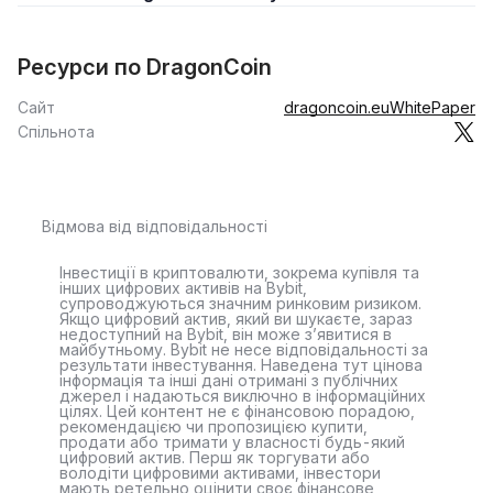
Ресурси по DragonCoin
Сайт
dragoncoin.eu
WhitePaper
Спільнота
Відмова від відповідальності
Інвестиції в криптовалюти, зокрема купівля та
інших цифрових активів на Bybit,
супроводжуються значним ринковим ризиком.
Якщо цифровий актив, який ви шукаєте, зараз
недоступний на Bybit, він може з’явитися в
майбутньому. Bybit не несе відповідальності за
результати інвестування. Наведена тут цінова
інформація та інші дані отримані з публічних
джерел і надаються виключно в інформаційних
цілях. Цей контент не є фінансовою порадою,
рекомендацією чи пропозицією купити,
продати або тримати у власності будь-який
цифровий актив. Перш як торгувати або
володіти цифровими активами, інвестори
мають ретельно оцінити своє фінансове