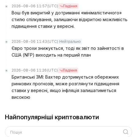
2026-08-06 11:57
(UTC)
Падіння
Вош був викритий у дотриманні «мінімалістичного»
стилю спілкування, залишаючи відкритою можливість
підвищення ставки у вересні.
2026-08-06 11:43
(UTC)
Нейтрально
Євро трохи знижується, тоді як звіт по зайнятості в
США (NFP) виходить на перший план
2026-08-06 11:26
(UTC)
Падіння
Британські ЗМІ: Вахтер дотримується обережних
ринкових прогнозів, може розглянути підвищення
ставки у вересні, якщо інфляція залишатиметься
високою
Найпопулярніші криптовалюти
Пошук