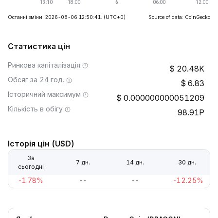
Останні зміни: 2026-08-06 12:50:41.
(UTC+0)
Source of data: CoinGecko
Статистика цін
Ринкова капіталізація
20.48K
Обсяг за 24 год.
6.83
Історичний максимум
0.000000000051209
Кількість в обігу
98.91P
Історія цін (USD)
За
7 дн.
14 дн.
30 дн.
сьогодні
-1.78%
--
--
-12.25%