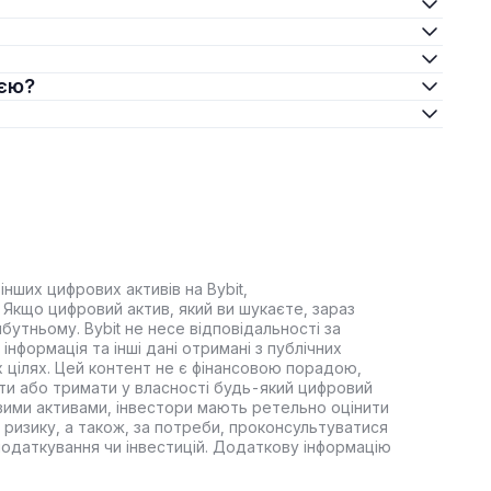
ією?
інших цифрових активів на Bybit,
Якщо цифровий актив, який ви шукаєте, зараз
йбутньому. Bybit не несе відповідальності за
інформація та інші дані отримані з публічних
 цілях. Цей контент не є фінансовою порадою,
ти або тримати у власності будь-який цифровий
вими активами, інвестори мають ретельно оцінити
 ризику, а також, за потреби, проконсультуватися
оподаткування чи інвестицій. Додаткову інформацію