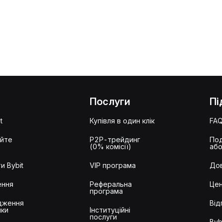
Послуги
Пі
t
Купівля в один клік
FA
айте
P2P-трейдинг
Под
(0% комісії)
або
и Bybit
VIP програма
Дов
ення
Реферальна
Цен
програма
дження
Від
ики
Інституційні
послуги
Byb