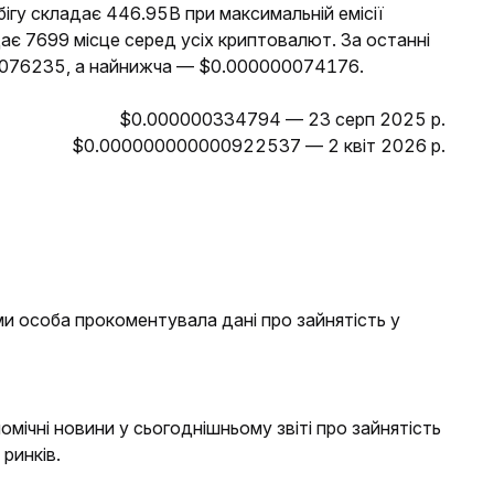
бігу складає 446.95B при максимальній емісії
ає 7699 місце серед усіх криптовалют. За останні
0076235, а найнижча — $0.000000074176.
$0.000000334794 — 23 серп 2025 р.
$0.000000000000922537 — 2 квіт 2026 р.
и особа прокоментувала дані про зайнятість у
номічні новини у сьогоднішньому звіті про зайнятість
ринків.