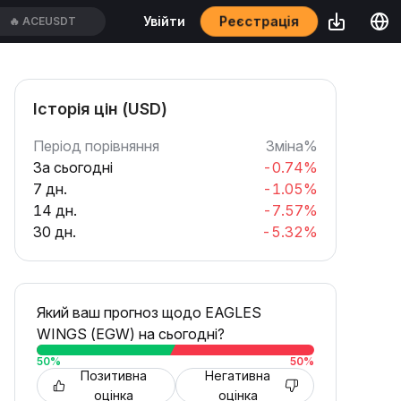
Реєстрація
Увійти
🔥
ACEUSDT
Історія цін (USD)
Період порівняння
Зміна%
За сьогодні
-0.74%
7 дн.
-1.05%
14 дн.
-7.57%
30 дн.
-5.32%
Який ваш прогноз щодо EAGLES
WINGS (EGW) на сьогодні?
50
%
50
%
Позитивна
Негативна
оцінка
оцінка