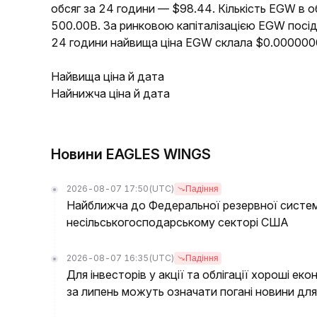
обсяг за 24 години — $98.44. Кількість EGW в о
500.00B. За ринковою капіталізацією EGW посід
24 години найвища ціна EGW склала $0.00000
Найвища ціна й дата
Найнижча ціна й дата
Новини EAGLES WINGS
2026-08-07 17:50
(UTC)
Падіння
Найближча до Федеральної резервної систем
несільськогосподарському секторі США
2026-08-07 16:35
(UTC)
Падіння
Для інвесторів у акції та облігації хороші еко
за липень можуть означати погані новини для 