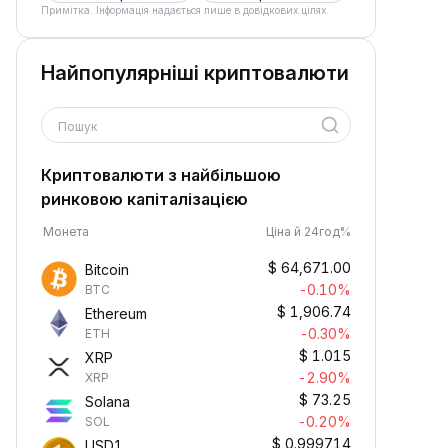
Примітка. Інформація надається лише в довідкових цілях.
Найпопулярніші криптовалюти
Пошук
Криптовалюти з найбільшою
ринковою капіталізацією
Монета
Ціна й 24год%
$
64,671.00
Bitcoin
-0.10%
BTC
$
1,906.74
Ethereum
-0.30%
ETH
$
1.015
XRP
-2.90%
XRP
$
73.25
Solana
-0.20%
SOL
$
0.999714
USD1