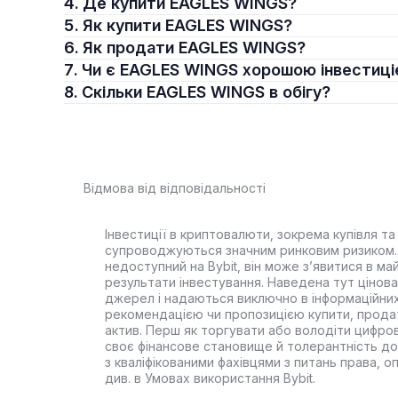
4. Де купити EAGLES WINGS?
5. Як купити EAGLES WINGS?
6. Як продати EAGLES WINGS?
7. Чи є EAGLES WINGS хорошою інвестиц
8. Скільки EAGLES WINGS в обігу?
Відмова від відповідальності
Інвестиції в криптовалюти, зокрема купівля та 
супроводжуються значним ринковим ризиком. 
недоступний на Bybit, він може з’явитися в ма
результати інвестування. Наведена тут цінова 
джерел і надаються виключно в інформаційних
рекомендацією чи пропозицією купити, прода
актив. Перш як торгувати або володіти цифро
своє фінансове становище й толерантність до
з кваліфікованими фахівцями з питань права, 
див. в Умовах використання Bybit.