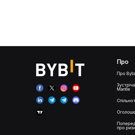
Про
Про Bybi
Зустріч
Mantle
Спільнот
Оголош
Попере
про риз