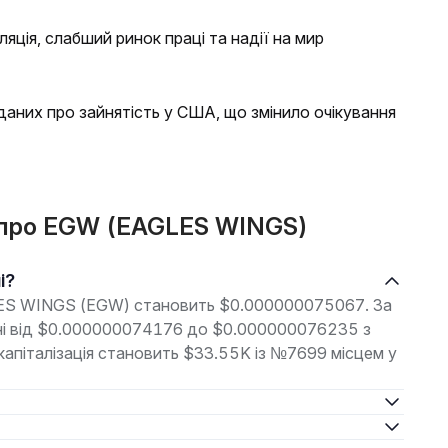
ція, слабший ринок праці та надії на мир
 даних про зайнятість у США, що змінило очікування
і про EGW (EAGLES WINGS)
і?
GLES WINGS (EGW) становить $0.000000075067. За
зоні від $0.000000074176 до $0.000000076235 з
капіталізація становить $33.55K із №7699 місцем у