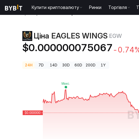
Купити криптовалюту
Ринки
Торгівля
T
Ціни криптовалют
Ціна EAGLES WINGS EGW
Ціна EAGLES WINGS
EGW
$0.000000075067
-0.74
24H
7D
14D
30D
60D
200D
1Y