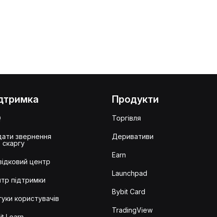
дтримка
Продукти
Q
Торгівля
ати звернення
Деривативи
 скаргу
Earn
ідковий центр
Launchpad
тр підтримки
Bybit Card
гуки користувачів
TradingView
it Learn