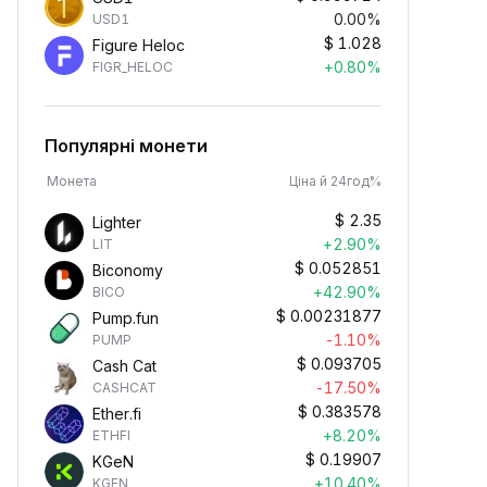
0.00%
USD1
$
1.028
Figure Heloc
+0.80%
FIGR_HELOC
Популярні монети
Монета
Ціна й 24год%
$
2.35
Lighter
+2.90%
LIT
$
0.052851
Biconomy
+42.90%
BICO
$
0.00231877
Pump.fun
-1.10%
PUMP
$
0.093705
Cash Cat
-17.50%
CASHCAT
$
0.383578
Ether.fi
+8.20%
ETHFI
$
0.19907
KGeN
+10.40%
KGEN