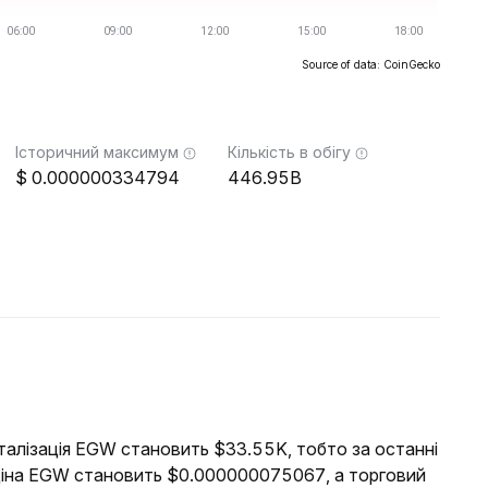
Source of data: CoinGecko
Історичний максимум
Кількість в обігу
0.000000334794
446.95B
італізація EGW становить $33.55K, тобто за останні
ціна EGW становить $0.000000075067, а торговий