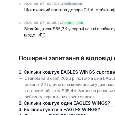
2026-08-07 16:21
(UTC)
Нейтрально
Щотижневий прогноз долара США: стійка інфля
2026-08-07 16:13
(UTC)
Зростання
Біткойн досяг $65,3K у серпні на тлі слабких
щодо ФРС
Поширені запитання й відповід
1. Скільки коштує EAGLES WINGS сьогодн
Станом на 8 серп 2026 р. поточна ціна EA
останні 24 години ціна коливалася у діапа
торговим обсягом $98.44. Загальна ринкова 
рейтингу серед інших криптовалют.
2. Скільки коштує один EAGLES WINGS?
3. Як інвестувати в EAGLES WINGS?