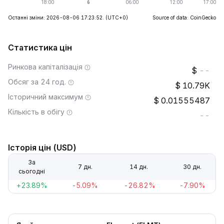
Останні зміни: 2026-08-06 17:23:52.
(UTC+0)
Source of data: CoinGecko
Статистика цін
Ринкова капіталізація
--
Обсяг за 24 год.
10.79K
Історичний максимум
0.01555487
Кількість в обігу
--
Історія цін (USD)
За
7 дн.
14 дн.
30 дн.
сьогодні
+23.89%
-5.09%
-26.82%
-7.90%