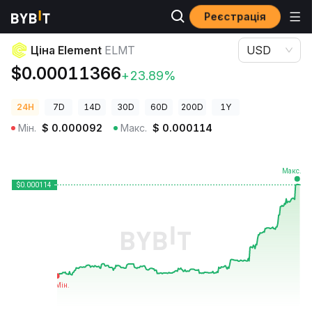
Реєстрація
Ціни криптовалют
Ціна Element ELMT
Ціна Element
ELMT
USD
$0.00011366
+23.89%
24H
7D
14D
30D
60D
200D
1Y
Мін.
$
0.000092
Макс.
$
0.000114