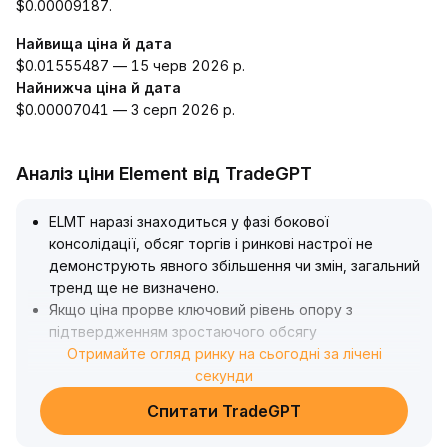
$0.00009187.
Найвища ціна й дата
$0.01555487 — 15 черв 2026 р.
Найнижча ціна й дата
$0.00007041 — 3 серп 2026 р.
Аналіз ціни Element від TradeGPT
ELMT наразі знаходиться у фазі бокової
консолідації, обсяг торгів і ринкові настрої не
демонструють явного збільшення чи змін, загальний
тренд ще не визначено
.
Якщо ціна прорве ключовий рівень опору з
підтвердженням зростаючого обсягу
(рекомендуємо стежити за зоною $X
Отримайте огляд ринку на сьогодні за лічені
.
XX, орієнтуйтесь на актуальні дані), у коротко- та
секунди
середньостроковій перспективі можлива обережна
Спитати TradeGPT
покупка з поступовим нарощуванням позиції
.
Якщо ціна проб’є основну підтримку, слід суворо