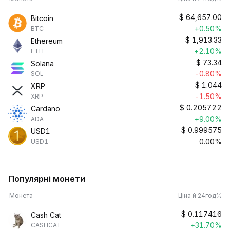
$
64,657.00
Bitcoin
+0.50%
BTC
$
1,913.33
Ethereum
+2.10%
ETH
$
73.34
Solana
-0.80%
SOL
$
1.044
XRP
-1.50%
XRP
$
0.205722
Cardano
+9.00%
ADA
$
0.999575
USD1
0.00%
USD1
Популярні монети
Монета
Ціна й 24год%
$
0.117416
Cash Cat
+31.70%
CASHCAT