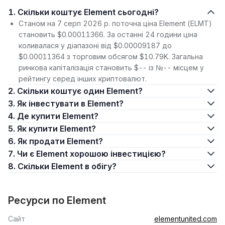
1. Скільки коштує Element сьогодні?
Станом на 7 серп 2026 р. поточна ціна Element (ELMT)
становить $0.00011366. За останні 24 години ціна
коливалася у діапазоні від $0.00009187 до
$0.00011364 з торговим обсягом $10.79K. Загальна
ринкова капіталізація становить $-- із №-- місцем у
рейтингу серед інших криптовалют.
2. Скільки коштує один Element?
3. Як інвестувати в Element?
4. Де купити Element?
5. Як купити Element?
6. Як продати Element?
7. Чи є Element хорошою інвестицією?
8. Скільки Element в обігу?
Ресурси по Element
Сайт
elementunited.com