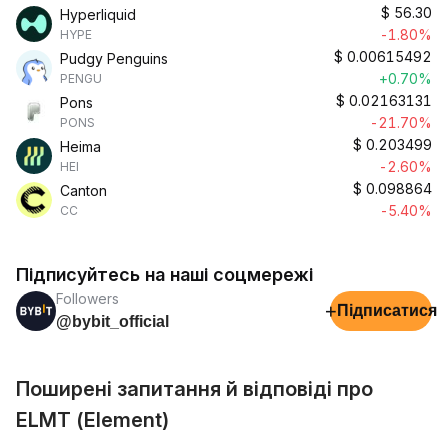
$
56.30
Hyperliquid
-1.80%
HYPE
$
0.00615492
Pudgy Penguins
+0.70%
PENGU
$
0.02163131
Pons
-21.70%
PONS
$
0.203499
Heima
-2.60%
HEI
$
0.098864
Canton
-5.40%
CC
Підписуйтесь на наші соцмережі
Followers
+
Підписатися
@bybit_official
Поширені запитання й відповіді про
ELMT (Element)