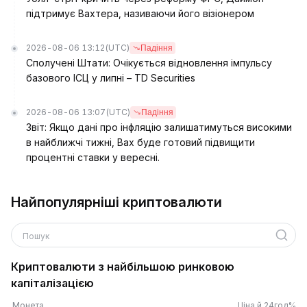
підтримує Вахтера, називаючи його візіонером
2026-08-06 13:12
(UTC)
Падіння
Сполучені Штати: Очікується відновлення імпульсу
базового ІСЦ у липні – TD Securities
2026-08-06 13:07
(UTC)
Падіння
Звіт: Якщо дані про інфляцію залишатимуться високими
в найближчі тижні, Вах буде готовий підвищити
процентні ставки у вересні.
Найпопулярніші криптовалюти
Пошук
Криптовалюти з найбільшою ринковою
капіталізацією
Монета
Ціна й 24год%