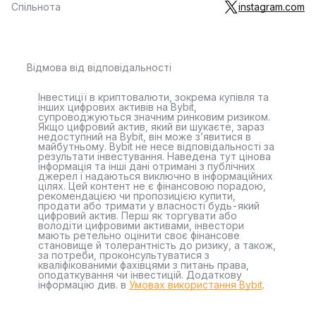
Спільнота
instagram.com
Відмова від відповідальності
Інвестиції в криптовалюти, зокрема купівля та
інших цифрових активів на Bybit,
супроводжуються значним ринковим ризиком.
Якщо цифровий актив, який ви шукаєте, зараз
недоступний на Bybit, він може з’явитися в
майбутньому. Bybit не несе відповідальності за
результати інвестування. Наведена тут цінова
інформація та інші дані отримані з публічних
джерел і надаються виключно в інформаційних
цілях. Цей контент не є фінансовою порадою,
рекомендацією чи пропозицією купити,
продати або тримати у власності будь-який
цифровий актив. Перш як торгувати або
володіти цифровими активами, інвестори
мають ретельно оцінити своє фінансове
становище й толерантність до ризику, а також,
за потреби, проконсультуватися з
кваліфікованими фахівцями з питань права,
оподаткування чи інвестицій. Додаткову
інформацію див. в
Умовах використання Bybit
.