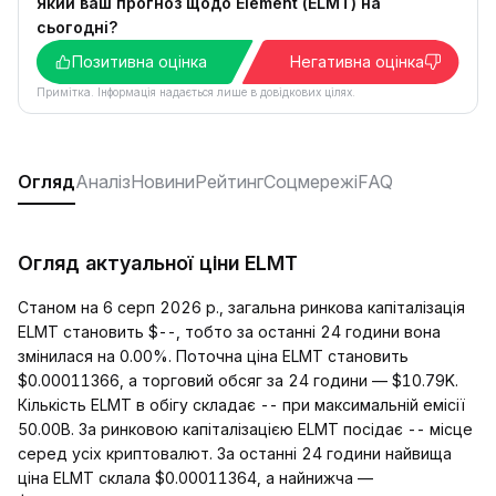
Який ваш прогноз щодо Element (ELMT) на
сьогодні?
Позитивна оцінка
Негативна оцінка
Примітка. Інформація надається лише в довідкових цілях.
Огляд
Аналіз
Новини
Рейтинг
Соцмережі
FAQ
Огляд актуальної ціни ELMT
Станом на 6 серп 2026 р., загальна ринкова капіталізація
ELMT становить $--, тобто за останні 24 години вона
змінилася на 0.00%. Поточна ціна ELMT становить
$0.00011366, а торговий обсяг за 24 години — $10.79K.
Кількість ELMT в обігу складає -- при максимальній емісії
50.00B. За ринковою капіталізацією ELMT посідає -- місце
серед усіх криптовалют. За останні 24 години найвища
ціна ELMT склала $0.00011364, а найнижча —