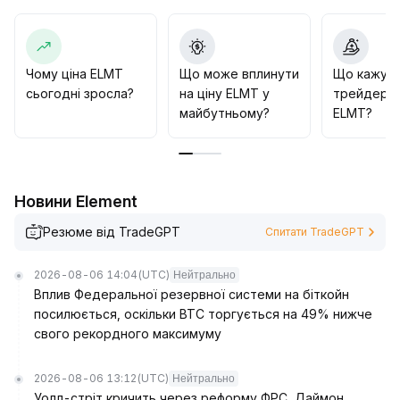
фіксувати збитки і закривати позицію
.
Рекомендується дотримуватися вичікувальної
стратегії і розглядати торгівельні операції лише за
наявності чіткого сигналу прориву, акцентуючи
Чому ціна ELMT
Що може вплинути
Що кажут
увагу на управлінні ризиками та позицією
.
сьогодні зросла?
на ціну ELMT у
трейдери 
майбутньому?
ELMT?
Новини Element
Резюме від TradeGPT
Спитати TradeGPT
2026-08-06 14:04
(UTC)
Нейтрально
Вплив Федеральної резервної системи на біткойн
посилюється, оскільки BTC торгується на 49% нижче
свого рекордного максимуму
2026-08-06 13:12
(UTC)
Нейтрально
Уолл-стріт кричить через реформу ФРС, Даймон