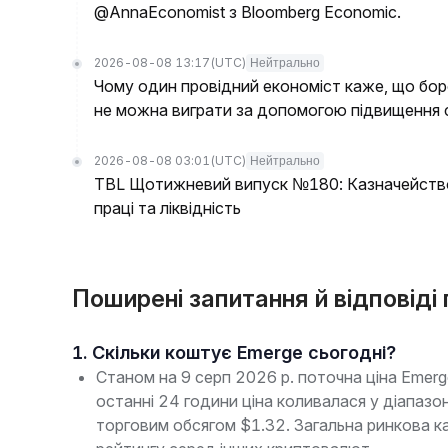
@AnnaEconomist з Bloomberg Economic.
2026-08-08 13:17
(UTC)
Нейтрально
Чому один провідний економіст каже, що бор
не можна виграти за допомогою підвищення 
2026-08-08 03:01
(UTC)
Нейтрально
TBL Щотижневий випуск №180: Казначейство
праці та ліквідність
Поширені запитання й відповід
1. Скільки коштує Emerge сьогодні?
Станом на 9 серп 2026 р. поточна ціна Eme
останні 24 години ціна коливалася у діапа
торговим обсягом $1.32. Загальна ринкова к