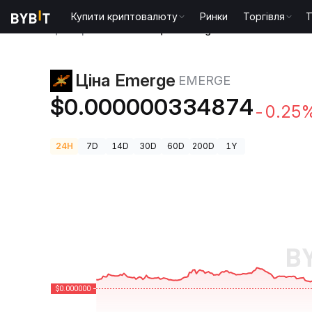
Купити криптовалюту
Ринки
Торгівля
T
Ціни криптовалют
Ціна Emerge EMERGE
Ціна Emerge
EMERGE
$0.000000334874
-0.25
24H
7D
14D
30D
60D
200D
1Y