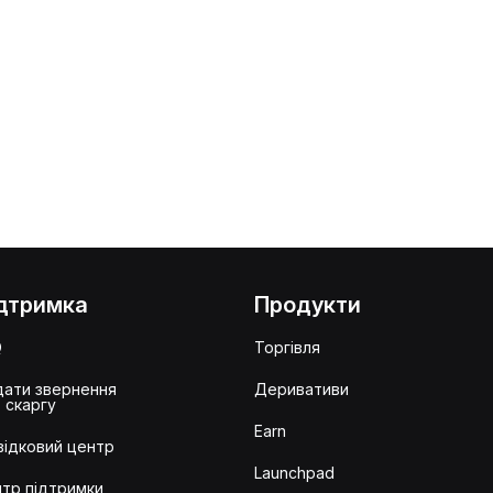
дтримка
Продукти
Q
Торгівля
ати звернення
Деривативи
 скаргу
Earn
ідковий центр
Launchpad
тр підтримки