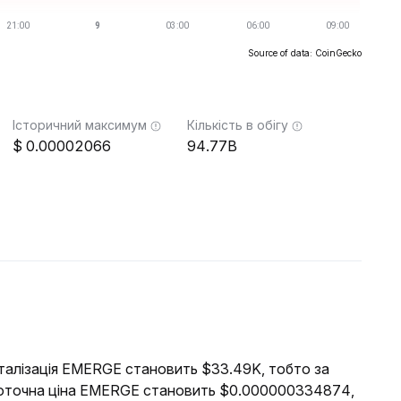
Source of data: CoinGecko
Історичний максимум
Кількість в обігу
0.00002066
94.77B
піталізація EMERGE становить $33.49K, тобто за
 Поточна ціна EMERGE становить $0.000000334874,