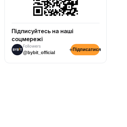
Підписуйтесь на наші
соцмережі
Followers
+
Підписатися
@bybit_official