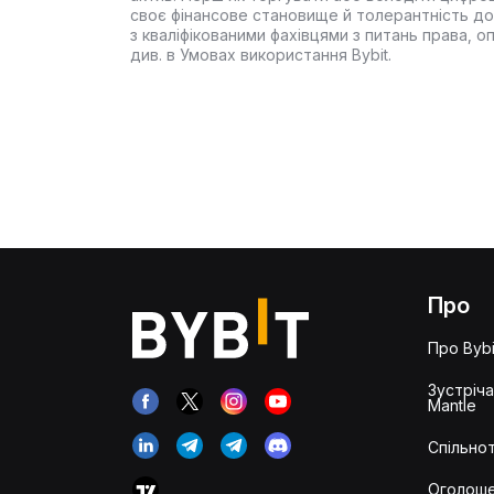
своє фінансове становище й толерантність до
з кваліфікованими фахівцями з питань права, 
див. в Умовах використання Bybit.
Про
Про Bybi
Зустріч
Mantle
Спільнот
Оголош