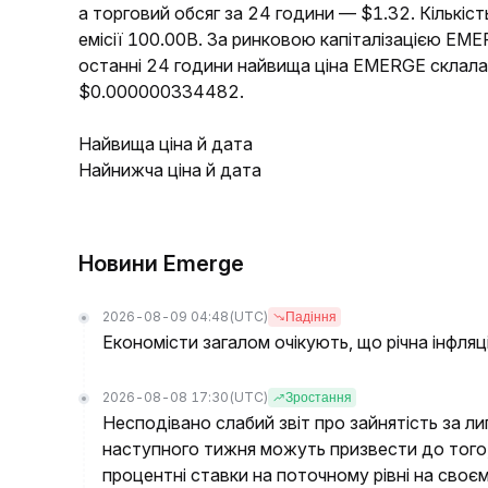
а торговий обсяг за 24 години — $1.32. Кількіс
емісії 100.00B. За ринковою капіталізацією EM
останні 24 години найвища ціна EMERGE склал
$0.000000334482.
Найвища ціна й дата
Найнижча ціна й дата
Новини Emerge
2026-08-09 04:48
(UTC)
Падіння
Економісти загалом очікують, що річна інфляц
2026-08-08 17:30
(UTC)
Зростання
Несподівано слабий звіт про зайнятість за л
наступного тижня можуть призвести до того
процентні ставки на поточному рівні на своє