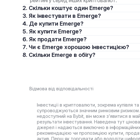
рейтингу серед інших криптовалют.
2. Скільки коштує один Emerge?
3. Як інвестувати в Emerge?
4. Де купити Emerge?
5. Як купити Emerge?
6. Як продати Emerge?
7. Чи є Emerge хорошою інвестицією?
8. Скільки Emerge в обігу?
Відмова від відповідальності
Інвестиції в криптовалюти, зокрема купівля та 
супроводжуються значним ринковим ризиком. 
недоступний на Bybit, він може з’явитися в ма
результати інвестування. Наведена тут цінова 
джерел і надаються виключно в інформаційних
рекомендацією чи пропозицією купити, прода
актив. Перш як торгувати або володіти цифро