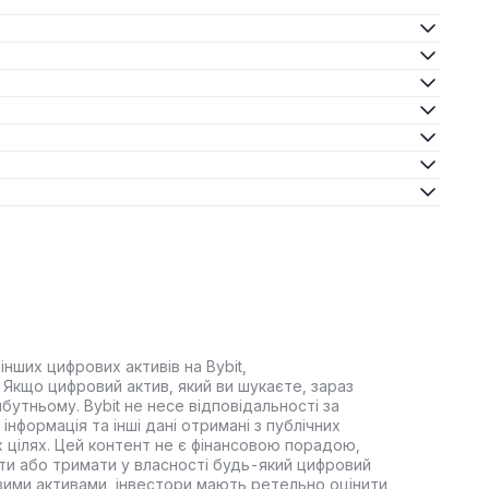
інших цифрових активів на Bybit,
Якщо цифровий актив, який ви шукаєте, зараз
йбутньому. Bybit не несе відповідальності за
інформація та інші дані отримані з публічних
 цілях. Цей контент не є фінансовою порадою,
ти або тримати у власності будь-який цифровий
вими активами, інвестори мають ретельно оцінити