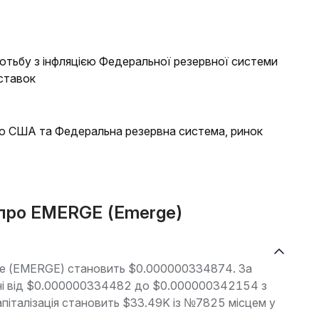
отьбу з інфляцією Федеральної резервної системи
ставок
 США та Федеральна резервна система, ринок
і про EMERGE (Emerge)
rge (EMERGE) становить $0.000000334874. За
зоні від $0.000000334482 до $0.000000342154 з
апіталізація становить $33.49K із №7825 місцем у