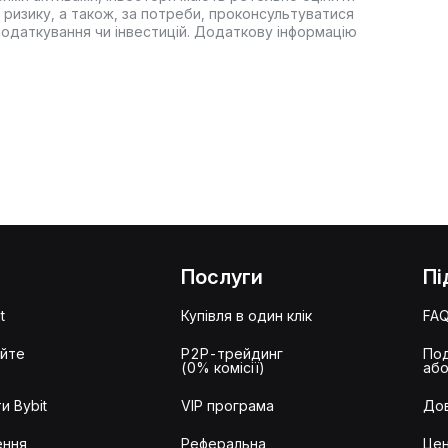
 ризику, а також, за потреби, проконсультуватися
оподаткування чи інвестицій. Додаткову інформацію
Послуги
Пі
t
Купівля в один клік
FA
айте
P2P-трейдинг
Под
(0% комісії)
або
и Bybit
VIP програма
Дов
ення
Реферальна
Цен