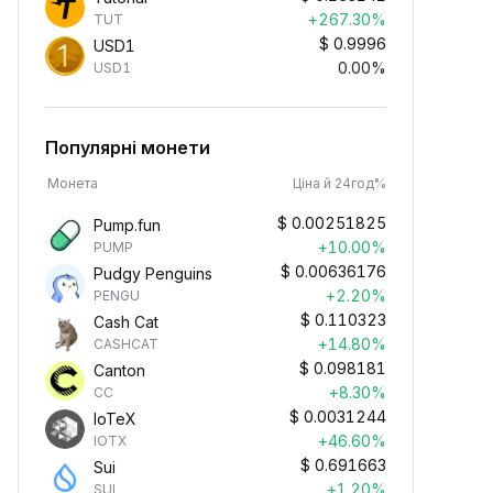
+267.30%
TUT
$
0.9996
USD1
0.00%
USD1
Популярні монети
Монета
Ціна й 24год%
$
0.00251825
Pump.fun
+10.00%
PUMP
$
0.00636176
Pudgy Penguins
+2.20%
PENGU
$
0.110323
Cash Cat
+14.80%
CASHCAT
$
0.098181
Canton
+8.30%
CC
$
0.0031244
IoTeX
+46.60%
IOTX
$
0.691663
Sui
+1.20%
SUI