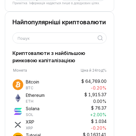
Примітка. Інформація надається лише в довідкових цілях.
Найпопулярніші криптовалюти
Пошук
Криптовалюти з найбільшою
ринковою капіталізацією
Монета
Ціна й 24год%
$
64,769.00
Bitcoin
-0.20%
BTC
$
1,915.37
Ethereum
0.00%
ETH
$
76.37
Solana
+2.00%
SOL
$
1.034
XRP
-0.20%
XRP
$
0.163141
Tutorial