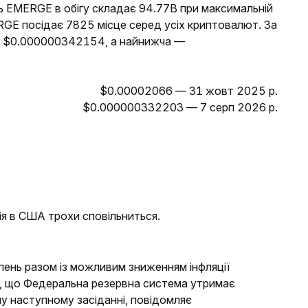
ть EMERGE в обігу складає 94.77B при максимальній
ERGE посідає 7825 місце серед усіх криптовалют. За
а $0.000000342154, а найнижча —
$0.00002066 — 31 жовт 2025 р.
$0.000000332203 — 7 серп 2026 р.
ія в США трохи сповільниться.
ипень разом із можливим зниженням інфляції
, що Федеральна резервна система утримає
му наступному засіданні, повідомляє