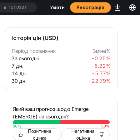
Реєстрація
Увійти
🔥
TUTUSDT
Історія цін (USD)
Період порівняння
Зміна%
За сьогодні
-0.25%
7 дн.
-5.22%
14 дн.
-5.77%
30 дн.
-22.79%
Який ваш прогноз щодо Emerge
(EMERGE) на сьогодні?
50
%
50
%
Позитивна
Негативна
оцінка
оцінка