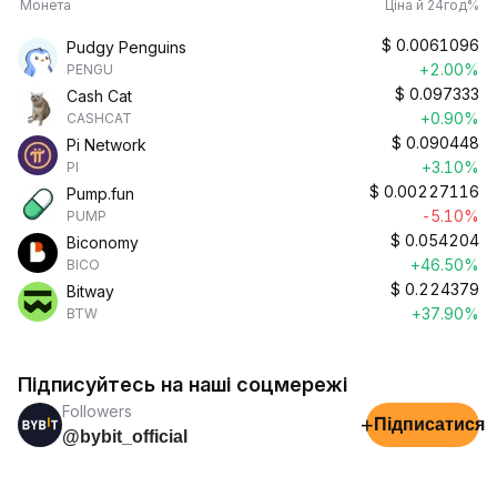
Монета
Ціна й 24год%
$
0.0061096
Pudgy Penguins
+2.00%
PENGU
$
0.097333
Cash Cat
+0.90%
CASHCAT
$
0.090448
Pi Network
+3.10%
PI
$
0.00227116
Pump.fun
-5.10%
PUMP
$
0.054204
Biconomy
+46.50%
BICO
$
0.224379
Bitway
+37.90%
BTW
Підписуйтесь на наші соцмережі
Followers
+
Підписатися
@bybit_official