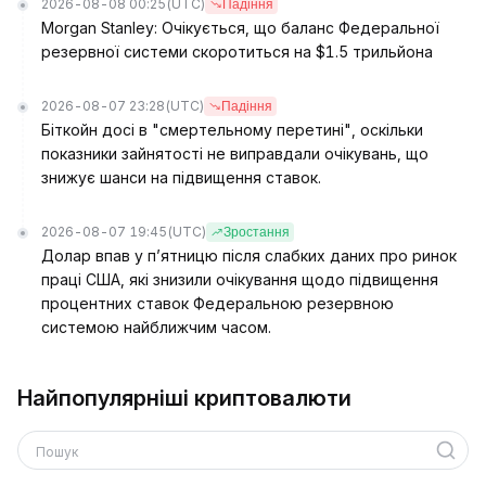
2026-08-08 00:25
(UTC)
Падіння
Morgan Stanley: Очікується, що баланс Федеральної
резервної системи скоротиться на $1.5 трильйона
2026-08-07 23:28
(UTC)
Падіння
Біткойн досі в "смертельному перетині", оскільки
показники зайнятості не виправдали очікувань, що
знижує шанси на підвищення ставок.
2026-08-07 19:45
(UTC)
Зростання
Долар впав у п’ятницю після слабких даних про ринок
праці США, які знизили очікування щодо підвищення
процентних ставок Федеральною резервною
системою найближчим часом.
Найпопулярніші криптовалюти
Пошук