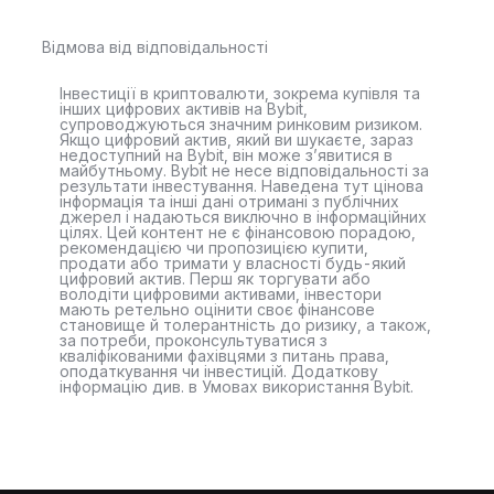
Відмова від відповідальності
Інвестиції в криптовалюти, зокрема купівля та
інших цифрових активів на Bybit,
супроводжуються значним ринковим ризиком.
Якщо цифровий актив, який ви шукаєте, зараз
недоступний на Bybit, він може з’явитися в
майбутньому. Bybit не несе відповідальності за
результати інвестування. Наведена тут цінова
інформація та інші дані отримані з публічних
джерел і надаються виключно в інформаційних
цілях. Цей контент не є фінансовою порадою,
рекомендацією чи пропозицією купити,
продати або тримати у власності будь-який
цифровий актив. Перш як торгувати або
володіти цифровими активами, інвестори
мають ретельно оцінити своє фінансове
становище й толерантність до ризику, а також,
за потреби, проконсультуватися з
кваліфікованими фахівцями з питань права,
оподаткування чи інвестицій. Додаткову
інформацію див. в Умовах використання Bybit.