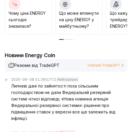
галузі зменшують суперечки щодо
енергоспоживання, створюючи основу для
Чому ціна ENERGY
Що може вплинути
Що кажут
легалізації токена та визнання його внутрішньої
сьогодні
на ціну ENERGY у
трейдери 
цінності
.
знизилася?
майбутньому?
ENERGY?
Технічний аналіз показує, що фаза формування дна
зберігається, рекомендуємо ретельно слідкувати
за ознаками прориву з супроводом зростання
обсягів
.
Новини Energy Coin
У разі успішного прориву верхньої межі діапазону з
підвищенням обсягів торгів можливе нарощування
Резюме від TradeGPT
Спитати TradeGPT
позицій; для управління ризиками пропонуємо
використовувати нижню межу 4
.
2026-08-08 01:39
(UTC)
Нейтрально
60 як орієнтир для стоп-лосу
.
Липневі дані по зайнятості поза сільським
господарством не дали Федеральній резервній
системі чіткої відповіді; «Нова новинна агенція
Федеральної резервної системи»: рішення про
підвищення ставок у вересні все ще залежить від
інфляції.