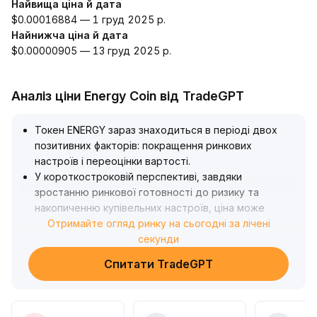
Найвища ціна й дата
$0.00016884 — 1 груд 2025 р.
Найнижча ціна й дата
$0.00000905 — 13 груд 2025 р.
Аналіз ціни Energy Coin від TradeGPT
Токен ENERGY зараз знаходиться в періоді двох
позитивних факторів: покращення ринкових
настроїв і переоцінки вартості
.
У короткостроковій перспективі, завдяки
зростанню ринкової готовності до ризику та
накопиченню купівельних настроїв, ціна може
спробувати прорвати ключовий рівень опору
Отримайте огляд ринку на сьогодні за лічені
(рекомендуємо звернути увагу на успішний прорив
секунди
у діапазоні 5
.
Спитати TradeGPT
20-5
.
60)
.
У середньостроковій та довгостроковій
перспективі, позитивні дослідження щодо ESG в