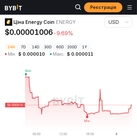
Реєстрація
Ціни криптовалют
Ціна Energy Coin ENERGY
Ціна Energy Coin
ENERGY
USD
$0.00001006
-9.69%
24H
7D
14D
30D
60D
200D
1Y
Мін.
$
0.000010
Макс.
$
0.000011