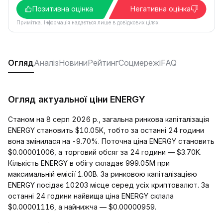
Позитивна оцінка
Негативна оцінка
Примітка. Інформація надається лише в довідкових цілях.
Огляд
Аналіз
Новини
Рейтинг
Соцмережі
FAQ
Огляд актуальної ціни ENERGY
Станом на 8 серп 2026 р., загальна ринкова капіталізація
ENERGY становить $10.05K, тобто за останні 24 години
вона змінилася на -9.70%. Поточна ціна ENERGY становить
$0.00001006, а торговий обсяг за 24 години — $3.70K.
Кількість ENERGY в обігу складає 999.05M при
максимальній емісії 1.00B. За ринковою капіталізацією
ENERGY посідає 10203 місце серед усіх криптовалют. За
останні 24 години найвища ціна ENERGY склала
$0.00001116, а найнижча — $0.00000959.