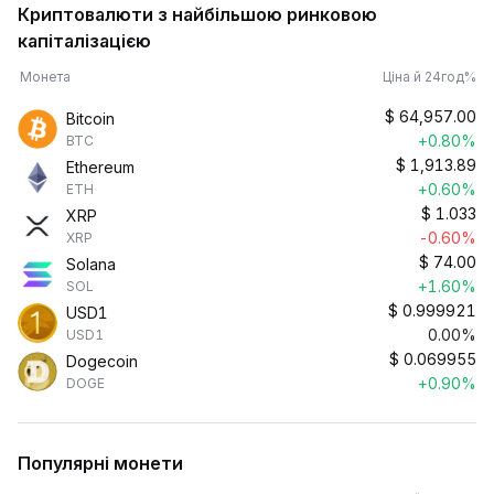
Криптовалюти з найбільшою ринковою
капіталізацією
Монета
Ціна й 24год%
$
64,957.00
Bitcoin
+0.80%
BTC
$
1,913.89
Ethereum
+0.60%
ETH
$
1.033
XRP
-0.60%
XRP
$
74.00
Solana
+1.60%
SOL
$
0.999921
USD1
0.00%
USD1
$
0.069955
Dogecoin
+0.90%
DOGE
Популярні монети