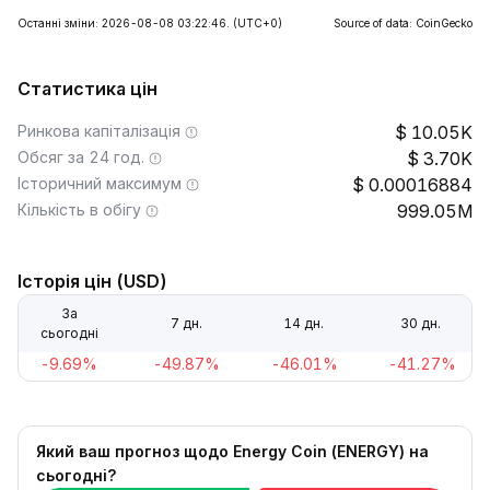
Останні зміни: 2026-08-08 03:22:46.
(UTC+0)
Source of data: CoinGecko
Статистика цін
Ринкова капіталізація
10.05K
Обсяг за 24 год.
3.70K
Історичний максимум
0.00016884
Кількість в обігу
999.05M
Історія цін (USD)
За
7 дн.
14 дн.
30 дн.
сьогодні
-9.69%
-49.87%
-46.01%
-41.27%
Який ваш прогноз щодо Energy Coin (ENERGY) на
сьогодні?