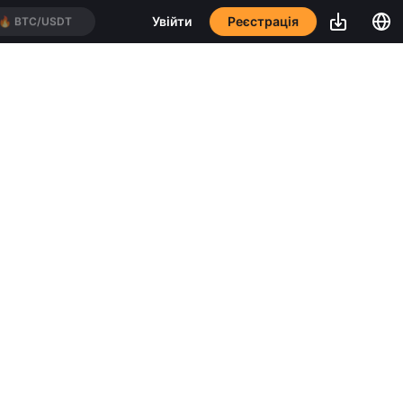
Реєстрація
Увійти
🔥
BTC/USDT