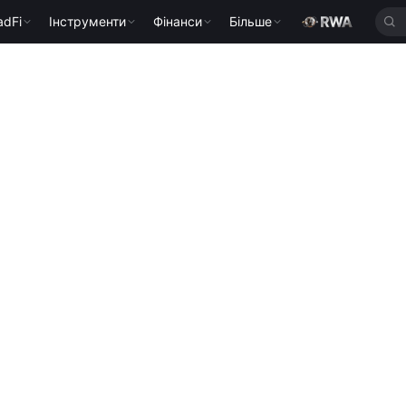
adFi
Інструменти
Фінанси
Більше