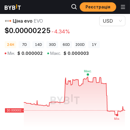
Реєстрація
Ціни криптовалют
Ціна evo EVO
Ціна evo
EVO
USD
$0.00000225
-4.34%
24H
7D
14D
30D
60D
200D
1Y
Мін.
$
0.000002
Макс.
$
0.000003