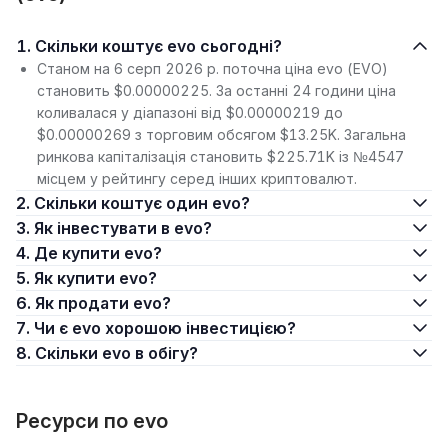
1. Скільки коштує evo сьогодні?
Станом на 6 серп 2026 р. поточна ціна evo (EVO)
становить $0.00000225. За останні 24 години ціна
коливалася у діапазоні від $0.00000219 до
$0.00000269 з торговим обсягом $13.25K. Загальна
ринкова капіталізація становить $225.71K із №4547
місцем у рейтингу серед інших криптовалют.
2. Скільки коштує один evo?
3. Як інвестувати в evo?
4. Де купити evo?
5. Як купити evo?
6. Як продати evo?
7. Чи є evo хорошою інвестицією?
8. Скільки evo в обігу?
Ресурси по evo