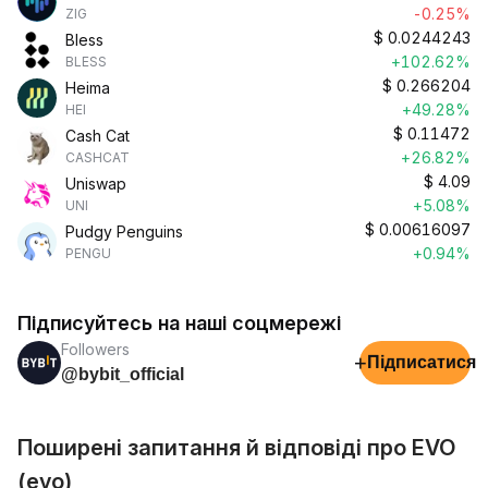
-0.25%
ZIG
$
0.0244243
Bless
+102.62%
BLESS
$
0.266204
Heima
+49.28%
HEI
$
0.11472
Cash Cat
+26.82%
CASHCAT
$
4.09
Uniswap
+5.08%
UNI
$
0.00616097
Pudgy Penguins
+0.94%
PENGU
Підписуйтесь на наші соцмережі
Followers
+
Підписатися
@bybit_official
Поширені запитання й відповіді про EVO
(evo)