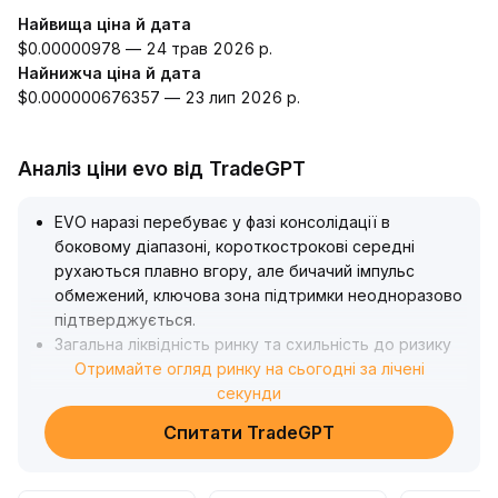
Найвища ціна й дата
$0.00000978 — 24 трав 2026 р.
Найнижча ціна й дата
$0.000000676357 — 23 лип 2026 р.
Аналіз ціни evo від TradeGPT
EVO наразі перебуває у фазі консолідації в
боковому діапазоні, короткострокові середні
рухаються плавно вгору, але бичачий імпульс
обмежений, ключова зона підтримки неодноразово
підтверджується
.
Загальна ліквідність ринку та схильність до ризику
дещо зросли, хоча взаємодія обсягів і ціни, а також
Отримайте огляд ринку на сьогодні за лічені
ентузіазм учасників все ще на початковій стадії
секунди
.
Рекомендації до стратегії: використовувати нижню
Спитати TradeGPT
межу діапазону як ефективний стоп-лосс,
здійснювати поетапний вхід, збільшувати позицію
при прориві з підтвердженням обсягів; у випадку