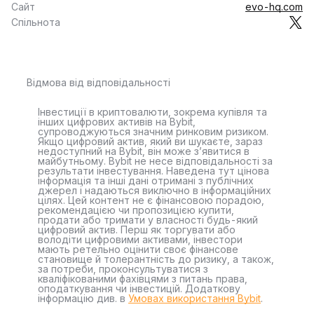
Сайт
evo-hq.com
Спільнота
Відмова від відповідальності
Інвестиції в криптовалюти, зокрема купівля та
інших цифрових активів на Bybit,
супроводжуються значним ринковим ризиком.
Якщо цифровий актив, який ви шукаєте, зараз
недоступний на Bybit, він може з’явитися в
майбутньому. Bybit не несе відповідальності за
результати інвестування. Наведена тут цінова
інформація та інші дані отримані з публічних
джерел і надаються виключно в інформаційних
цілях. Цей контент не є фінансовою порадою,
рекомендацією чи пропозицією купити,
продати або тримати у власності будь-який
цифровий актив. Перш як торгувати або
володіти цифровими активами, інвестори
мають ретельно оцінити своє фінансове
становище й толерантність до ризику, а також,
за потреби, проконсультуватися з
кваліфікованими фахівцями з питань права,
оподаткування чи інвестицій. Додаткову
інформацію див. в
Умовах використання Bybit
.