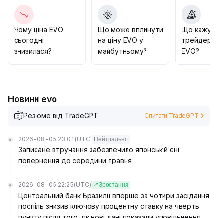
пробиття підтримки — суворо виконувати стоп-
лосс і жорстко контролювати ризик втрати
.
Загальна стратегія повинна залишатися обережно-
Чому ціна EVO
Що може вплинути
Що кажут
оптимістичною та дисциплінованою
.
сьогодні
на ціну EVO у
трейдери 
знизилася?
майбутньому?
EVO?
Новини evo
Резюме від TradeGPT
Спитати TradeGPT
2026-08-05 23:01
(UTC)
Нейтрально
Записане втручання забезпечило японській єні
повернення до середини травня
2026-08-05 22:25
(UTC)
Зростання
Центральний банк Бразилії вперше за чотири засідання
поспіль знизив ключову процентну ставку на чверть
пункту після того, як нові дані показали уповільнення