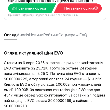
Який ваш прогноз щодо evo (EVO) на сьогодні?
Позитивна оцінка
Негативна оцінка
Примітка. Інформація надається лише в довідкових цілях.
Огляд
Аналіз
Новини
Рейтинг
Соцмережі
FAQ
Огляд актуальної ціни EVO
Станом на 6 серп 2026 р., загальна ринкова капіталізація
EVO становить $225.71K, тобто за останні 24 години
вона змінилася на -4.25%. Поточна ціна EVO становить
$0.00000225, а торговий обсяг за 24 години — $13.25K.
Кількість EVO в обігу складає 100.00B при максимальній
емісії 100.00B. За ринковою капіталізацією EVO посідає
4547 місце серед усіх криптовалют. За останні 24 години
найвища ціна EVO склала $0.00000269, а найнижча —
$0.00000219.