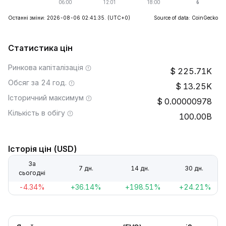
Останні зміни: 2026-08-06 02:41:35.
(UTC+0)
Source of data: CoinGecko
Статистика цін
Ринкова капіталізація
225.71K
Обсяг за 24 год.
13.25K
Історичний максимум
0.00000978
Кількість в обігу
100.00B
Історія цін (USD)
За
7 дн.
14 дн.
30 дн.
сьогодні
-4.34%
+36.14%
+198.51%
+24.21%