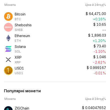
Монета
Ціна й 24год%
$
64,471.00
Bitcoin
+0.16%
BTC
$
10.65
Sheboshis
--
SHEB
$
1,896.03
Ethereum
+1.20%
ETH
$
73.40
Solana
-1.10%
SOL
$
1.046
XRP
-2.62%
XRP
$
0.999167
USD1
-0.01%
USD1
Популярні монети
Монета
Ціна й 24год%
$
0.04047652
ZIGChain