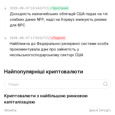
2026-08-07 19:24
(UTC)
Зростання
Доходність казначейських облігацій США падає на тлі
слабких даних NFP, надії на Хормуз знижують ризики
для ФРС
2026-08-07 17:50
(UTC)
Падіння
Найближча до Федеральної резервної системи особа
прокоментувала дані про зайнятість у
несільськогосподарському секторі США
Найпопулярніші криптовалюти
Пошук
Криптовалюти з найбільшою ринковою
капіталізацією
Монета
Ціна й 24год%