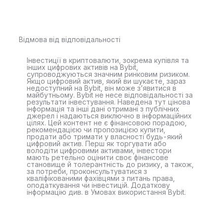
Відмова від відповідальності
Інвестиції в криптовалюти, зокрема купівля та
інших цифрових активів на Bybit,
супроводжуються значним ринковим ризиком.
Якщо цифровий актив, який ви шукаєте, зараз
недоступний на Bybit, він може з’явитися в
майбутньому. Bybit не несе відповідальності за
результати інвестування. Наведена тут цінова
інформація та інші дані отримані з публічних
джерел і надаються виключно в інформаційних
цілях. Цей контент не є фінансовою порадою,
рекомендацією чи пропозицією купити,
продати або тримати у власності будь-який
цифровий актив. Перш як торгувати або
володіти цифровими активами, інвестори
мають ретельно оцінити своє фінансове
становище й толерантність до ризику, а також,
за потреби, проконсультуватися з
кваліфікованими фахівцями з питань права,
оподаткування чи інвестицій. Додаткову
інформацію див. в Умовах використання Bybit.