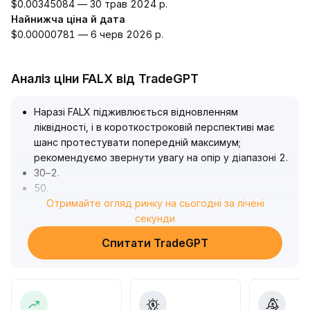
$0.00345084 — 30 трав 2024 р.
Найнижча ціна й дата
$0.00000781 — 6 черв 2026 р.
Аналіз ціни FALX від TradeGPT
Наразі FALX підживлюється відновленням
ліквідності, і в короткостроковій перспективі має
шанс протестувати попередній максимум;
рекомендуємо звернути увагу на опір у діапазоні 2
.
30–2
.
50
.
Однак слід бути пильними, оскільки обсяги торгів не
Отримайте огляд ринку на сьогодні за лічені
зросли синхронно, а макроекономічна ситуація з
секунди
коштами ще не покращилася — це несе ризик
Спитати TradeGPT
середньострокового відкату
.
Якщо у майбутньому приплив капіталу та дані на
блокчейні продовжать покращуватися, можна
поступово нарощувати позиції; інакше – суворо
контролювати ризики відкату
.