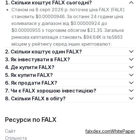
1. Скільки коштує FALX сьогодні?
Станом на 8 серп 2026 р. поточна ціна FALX (FALX)
становить $0.00000946. За останні 24 години ціна
коливалася у діапазоні від $0.00000924 до
$0.00000955 з торговим обсягом $21.35. Загальна
ринкова капіталізація становить $94.64K із №5863
місцем у рейтингу серед інших криптовалют.
2. Скільки коштує один FALX?
3. Як інвестувати в FALX?
4. Де купити FALX?
5. Як купити FALX?
6. Як продати FALX?
7. Чи є FALX хорошою інвестицією?
8. Скільки FALX в обігу?
Ресурси по FALX
Сайт
falxdex.com
WhitePaper
Спільнота