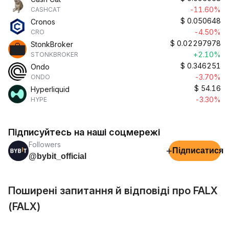
-11.60%
CASHCAT
$
0.050648
Cronos
-4.50%
CRO
$
0.02297978
StonkBroker
+2.10%
STONKBROKER
$
0.346251
Ondo
-3.70%
ONDO
$
54.16
Hyperliquid
-3.30%
HYPE
Підписуйтесь на наші соцмережі
Followers
+
Підписатися
@bybit_official
Поширені запитання й відповіді про FALX
(FALX)