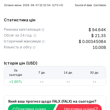
Останні зміни: 2026-08-07 22:53:54.
(UTC+0)
Source of data: CoinGecko
Статистика цін
Ринкова капіталізація
94.64K
Обсяг за 24 год.
21.35
Історичний максимум
0.00345084
Кількість в обігу
10.00B
Історія цін (USD)
За
7 дн.
14 дн.
30 дн.
сьогодні
+1.90%
--
--
--
Який ваш прогноз щодо FALX (FALX) на сьогодні?
Позитивна оцінка
Негативна оцінка