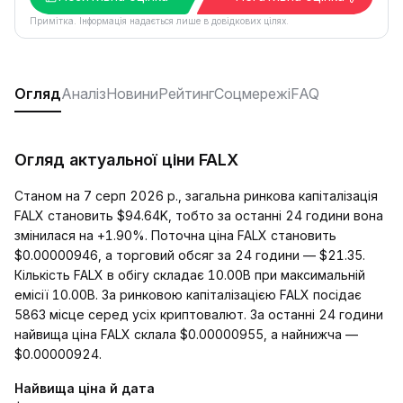
Примітка. Інформація надається лише в довідкових цілях.
Огляд
Аналіз
Новини
Рейтинг
Соцмережі
FAQ
Огляд актуальної ціни FALX
Станом на 7 серп 2026 р., загальна ринкова капіталізація
FALX становить $94.64K, тобто за останні 24 години вона
змінилася на +1.90%. Поточна ціна FALX становить
$0.00000946, а торговий обсяг за 24 години — $21.35.
Кількість FALX в обігу складає 10.00B при максимальній
емісії 10.00B. За ринковою капіталізацією FALX посідає
5863 місце серед усіх криптовалют. За останні 24 години
найвища ціна FALX склала $0.00000955, а найнижча —
$0.00000924.
Найвища ціна й дата