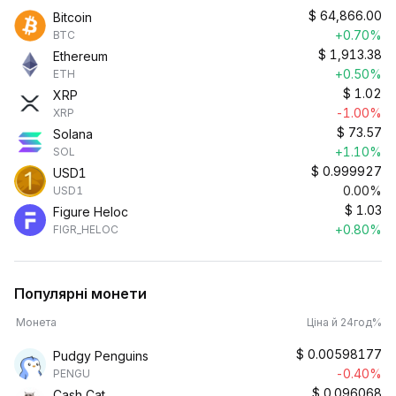
$
64,866.00
Bitcoin
+0.70%
BTC
$
1,913.38
Ethereum
+0.50%
ETH
$
1.02
XRP
-1.00%
XRP
$
73.57
Solana
+1.10%
SOL
$
0.999927
USD1
0.00%
USD1
$
1.03
Figure Heloc
+0.80%
FIGR_HELOC
Популярні монети
Монета
Ціна й 24год%
$
0.00598177
Pudgy Penguins
-0.40%
PENGU
$
0.096068
Cash Cat