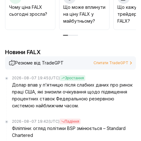
У довгостроковій стратегії радимо поступово
Чому ціна FALX
Що може вплинути
Що кажут
формувати портфель навколо розширення FALX у
сьогодні зросла?
на ціну FALX у
трейдери 
сфері ринків прогнозів і міжринкових активів,
майбутньому?
FALX?
фокусуючись на зростанні екосистеми та попиту на
стейкинг, що відкриває потенціал для підвищення
оцінки
.
Новини FALX
Резюме від TradeGPT
Спитати TradeGPT
2026-08-07 19:45
(UTC)
Зростання
Долар впав у п’ятницю після слабких даних про ринок
праці США, які знизили очікування щодо підвищення
процентних ставок Федеральною резервною
системою найближчим часом.
2026-08-07 19:42
(UTC)
Падіння
Філіппіни: огляд політики BSP змінюється – Standard
Chartered