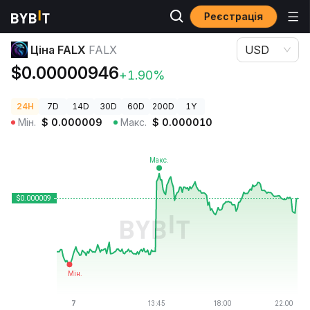
Реєстрація
Ціни криптовалют
Ціна FALX FALX
Ціна FALX
FALX
USD
$0.00000946
+1.90%
24H
7D
14D
30D
60D
200D
1Y
Мін.
$
0.000009
Макс.
$
0.000010