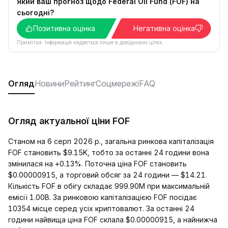
Який ваш прогноз щодо Federal Oil Fund (FOF) на
сьогодні?
Позитивна оцінка
Негативна оцінка
Примітка. Інформація надається лише в довідкових цілях.
Огляд
Новини
Рейтинг
Соцмережі
FAQ
Огляд актуальної ціни FOF
Станом на 6 серп 2026 р., загальна ринкова капіталізація
FOF становить $9.15K, тобто за останні 24 години вона
змінилася на +0.13%. Поточна ціна FOF становить
$0.00000915, а торговий обсяг за 24 години — $14.21.
Кількість FOF в обігу складає 999.90M при максимальній
емісії 1.00B. За ринковою капіталізацією FOF посідає
10354 місце серед усіх криптовалют. За останні 24
години найвища ціна FOF склала $0.00000915, а найнижча