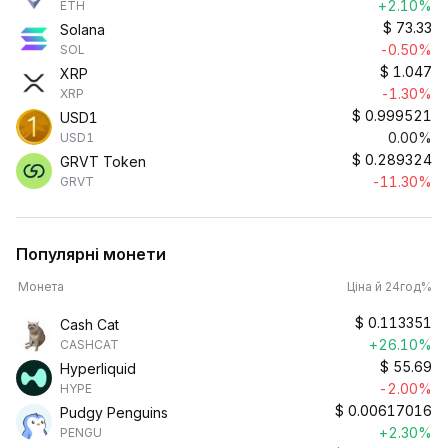
+2.10%
ETH
$
73.33
Solana
-0.50%
SOL
$
1.047
XRP
-1.30%
XRP
$
0.999521
USD1
0.00%
USD1
$
0.289324
GRVT Token
-11.30%
GRVT
Популярні монети
Монета
Ціна й 24год%
$
0.113351
Cash Cat
+26.10%
CASHCAT
$
55.69
Hyperliquid
-2.00%
HYPE
$
0.00617016
Pudgy Penguins
+2.30%
PENGU