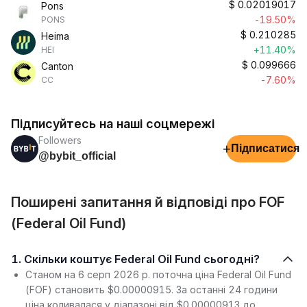
$
0.02019017
Pons
-19.50%
PONS
$
0.210285
Heima
+11.40%
HEI
$
0.099666
Canton
-7.60%
CC
Підписуйтесь на наші соцмережі
Followers
+
Підписатися
@bybit_official
Поширені запитання й відповіді про FOF
(Federal Oil Fund)
1. Скільки коштує Federal Oil Fund сьогодні?
Станом на 6 серп 2026 р. поточна ціна Federal Oil Fund
(FOF) становить $0.00000915. За останні 24 години
ціна коливалася у діапазоні від $0.00000913 до