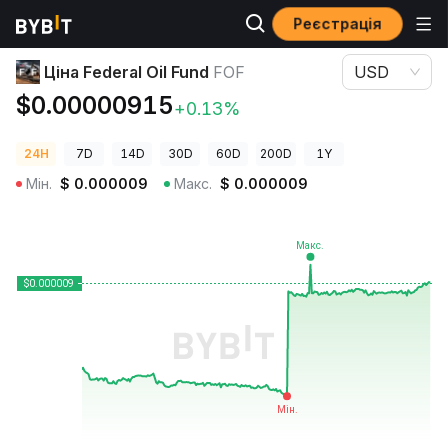
Реєстрація
Ціни криптовалют
Ціна Federal Oil Fund FOF
Ціна Federal Oil Fund
FOF
USD
$0.00000915
+0.13%
24H
7D
14D
30D
60D
200D
1Y
Мін.
$
0.000009
Макс.
$
0.000009