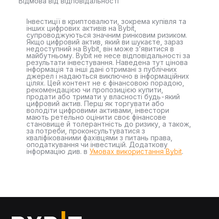
Відмова від відповідальності
Інвестиції в криптовалюти, зокрема купівля та
інших цифрових активів на Bybit,
супроводжуються значним ринковим ризиком.
Якщо цифровий актив, який ви шукаєте, зараз
недоступний на Bybit, він може з’явитися в
майбутньому. Bybit не несе відповідальності за
результати інвестування. Наведена тут цінова
інформація та інші дані отримані з публічних
джерел і надаються виключно в інформаційних
цілях. Цей контент не є фінансовою порадою,
рекомендацією чи пропозицією купити,
продати або тримати у власності будь-який
цифровий актив. Перш як торгувати або
володіти цифровими активами, інвестори
мають ретельно оцінити своє фінансове
становище й толерантність до ризику, а також,
за потреби, проконсультуватися з
кваліфікованими фахівцями з питань права,
оподаткування чи інвестицій. Додаткову
інформацію див. в
Умовах використання Bybit
.