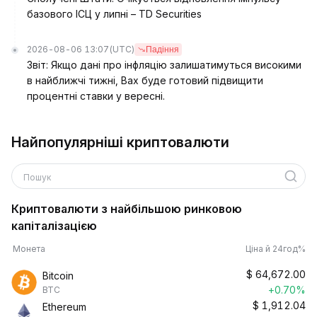
базового ІСЦ у липні – TD Securities
2026-08-06 13:07
(UTC)
Падіння
Звіт: Якщо дані про інфляцію залишатимуться високими
в найближчі тижні, Вах буде готовий підвищити
процентні ставки у вересні.
Найпопулярніші криптовалюти
Пошук
Криптовалюти з найбільшою ринковою
капіталізацією
Монета
Ціна й 24год%
$
64,672.00
Bitcoin
+0.70%
BTC
$
1,912.04
Ethereum