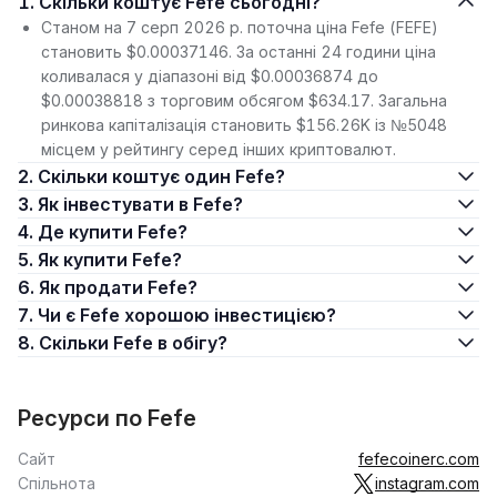
1. Скільки коштує Fefe сьогодні?
Станом на 7 серп 2026 р. поточна ціна Fefe (FEFE)
становить $0.00037146. За останні 24 години ціна
коливалася у діапазоні від $0.00036874 до
$0.00038818 з торговим обсягом $634.17. Загальна
ринкова капіталізація становить $156.26K із №5048
місцем у рейтингу серед інших криптовалют.
2. Скільки коштує один Fefe?
3. Як інвестувати в Fefe?
4. Де купити Fefe?
5. Як купити Fefe?
6. Як продати Fefe?
7. Чи є Fefe хорошою інвестицією?
8. Скільки Fefe в обігу?
Ресурси по Fefe
Сайт
fefecoinerc.com
Спільнота
instagram.com