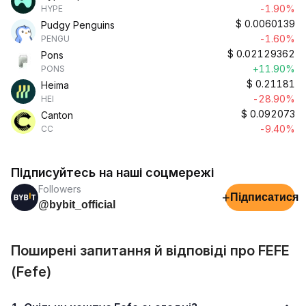
-1.90%
HYPE
$
0.0060139
Pudgy Penguins
-1.60%
PENGU
$
0.02129362
Pons
+11.90%
PONS
$
0.21181
Heima
-28.90%
HEI
$
0.092073
Canton
-9.40%
CC
Підписуйтесь на наші соцмережі
Followers
+
Підписатися
@bybit_official
Поширені запитання й відповіді про FEFE
(Fefe)