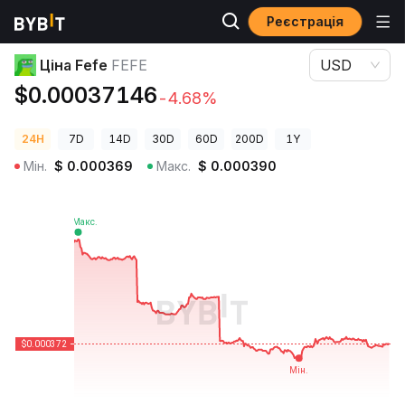
Реєстрація
Ціни криптовалют
Ціна Fefe FEFE
Ціна Fefe
FEFE
USD
$0.00037146
-4.68%
24H
7D
14D
30D
60D
200D
1Y
Мін.
$
0.000369
Макс.
$
0.000390