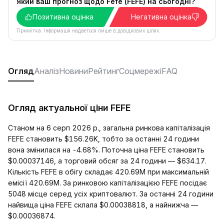
Який ваш прогноз щодо Fefe (FEFE) на сьогодні?
Позитивна оцінка
Негативна оцінка
Примітка. Інформація надається лише в довідкових цілях.
Огляд
Аналіз
Новини
Рейтинг
Соцмережі
FAQ
Огляд актуальної ціни FEFE
Станом на 6 серп 2026 р., загальна ринкова капіталізація
FEFE становить $156.26K, тобто за останні 24 години
вона змінилася на -4.68%. Поточна ціна FEFE становить
$0.00037146, а торговий обсяг за 24 години — $634.17.
Кількість FEFE в обігу складає 420.69M при максимальній
емісії 420.69M. За ринковою капіталізацією FEFE посідає
5048 місце серед усіх криптовалют. За останні 24 години
найвища ціна FEFE склала $0.00038818, а найнижча —
$0.00036874.