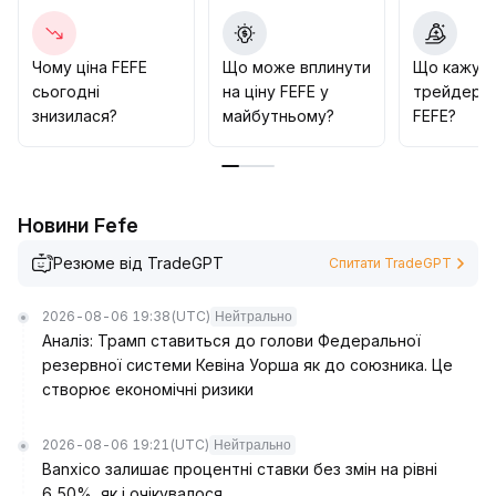
ризику бічної волатильності, стратегія має бути з
невеликим позиціонуванням і динамічним стоп-
лоссом
.
Чому ціна FEFE
Що може вплинути
Що кажут
сьогодні
на ціну FEFE у
трейдери 
знизилася?
майбутньому?
FEFE?
Новини Fefe
Резюме від TradeGPT
Спитати TradeGPT
2026-08-06 19:38
(UTC)
Нейтрально
Аналіз: Трамп ставиться до голови Федеральної
резервної системи Кевіна Уорша як до союзника. Це
створює економічні ризики
2026-08-06 19:21
(UTC)
Нейтрально
Banxico залишає процентні ставки без змін на рівні
6,50%, як і очікувалося