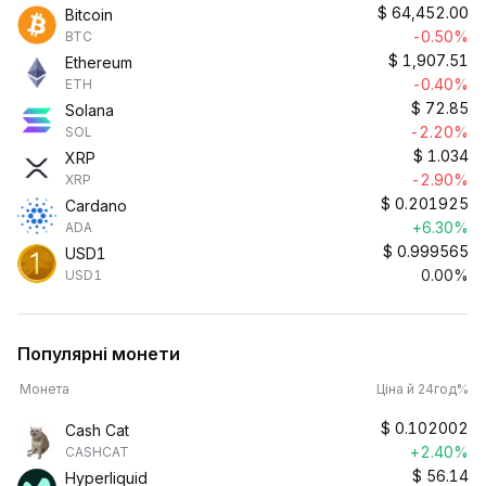
$
64,452.00
Bitcoin
-0.50%
BTC
$
1,907.51
Ethereum
-0.40%
ETH
$
72.85
Solana
-2.20%
SOL
$
1.034
XRP
-2.90%
XRP
$
0.201925
Cardano
+6.30%
ADA
$
0.999565
USD1
0.00%
USD1
Популярні монети
Монета
Ціна й 24год%
$
0.102002
Cash Cat
+2.40%
CASHCAT
$
56.14
Hyperliquid