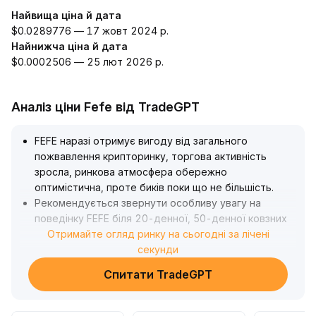
Найвища ціна й дата
$0.0289776 — 17 жовт 2024 р.
Найнижча ціна й дата
$0.0002506 — 25 лют 2026 р.
Аналіз ціни Fefe від TradeGPT
FEFE наразі отримує вигоду від загального
пожвавлення крипторинку, торгова активність
зросла, ринкова атмосфера обережно
оптимістична, проте биків поки що не більшість
.
Рекомендується звернути особливу увагу на
поведінку FEFE біля 20-денної, 50-денної ковзних
середніх і локальних максимумів (орієнтир – верхня
Отримайте огляд ринку на сьогодні за лічені
межа діапазону): якщо вдасться пробити ці рівні на
секунди
суттєвому об'ємі, короткострокова бичача
Спитати TradeGPT
структура може сформуватись, а ціна —
протестувати попередній максимум; якщо пробій не
відбудеться, варто остерігатись відкату капіталу і