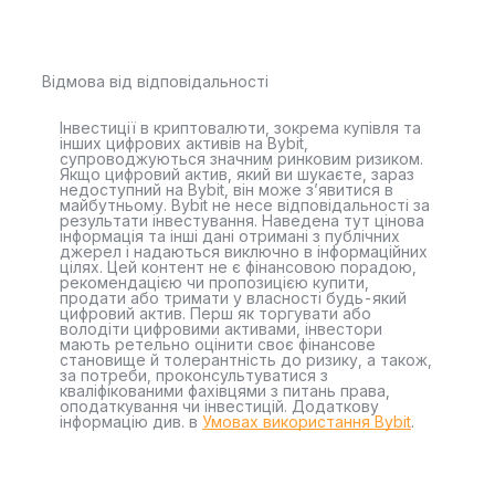
Відмова від відповідальності
Інвестиції в криптовалюти, зокрема купівля та
інших цифрових активів на Bybit,
супроводжуються значним ринковим ризиком.
Якщо цифровий актив, який ви шукаєте, зараз
недоступний на Bybit, він може з’явитися в
майбутньому. Bybit не несе відповідальності за
результати інвестування. Наведена тут цінова
інформація та інші дані отримані з публічних
джерел і надаються виключно в інформаційних
цілях. Цей контент не є фінансовою порадою,
рекомендацією чи пропозицією купити,
продати або тримати у власності будь-який
цифровий актив. Перш як торгувати або
володіти цифровими активами, інвестори
мають ретельно оцінити своє фінансове
становище й толерантність до ризику, а також,
за потреби, проконсультуватися з
кваліфікованими фахівцями з питань права,
оподаткування чи інвестицій. Додаткову
інформацію див. в
Умовах використання Bybit
.