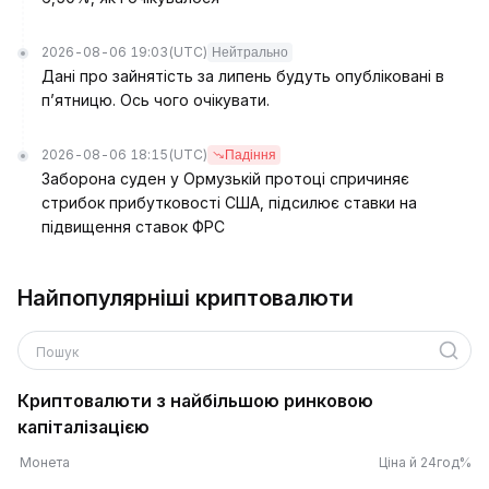
2026-08-06 19:03
(UTC)
Нейтрально
Дані про зайнятість за липень будуть опубліковані в
п’ятницю. Ось чого очікувати.
2026-08-06 18:15
(UTC)
Падіння
Заборона суден у Ормузькій протоці спричиняє
стрибок прибутковості США, підсилює ставки на
підвищення ставок ФРС
Найпопулярніші криптовалюти
Пошук
Криптовалюти з найбільшою ринковою
капіталізацією
Монета
Ціна й 24год%