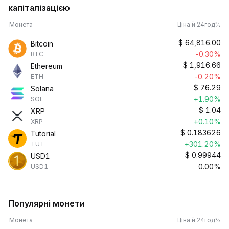
капіталізацією
Монета
Ціна й 24год%
$
64,816.00
Bitcoin
-0.30%
BTC
$
1,916.66
Ethereum
-0.20%
ETH
$
76.29
Solana
+1.90%
SOL
$
1.04
XRP
+0.10%
XRP
$
0.183626
Tutorial
+301.20%
TUT
$
0.99944
USD1
0.00%
USD1
Популярні монети
Монета
Ціна й 24год%