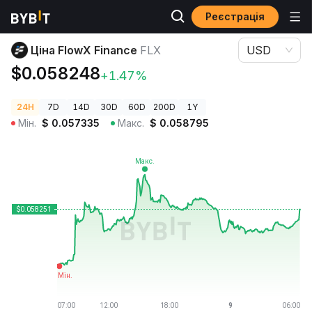
Реєстрація
Ціни криптовалют
Ціна FlowX Finance FLX
Ціна FlowX Finance
FLX
USD
$0.058248
+1.47%
24H
7D
14D
30D
60D
200D
1Y
Мін.
$
0.057335
Макс.
$
0.058795