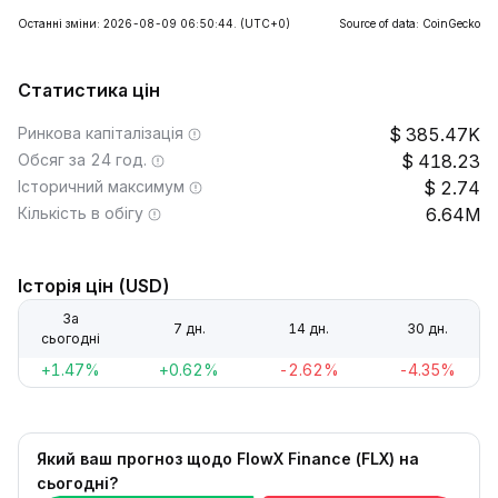
Останні зміни: 2026-08-09 06:50:44.
(UTC+0)
Source of data: CoinGecko
Статистика цін
Ринкова капіталізація
385.47K
Обсяг за 24 год.
418.23
Історичний максимум
2.74
Кількість в обігу
6.64M
Історія цін (USD)
За
7 дн.
14 дн.
30 дн.
сьогодні
+1.47%
+0.62%
-2.62%
-4.35%
Який ваш прогноз щодо FlowX Finance (FLX) на
сьогодні?