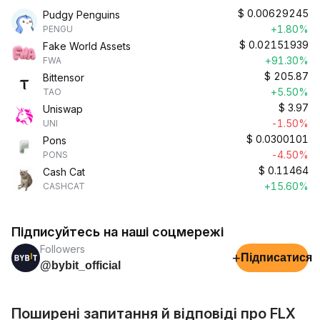
$
0.00629245
Pudgy Penguins
+1.80%
PENGU
$
0.02151939
Fake World Assets
+91.30%
FWA
$
205.87
Bittensor
+5.50%
TAO
$
3.97
Uniswap
-1.50%
UNI
$
0.0300101
Pons
-4.50%
PONS
$
0.11464
Cash Cat
+15.60%
CASHCAT
Підписуйтесь на наші соцмережі
Followers
+
Підписатися
@bybit_official
Поширені запитання й відповіді про FLX