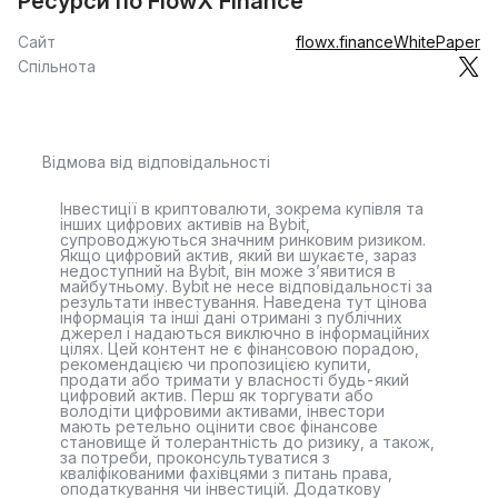
Ресурси по FlowX Finance
Сайт
flowx.finance
WhitePaper
Спільнота
Відмова від відповідальності
Інвестиції в криптовалюти, зокрема купівля та
інших цифрових активів на Bybit,
супроводжуються значним ринковим ризиком.
Якщо цифровий актив, який ви шукаєте, зараз
недоступний на Bybit, він може з’явитися в
майбутньому. Bybit не несе відповідальності за
результати інвестування. Наведена тут цінова
інформація та інші дані отримані з публічних
джерел і надаються виключно в інформаційних
цілях. Цей контент не є фінансовою порадою,
рекомендацією чи пропозицією купити,
продати або тримати у власності будь-який
цифровий актив. Перш як торгувати або
володіти цифровими активами, інвестори
мають ретельно оцінити своє фінансове
становище й толерантність до ризику, а також,
за потреби, проконсультуватися з
кваліфікованими фахівцями з питань права,
оподаткування чи інвестицій. Додаткову