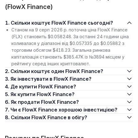
(FlowX Finance)
1. Скільки коштує FlowX Finance сьогодні?
Станом на 9 серп 2026 р. поточна ціна FlowX Finance
(FLX) становить $0.058248. За останні 24 години ціна
коливалася у діапазоні від $0.057335 до $0.05882 з
торговим обсягом $418.23. Загальна ринкова
капіталізація становить $385.47K із №3894 місцем у
рейтингу серед інших криптовалют.
2. Скільки коштує один FlowX Finance?
3. Як інвестувати в FlowX Finance?
4. Де купити FlowX Finance?
5. Як купити FlowX Finance?
6. Як продати FlowX Finance?
7. Чи є FlowX Finance хорошою інвестицією?
8. Скільки FlowX Finance в обігу?