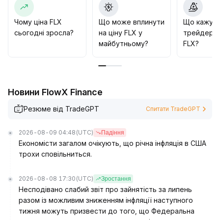
зміцнить позиції платформи FLX, стимулюватиме
захоплення цінності, рекомендується звертати
Чому ціна FLX
Що може вплинути
Що кажут
увагу на хід впровадження нових функцій та
сьогодні зросла?
на ціну FLX у
трейдери 
реакцію ринку, поступово формуючи позицію на
майбутньому?
FLX?
відкатах
.
Новини FlowX Finance
Резюме від TradeGPT
Спитати TradeGPT
2026-08-09 04:48
(UTC)
Падіння
Економісти загалом очікують, що річна інфляція в США
трохи сповільниться.
2026-08-08 17:30
(UTC)
Зростання
Несподівано слабий звіт про зайнятість за липень
разом із можливим зниженням інфляції наступного
тижня можуть призвести до того, що Федеральна