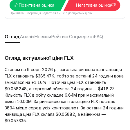
Позитивна оцінка
Негативна оцінка
Примітка. Інформація надається лише в довідкових цілях.
Огляд
Аналіз
Новини
Рейтинг
Соцмережі
FAQ
Огляд актуальної ціни FLX
Станом на 9 серп 2026 р., загальна ринкова капіталізація
FLX становить $385.47K, тобто за останні 24 години вона
змінилася на +1.16%. Поточна ціна FLX становить
$0.058248, а торговий обсяг за 24 години — $418.23.
Кількість FLX в обігу складає 6.64M при максимальній
емісії 10.00M. За ринковою капіталізацією FLX посідає
3894 місце серед усіх криптовалют. За останні 24 години
найвища ціна FLX склала $0.05882, а найнижча —
$0.057335.