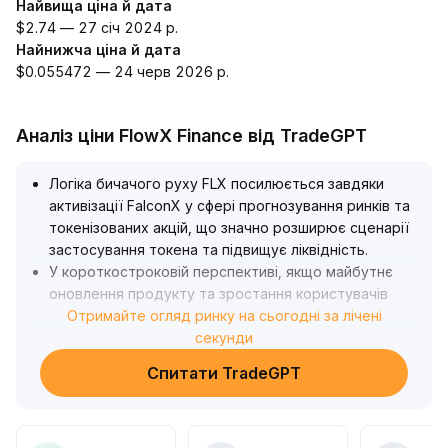
Найвища ціна й дата
$2.74 — 27 січ 2024 р.
Найнижча ціна й дата
$0.055472 — 24 черв 2026 р.
Аналіз ціни FlowX Finance від TradeGPT
Логіка бичачого руху FLX посилюється завдяки
активізації FalconX у сфері прогнозування ринків та
токенізованих акцій, що значно розширює сценарії
застосування токена та підвищує ліквідність
.
У короткостроковій перспективі, якщо майбутнє
оновлення продукту та зростання користувачів
будуть реалізовані, FLX має шанси прорватися
Отримайте огляд ринку на сьогодні за лічені
вище поточного діапазону консолідації та
секунди
націлитися на головний рівень опору (кількісний
Спитати TradeGPT
орієнтир наведений у подальшому ціново-
об’ємному аналізі)
.
У середньо- та довгостроковій перспективі,
впровадження ринку прогнозів і токенізованих акцій