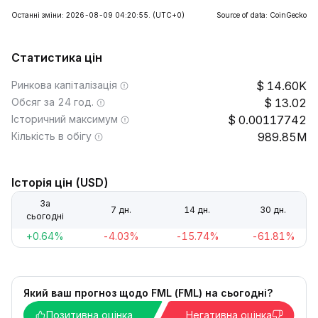
Останні зміни: 2026-08-09 04:20:55.
(UTC+0)
Source of data: CoinGecko
Статистика цін
Ринкова капіталізація
14.60K
Обсяг за 24 год.
13.02
Історичний максимум
0.00117742
Кількість в обігу
989.85M
Історія цін (USD)
За
7 дн.
14 дн.
30 дн.
сьогодні
+0.64%
-4.03%
-15.74%
-61.81%
Який ваш прогноз щодо FML (FML) на сьогодні?
Позитивна оцінка
Негативна оцінка