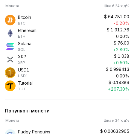
Монета
Ціна й 24год%
$
64,782.00
Bitcoin
-0.20%
BTC
$
1,912.76
Ethereum
0.00%
ETH
$
76.00
Solana
+2.80%
SOL
$
1.038
XRP
+0.50%
XRP
$
0.999413
USD1
0.00%
USD1
$
0.14389
Tutorial
+267.30%
TUT
Популярні монети
Монета
Ціна й 24год%
$
0.00632905
Pudgy Penguins