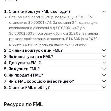
1. Скільки коштує FML сьогодні?
Станом на 9 серп 2026 р. поточна ціна FML (FML)
становить $0.00001474. За останні 24 години ціна
коливалася у діапазоні від $0.00001447 до
$0.00001503 з торговим обсягом $13.02. Загальна
ринкова капіталізація становить $14.60K із №9429
місцем у рейтингу серед інших криптовалют.
2. Скільки коштує один FML?
3. Як інвестувати в FML?
4. Де купити FML?
5. Як купити FML?
6. Як продати FML?
7. Чи є FML хорошою інвестицією?
8. Скільки FML в обігу?
Ресурси по FML