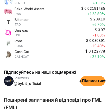
+3.30%
PENGU
$
0.02191485
Fake World Assets
+128.80%
FWA
$
209.19
Bittensor
+6.70%
TAO
$
3.97
Uniswap
-1.00%
UNI
$
0.030891
Pons
-10.40%
PONS
$
0.122778
Cash Cat
+27.10%
CASHCAT
Підписуйтесь на наші соцмережі
Followers
+
Підписатися
@bybit_official
Поширені запитання й відповіді про FML
(FML)