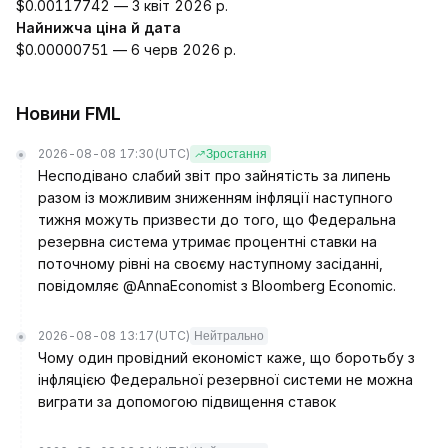
$0.00117742 — 3 квіт 2026 р.
Найнижча ціна й дата
$0.00000751 — 6 черв 2026 р.
Новини FML
2026-08-08 17:30
(UTC)
Зростання
Несподівано слабий звіт про зайнятість за липень
разом із можливим зниженням інфляції наступного
тижня можуть призвести до того, що Федеральна
резервна система утримає процентні ставки на
поточному рівні на своєму наступному засіданні,
повідомляє @AnnaEconomist з Bloomberg Economic.
2026-08-08 13:17
(UTC)
Нейтрально
Чому один провідний економіст каже, що боротьбу з
інфляцією Федеральної резервної системи не можна
виграти за допомогою підвищення ставок