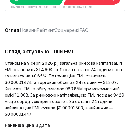
Примітка. Інформація надається лише в довідкових цілях.
Огляд
Новини
Рейтинг
Соцмережі
FAQ
Огляд актуальної ціни FML
Станом на 9 серп 2026 р., загальна ринкова капіталізація
FML становить $14.60K, тобто за останні 24 години вона
змінилася на +0.65%. Поточна ціна FML становить
$0.00001474, а торговий обсяг за 24 години — $13.02.
Кількість FML в обігу складає 989.85M при максимальній
емісії 1.00B. За ринковою капіталізацією FML посідає 9429
місце серед усіх криптовалют. За останні 24 години
найвища ціна FML склала $0.00001503, а найнижча —
$0.00001447.
Найвища ціна й дата