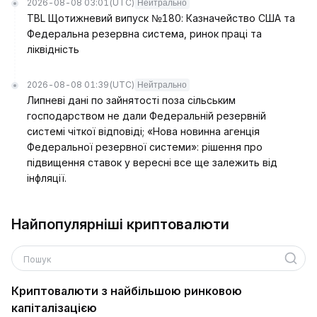
2026-08-08 03:01
(UTC)
Нейтрально
TBL Щотижневий випуск №180: Казначейство США та
Федеральна резервна система, ринок праці та
ліквідність
2026-08-08 01:39
(UTC)
Нейтрально
Липневі дані по зайнятості поза сільським
господарством не дали Федеральній резервній
системі чіткої відповіді; «Нова новинна агенція
Федеральної резервної системи»: рішення про
підвищення ставок у вересні все ще залежить від
інфляції.
Найпопулярніші криптовалюти
Пошук
Криптовалюти з найбільшою ринковою
капіталізацією