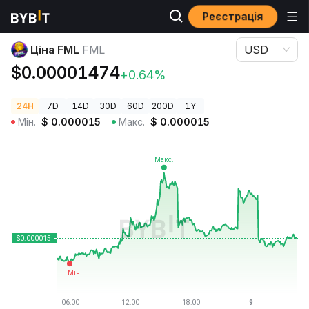
Реєстрація
Ціни криптовалют
Ціна FML FML
Ціна FML
FML
USD
$0.00001474
+0.64%
24H
7D
14D
30D
60D
200D
1Y
Мін.
$
0.000015
Макс.
$
0.000015