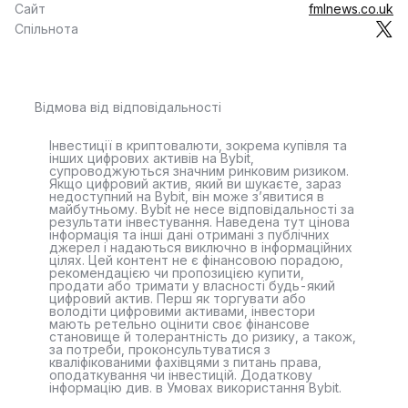
Сайт
fmlnews.co.uk
Спільнота
Відмова від відповідальності
Інвестиції в криптовалюти, зокрема купівля та
інших цифрових активів на Bybit,
супроводжуються значним ринковим ризиком.
Якщо цифровий актив, який ви шукаєте, зараз
недоступний на Bybit, він може з’явитися в
майбутньому. Bybit не несе відповідальності за
результати інвестування. Наведена тут цінова
інформація та інші дані отримані з публічних
джерел і надаються виключно в інформаційних
цілях. Цей контент не є фінансовою порадою,
рекомендацією чи пропозицією купити,
продати або тримати у власності будь-який
цифровий актив. Перш як торгувати або
володіти цифровими активами, інвестори
мають ретельно оцінити своє фінансове
становище й толерантність до ризику, а також,
за потреби, проконсультуватися з
кваліфікованими фахівцями з питань права,
оподаткування чи інвестицій. Додаткову
інформацію див. в Умовах використання Bybit.