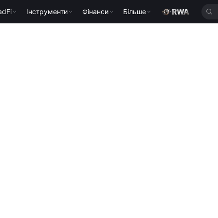
adFi
Інструменти
Фінанси
Більше