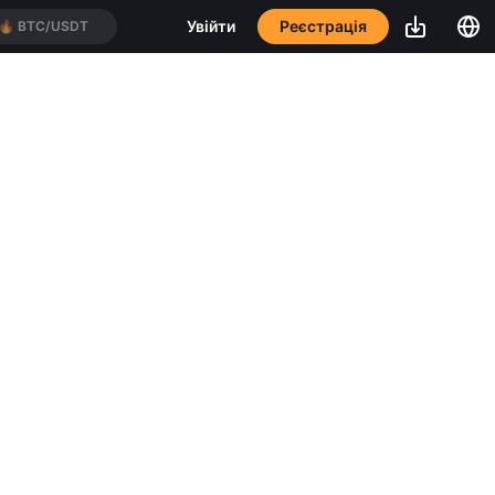
Реєстрація
Увійти
🔥
BTC/USDT