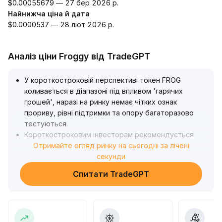
$0.00055679 — 27 бер 2026 р.
Найнижча ціна й дата
$0.0000537 — 28 лют 2026 р.
Аналіз ціни Froggy від TradeGPT
У короткостроковій перспективі токен FROG
коливається в діапазоні під впливом 'гарячих
грошей', наразі на ринку немає чітких ознак
прориву, рівні підтримки та опору багаторазово
тестуються
.
Короткостроковим інвесторам рекомендується
стежити за змінами обсягів торгів на ключових
Отримайте огляд ринку на сьогодні за лічені
рівнях, щоб ловити сигнали входу та виходу
секунди
.
У довгостроковій перспективі, якщо FROG зможе
Спитати TradeGPT
забезпечити відповідність регуляціям та розвивати
екосистемні сценарії застосування, це може
залучити стабільний потік капіталу, але слід
остерігатися ризику корекції після відтоку 'гарячих
грошей'
.