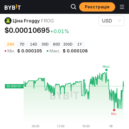
Реєстрація
Ціни криптовалют
Ціна Froggy FROG
Ціна Froggy
FROG
USD
$0.00010695
+0.01%
24H
7D
14D
30D
60D
200D
1Y
Мін.
$
0.000105
Макс.
$
0.000108