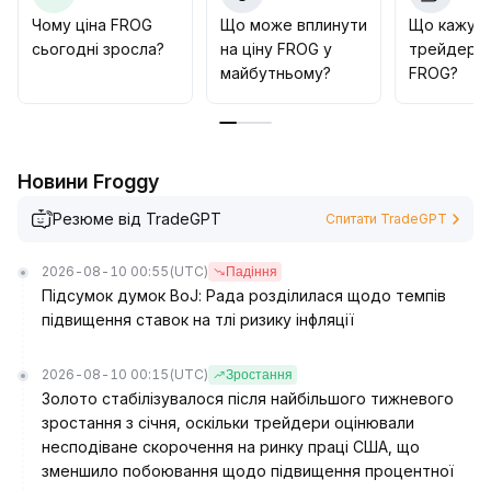
Інвесторам рекомендується входити поступово та
Чому ціна FROG
Що може вплинути
Що кажут
відстежувати синхронізацію з фундаментальним
сьогодні зросла?
на ціну FROG у
трейдери 
прогресом
.
майбутньому?
FROG?
Новини Froggy
Резюме від TradeGPT
Спитати TradeGPT
2026-08-10 00:55
(UTC)
Падіння
Підсумок думок BoJ: Рада розділилася щодо темпів
підвищення ставок на тлі ризику інфляції
2026-08-10 00:15
(UTC)
Зростання
Золото стабілізувалося після найбільшого тижневого
зростання з січня, оскільки трейдери оцінювали
несподіване скорочення на ринку праці США, що
зменшило побоювання щодо підвищення процентної