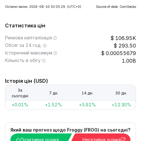
Останні зміни: 2026-08-10 03:05:29.
(UTC+0)
Source of data: CoinGecko
Статистика цін
Ринкова капіталізація
106.95K
Обсяг за 24 год.
293.50
Історичний максимум
0.00055679
Кількість в обігу
1.00B
Історія цін (USD)
За
7 дн.
14 дн.
30 дн.
сьогодні
+0.01%
+1.52%
+5.92%
+12.30%
Який ваш прогноз щодо Froggy (FROG) на сьогодні?
Позитивна оцінка
Негативна оцінка