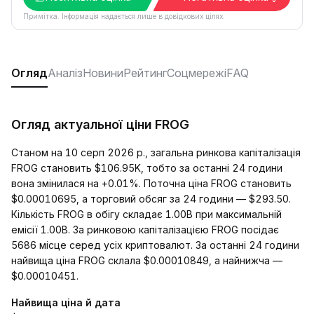
Примітка. Інформація надається лише в довідкових цілях.
Огляд
Аналіз
Новини
Рейтинг
Соцмережі
FAQ
Огляд актуальної ціни FROG
Станом на 10 серп 2026 р., загальна ринкова капіталізація
FROG становить $106.95K, тобто за останні 24 години
вона змінилася на +0.01%. Поточна ціна FROG становить
$0.00010695, а торговий обсяг за 24 години — $293.50.
Кількість FROG в обігу складає 1.00B при максимальній
емісії 1.00B. За ринковою капіталізацією FROG посідає
5686 місце серед усіх криптовалют. За останні 24 години
найвища ціна FROG склала $0.00010849, а найнижча —
$0.00010451.
Найвища ціна й дата