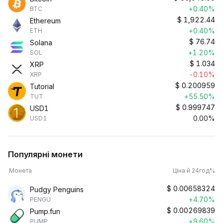
+0.40%
BTC
$
1,922.44
Ethereum
+0.40%
ETH
$
76.74
Solana
+1.20%
SOL
$
1.034
XRP
-0.10%
XRP
$
0.200959
Tutorial
+55.50%
TUT
$
0.999747
USD1
0.00%
USD1
Популярні монети
Монета
Ціна й 24год%
$
0.00658324
Pudgy Penguins
+4.70%
PENGU
$
0.00269839
Pump.fun
+9.60%
PUMP