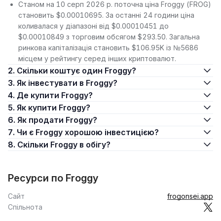
Станом на 10 серп 2026 р. поточна ціна Froggy (FROG)
становить $0.00010695. За останні 24 години ціна
коливалася у діапазоні від $0.00010451 до
$0.00010849 з торговим обсягом $293.50. Загальна
ринкова капіталізація становить $106.95K із №5686
місцем у рейтингу серед інших криптовалют.
2. Скільки коштує один Froggy?
3. Як інвестувати в Froggy?
4. Де купити Froggy?
5. Як купити Froggy?
6. Як продати Froggy?
7. Чи є Froggy хорошою інвестицією?
8. Скільки Froggy в обігу?
Ресурси по Froggy
Сайт
frogonsei.app
Спільнота