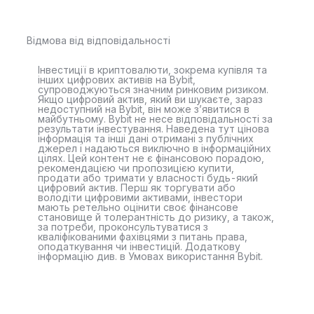
Відмова від відповідальності
Інвестиції в криптовалюти, зокрема купівля та
інших цифрових активів на Bybit,
супроводжуються значним ринковим ризиком.
Якщо цифровий актив, який ви шукаєте, зараз
недоступний на Bybit, він може з’явитися в
майбутньому. Bybit не несе відповідальності за
результати інвестування. Наведена тут цінова
інформація та інші дані отримані з публічних
джерел і надаються виключно в інформаційних
цілях. Цей контент не є фінансовою порадою,
рекомендацією чи пропозицією купити,
продати або тримати у власності будь-який
цифровий актив. Перш як торгувати або
володіти цифровими активами, інвестори
мають ретельно оцінити своє фінансове
становище й толерантність до ризику, а також,
за потреби, проконсультуватися з
кваліфікованими фахівцями з питань права,
оподаткування чи інвестицій. Додаткову
інформацію див. в Умовах використання Bybit.