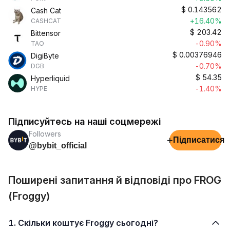
$
0.143562
Cash Cat
+16.40%
CASHCAT
$
203.42
Bittensor
-0.90%
TAO
$
0.00376946
DigiByte
-0.70%
DGB
$
54.35
Hyperliquid
-1.40%
HYPE
Підписуйтесь на наші соцмережі
Followers
+
Підписатися
@bybit_official
Поширені запитання й відповіді про FROG
(Froggy)
1. Скільки коштує Froggy сьогодні?