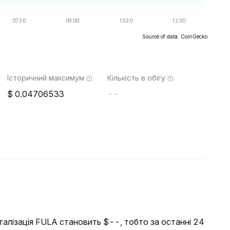
Source of data: CoinGecko
Історичний максимум
Кількість в обігу
0.04706533
--
італізація FULA становить $--, тобто за останні 24