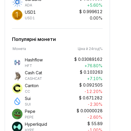
+5.60%
ADA
$
0.999612
USD1
0.00%
USD1
Популярні монети
Монета
Ціна й 24год%
$
0.03089162
Hashflow
+76.80%
HFT
$
0.103263
Cash Cat
+7.10%
CASHCAT
$
0.092505
Canton
-12.20%
CC
$
0.671282
Sui
-2.30%
SUI
$
0.0000028
Pepe
-2.60%
PEPE
$
55.89
Hyperliquid
-1.00%
HYPE