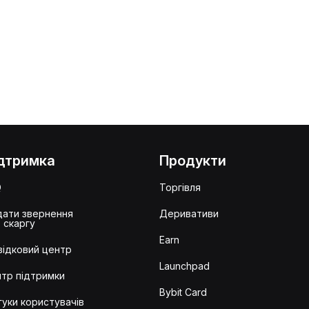
дтримка
Продукти
Q
Торгівля
ати звернення
Деривативи
 скаргу
Earn
ідковий центр
Launchpad
тр підтримки
Bybit Card
гуки користувачів