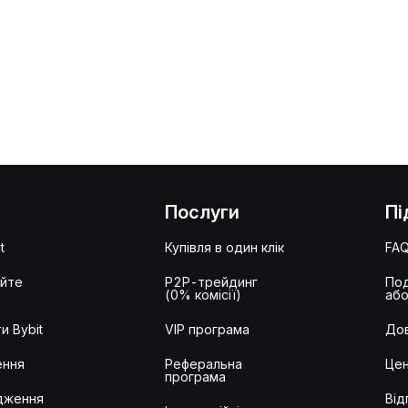
Послуги
Пі
t
Купівля в один клік
FA
айте
P2P-трейдинг
Под
(0% комісії)
або
и Bybit
VIP програма
Дов
ення
Реферальна
Цен
програма
дження
Від