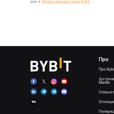
див. в
Умовах використання Bybit
.
Про
Про Bybi
Зустріч
Mantle
Спільнот
Оголош
Попере