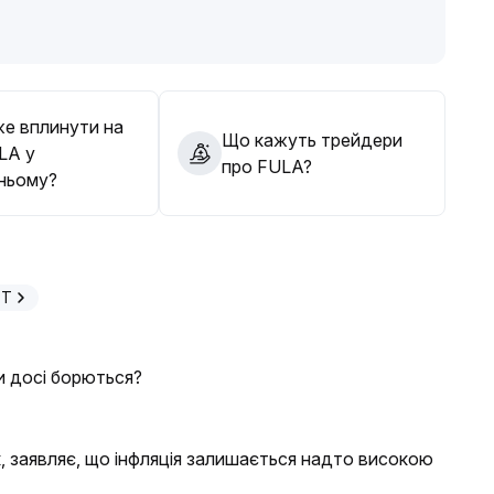
к перелому тренду, поточний відскок більш схожий
 на високих рівнях, обережно ставитися до
 поведінку основного капіталу й макроекономічні
е вплинути на
Що кажуть трейдери
LA у
про FULA?
ньому?
PT
и досі борються?
 заявляє, що інфляція залишається надто високою