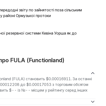
ередодні звіту по зайнятості поза сільським
 у районі Ормузької протоки
ної резервної системи Кевіна Уорша як до
про FULA (Functionland)
ionland (FULA) становить $0.00016911. За останні
$0.00012208 до $0.00017053 з торговим обсягом
овить $-- із №-- місцем у рейтингу серед інших