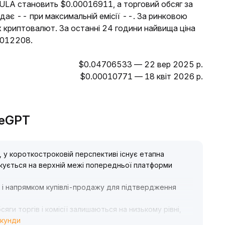
FULA становить $0.00016911, а торговий обсяг за
адає -- при максимальній емісії --. За ринковою
х криптовалют. За останні 24 години найвища ціна
0012208.
$0.04706533 — 22 вер 2025 р.
$0.00010771 — 18 квіт 2026 р.
adeGPT
 у короткостроковій перспективі існує етапна
чікується на верхній межі попередньої платформи
в і напрямком купівлі-продажу для підтвердження
ги торгів і комісії залишаються на низькому рівні,
екунди
ення мотивації для входу капіталу
.