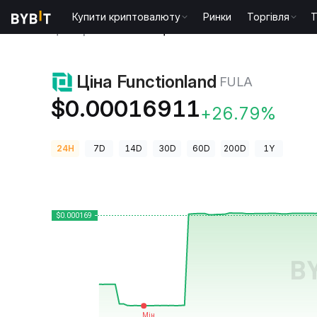
Купити криптовалюту
Ринки
Торгівля
T
Ціни криптовалют
Ціна Functionland FULA
Ціна Functionland
FULA
$0.00016911
+26.79%
24H
7D
14D
30D
60D
200D
1Y