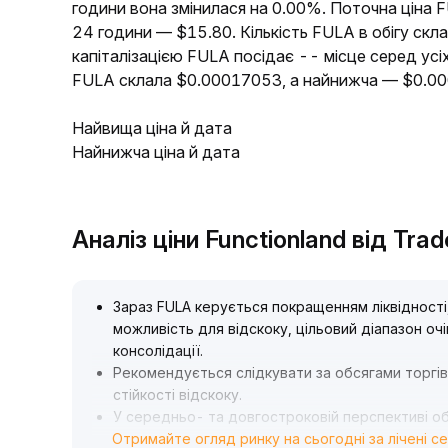
години вона змінилася на 0.00%. Поточна ціна 
24 години — $15.80. Кількість FULA в обігу скл
капіталізацією FULA посідає -- місце серед усі
FULA склала $0.00017053, а найнижча — $0.0
Найвища ціна й дата
Найнижча ціна й дата
Аналіз ціни Functionland від Tr
Зараз FULA керується покращенням ліквідності,
можливість для відскоку, цільовий діапазон о
консолідації
.
Рекомендується слідкувати за обсягами торгі
стійкості відскоку
.
У середньо- та довгостроковій перспективі обся
Отримайте огляд ринку на сьогодні за лічені с
що свідчить про відсутність суттєвого відновл