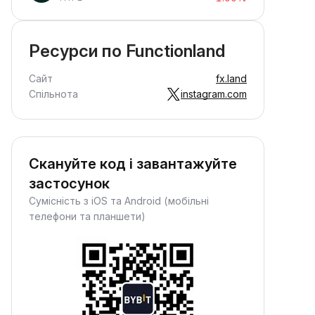
Ресурси по Functionland
Сайт
fx.land
Спільнота
instagram.com
Скануйте код і завантажуйте
застосунок
Сумісність з iOS та Android (мобільні
телефони та планшети)