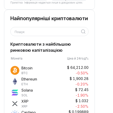
Примітка. Інформація надається лише в довідкових цілях.
Найпопулярніші криптовалюти
Пошук
Криптовалюти з найбільшою
ринковою капіталізацією
Монета
Ціна й 24год%
$
64,212.00
Bitcoin
-0.50%
BTC
$
1,900.28
Ethereum
-0.20%
ETH
$
72.45
Solana
-1.90%
SOL
$
1.032
XRP
-2.50%
XRP
$
0.199889
Cardano