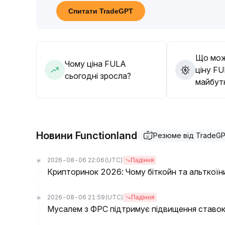
Макроструктура не демонструє реальних озна
Спитати TradeGPT
на технічну корекцію
.
Рекомендується поступово зменшувати позиції
подальшого зростання, та уважно відстежувати
цикли
.
Що мож
Чому ціна FULA
ціну FU
сьогодні зросла?
майбут
Новини Functionland
Резюме від TradeG
2026-08-06 22:06
(UTC)
Падіння
Крипторинок 2026: Чому біткойн та альткоїн
2026-08-06 21:59
(UTC)
Падіння
Мусалем з ФРС підтримує підвищення ставок,