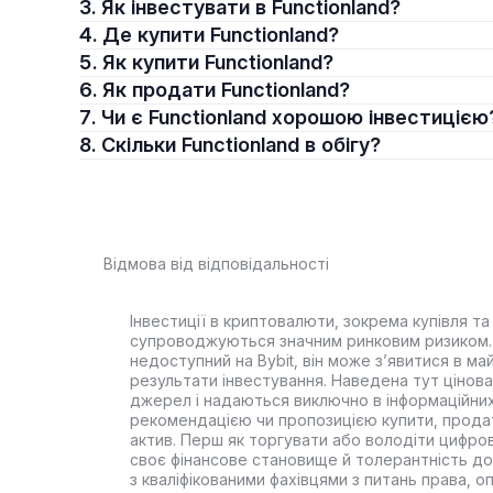
3. Як інвестувати в Functionland?
4. Де купити Functionland?
5. Як купити Functionland?
6. Як продати Functionland?
7. Чи є Functionland хорошою інвестицією
8. Скільки Functionland в обігу?
Відмова від відповідальності
Інвестиції в криптовалюти, зокрема купівля та 
супроводжуються значним ринковим ризиком. 
недоступний на Bybit, він може з’явитися в ма
результати інвестування. Наведена тут цінова 
джерел і надаються виключно в інформаційних
рекомендацією чи пропозицією купити, прода
актив. Перш як торгувати або володіти цифро
своє фінансове становище й толерантність до
з кваліфікованими фахівцями з питань права, 