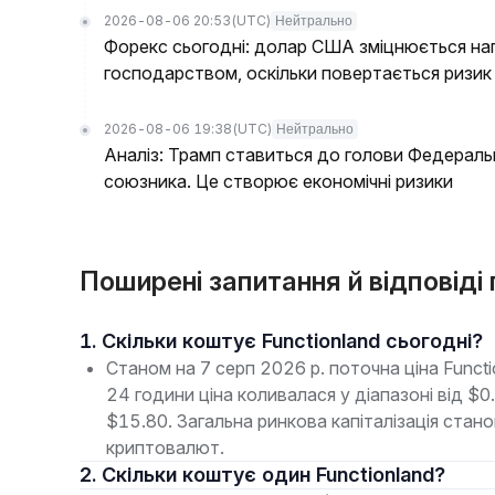
2026-08-06 20:53
(UTC)
Нейтрально
Форекс сьогодні: долар США зміцнюється нап
господарством, оскільки повертається ризик
2026-08-06 19:38
(UTC)
Нейтрально
Аналіз: Трамп ставиться до голови Федераль
союзника. Це створює економічні ризики
Поширені запитання й відповіді 
1. Скільки коштує Functionland сьогодні?
Станом на 7 серп 2026 р. поточна ціна Funct
24 години ціна коливалася у діапазоні від 
$15.80. Загальна ринкова капіталізація стан
криптовалют.
2. Скільки коштує один Functionland?