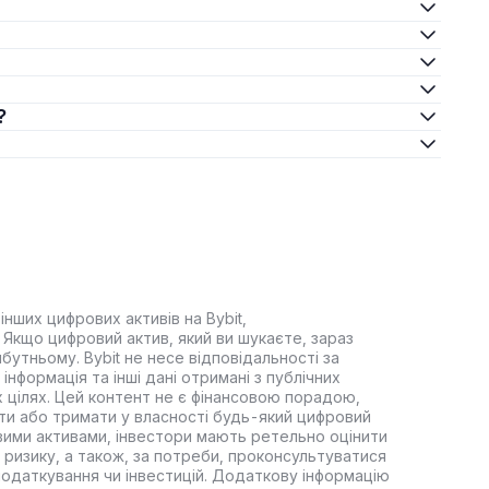
?
інших цифрових активів на Bybit,
Якщо цифровий актив, який ви шукаєте, зараз
йбутньому. Bybit не несе відповідальності за
інформація та інші дані отримані з публічних
 цілях. Цей контент не є фінансовою порадою,
ти або тримати у власності будь-який цифровий
вими активами, інвестори мають ретельно оцінити
 ризику, а також, за потреби, проконсультуватися
оподаткування чи інвестицій. Додаткову інформацію