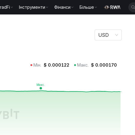
radFi
Інструменти
Фінанси
Більше
USD
Мін.
$
0.000122
Макс.
$
0.000170