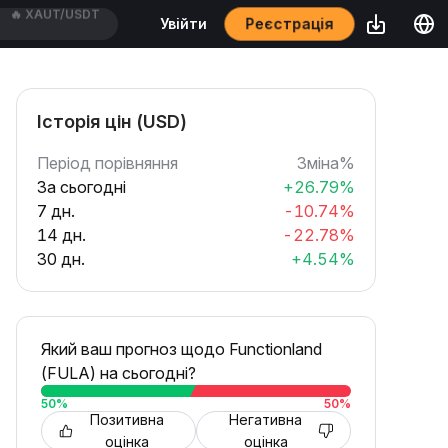
Реєстрація
Увійти
🔥
ADAUSDT
Історія цін (USD)
Період порівняння
Зміна%
За сьогодні
+26.79%
7 дн.
-10.74%
14 дн.
-22.78%
30 дн.
+4.54%
Який ваш прогноз щодо Functionland
(FULA) на сьогодні?
50
%
50
%
Позитивна
Негативна
оцінка
оцінка