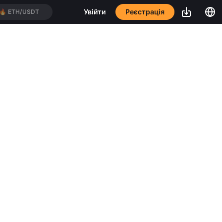
Реєстрація
Увійти
🔥
ETH/USDT