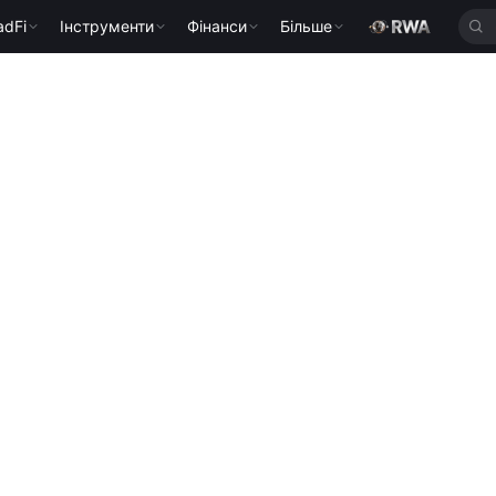
adFi
Інструменти
Фінанси
Більше