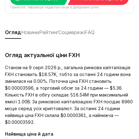
Примітка. Інформація надається лише в довідкових цілях.
Огляд
Новини
Рейтинг
Соцмережі
FAQ
Огляд актуальної ціни FXH
Станом на 9 серп 2026 р., загальна ринкова капіталізація
FXH становить $18.57K, тобто за останні 24 години вона
змінилася на 0.00%. Поточна ціна FXH становить
$0.00003596, а торговий обсяг за 24 години — $5.36.
Кількість FXH в обігу складає 516.54M при максимальній
емісії 1.00B. За ринковою капіталізацією FXH посідає 8960
місце серед усіх криптовалют. За останні 24 години
найвища ціна FXH склала $0.0000361, а найнижча —
$0.00003592.
Найвища ціна й дата