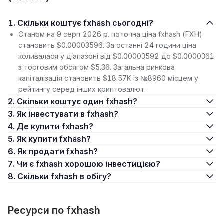
1. Скільки коштує fxhash сьогодні?
Станом на 9 серп 2026 р. поточна ціна fxhash (FXH)
становить $0.00003596. За останні 24 години ціна
коливалася у діапазоні від $0.00003592 до $0.0000361
з торговим обсягом $5.36. Загальна ринкова
капіталізація становить $18.57K із №8960 місцем у
рейтингу серед інших криптовалют.
2. Скільки коштує один fxhash?
3. Як інвестувати в fxhash?
4. Де купити fxhash?
5. Як купити fxhash?
6. Як продати fxhash?
7. Чи є fxhash хорошою інвестицією?
8. Скільки fxhash в обігу?
Ресурси по fxhash