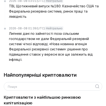
2026-08-08 03:01
(UTC)
Нейтрально
TBL Щотижневий випуск №180: Казначейство США та
Федеральна резервна система, ринок праці та
ліквідність
2026-08-08 01:39
(UTC)
Нейтрально
Липневі дані по зайнятості поза сільським
господарством не дали Федеральній резервній
системі чіткої відповіді; «Нова новинна агенція
Федеральної резервної системи»: рішення про
підвищення ставок у вересні все ще залежить від
інфляції.
Найпопулярніші криптовалюти
Пошук
Криптовалюти з найбільшою ринковою
капіталізацією