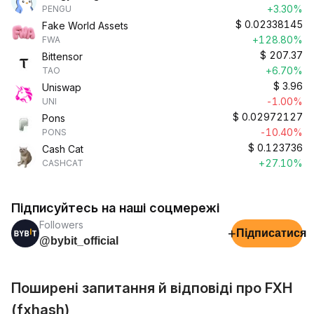
+3.30%
PENGU
$
0.02338145
Fake World Assets
+128.80%
FWA
$
207.37
Bittensor
+6.70%
TAO
$
3.96
Uniswap
-1.00%
UNI
$
0.02972127
Pons
-10.40%
PONS
$
0.123736
Cash Cat
+27.10%
CASHCAT
Підписуйтесь на наші соцмережі
Followers
+
Підписатися
@bybit_official
Поширені запитання й відповіді про FXH
(fxhash)