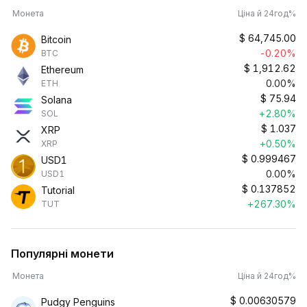
Монета
Ціна й 24год%
$
64,745.00
Bitcoin
-0.20%
BTC
$
1,912.62
Ethereum
0.00%
ETH
$
75.94
Solana
+2.80%
SOL
$
1.037
XRP
+0.50%
XRP
$
0.999467
USD1
0.00%
USD1
$
0.137852
Tutorial
+267.30%
TUT
Популярні монети
Монета
Ціна й 24год%
$
0.00630579
Pudgy Penguins