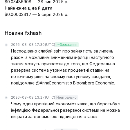
$0.03486908 — 28 лип 2025 р.
Найнижча ціна й дата
$0.00003417 — 5 серп 2026 р.
Новини fxhash
2026-08-08 17:30
(UTC)
Зростання
Несподівано слабий звіт про зайнятість за липень
разом із можливим зниженням інфляції наступного
тижня можуть призвести до того, що Федеральна
резервна система утримає процентні ставки на
поточному рівні на своєму наступному засіданні,
повідомляє @AnnaEconomist з Bloomberg Economic.
2026-08-08 13:17
(UTC)
Нейтрально
Чому один провідний економіст каже, що боротьбу з
інфляцією Федеральної резервної системи не можна
виграти за допомогою підвищення ставок