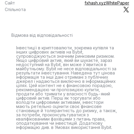
Сайт
fxhash.xyz
WhitePaper
Спільнота
Відмова від відповідальності
Інвестиції в криптовалюти, зокрема купівля та
інших цифрових активів на Bybit,
супроводжуються значним ринковим ризиком.
Якщо цифровий актив, який ви шукаєте, зараз
недоступний на Bybit, він може з’явитися в
майбутньому. Bybit не несе відповідальності за
результати інвестування. Наведена тут цінова
інформація та інші дані отримані з публічних
джерел і надаються виключно в інформаційних
цілях. Цей контент не є фінансовою порадою,
рекомендацією чи пропозицією купити,
продати або тримати у власності будь-який
цифровий актив. Перш як торгувати або
володіти цифровими активами, інвестори
мають ретельно оцінити своє фінансове
становище й толерантність до ризику, а також,
за потреби, проконсультуватися з
кваліфікованими фахівцями з питань права,
оподаткування чи інвестицій. Додаткову
інформацію див. в Умовах використання Bybit.