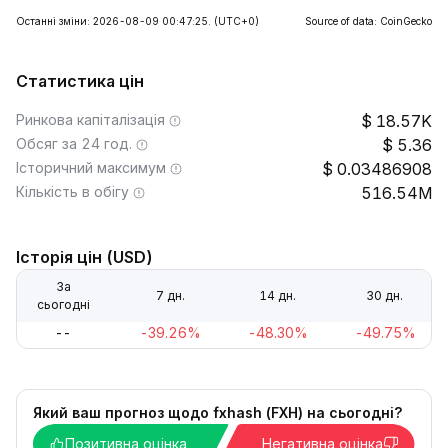
Останні зміни: 2026-08-09 00:47:25.
(UTC+0)
Source of data: CoinGecko
Статистика цін
Ринкова капіталізація
18.57K
Обсяг за 24 год.
5.36
Історичний максимум
0.03486908
Кількість в обігу
516.54M
Історія цін (USD)
За
7 дн.
14 дн.
30 дн.
сьогодні
--
-39.26%
-48.30%
-49.75%
Який ваш прогноз щодо fxhash (FXH) на сьогодні?
Позитивна оцінка
Негативна оцінка