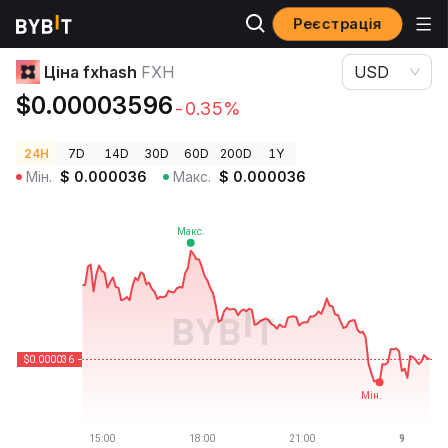
Реєстрація
Ціни криптовалют
Ціна fxhash FXH
Ціна fxhash
FXH
USD
$0.00003596
-0.35%
24H
7D
14D
30D
60D
200D
1Y
Мін.
$
0.000036
Макс.
$
0.000036