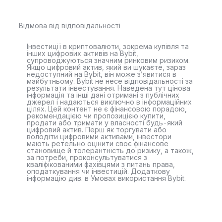
Відмова від відповідальності
Інвестиції в криптовалюти, зокрема купівля та
інших цифрових активів на Bybit,
супроводжуються значним ринковим ризиком.
Якщо цифровий актив, який ви шукаєте, зараз
недоступний на Bybit, він може з’явитися в
майбутньому. Bybit не несе відповідальності за
результати інвестування. Наведена тут цінова
інформація та інші дані отримані з публічних
джерел і надаються виключно в інформаційних
цілях. Цей контент не є фінансовою порадою,
рекомендацією чи пропозицією купити,
продати або тримати у власності будь-який
цифровий актив. Перш як торгувати або
володіти цифровими активами, інвестори
мають ретельно оцінити своє фінансове
становище й толерантність до ризику, а також,
за потреби, проконсультуватися з
кваліфікованими фахівцями з питань права,
оподаткування чи інвестицій. Додаткову
інформацію див. в Умовах використання Bybit.