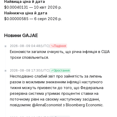
Найвища ціна й дата
$0.00040131 — 10 квіт 2026 р.
Найнижча ціна й дата
$0.00000585 — 6 серп 2026 р.
Новини GAJAE
2026-08-09 04:48
(UTC)
Падіння
Економісти загалом очікують, що річна інфляція в США
трохи сповільниться.
2026-08-08 17:30
(UTC)
Зростання
Несподівано слабий звіт про зайнятість за липень
разом із можливим зниженням інфляції наступного
тижня можуть призвести до того, що Федеральна
резервна система утримає процентні ставки на
поточному рівні на своєму наступному засіданні,
повідомляє @AnnaEconomist з Bloomberg Economic.