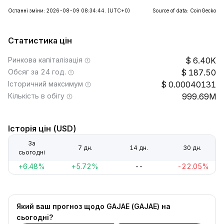
Останні зміни: 2026-08-09 08:34:44.
(UTC+0)
Source of data: CoinGecko
Статистика цін
Ринкова капіталізація
6.40K
Обсяг за 24 год.
187.50
Історичний максимум
0.00040131
Кількість в обігу
999.69M
Історія цін (USD)
За
7 дн.
14 дн.
30 дн.
сьогодні
+6.48%
+5.72%
--
-22.05%
Який ваш прогноз щодо GAJAE (GAJAE) на
сьогодні?