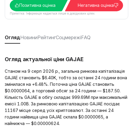
Позитивна оцінка
Негативна оцінка
Примітка. Інформація надається лише в довідкових цілях.
Огляд
Новини
Рейтинг
Соцмережі
FAQ
Огляд актуальної ціни GAJAE
Станом на 9 серп 2026 р., загальна ринкова капіталізація
GAJAE становить $6.40K, тобто за останні 24 години вона
змінилася на +6.48%. Поточна ціна GAJAE становить
$0.0000064, а торговий обсяг за 24 години — $187.50.
Кількість GAJAE в обігу складає 999.69M при максимальній
емісії 1.00B. За ринковою капіталізацією GAJAE посідає
11167 місце серед усіх криптовалют. За останні 24
години найвища ціна GAJAE склала $0.0000065, а
найнижча — $0.00000624.