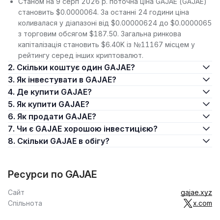
Станом на 9 серп 2026 р. поточна ціна GAJAE (GAJAE)
становить $0.0000064. За останні 24 години ціна
коливалася у діапазоні від $0.00000624 до $0.0000065
з торговим обсягом $187.50. Загальна ринкова
капіталізація становить $6.40K із №11167 місцем у
рейтингу серед інших криптовалют.
2. Скільки коштує один GAJAE?
3. Як інвестувати в GAJAE?
4. Де купити GAJAE?
5. Як купити GAJAE?
6. Як продати GAJAE?
7. Чи є GAJAE хорошою інвестицією?
8. Скільки GAJAE в обігу?
Ресурси по GAJAE
Сайт
gajae.xyz
Спільнота
x.com