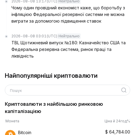
2026-08-08 13:17
(UTC)
Нейтрально
Чому один провідний економіст каже, що боротьбу з
інфляцією Федеральної резервної системи не можна
виграти за допомогою підвищення ставок
2026-08-08 03:01
(UTC)
Нейтрально
TBL Щотижневий випуск №180: Казначейство США та
Федеральна резервна система, ринок праці та
ліквідність
Найпопулярніші криптовалюти
Пошук
Криптовалюти з найбільшою ринковою
капіталізацією
Монета
Ціна й 24год%
$
64,784.00
Bitcoin