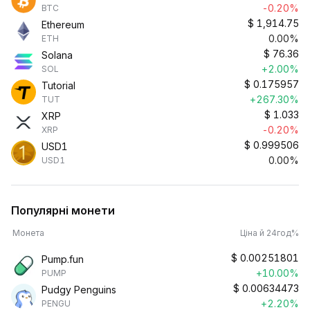
-0.20%
BTC
$
1,914.75
Ethereum
0.00%
ETH
$
76.36
Solana
+2.00%
SOL
$
0.175957
Tutorial
+267.30%
TUT
$
1.033
XRP
-0.20%
XRP
$
0.999506
USD1
0.00%
USD1
Популярні монети
Монета
Ціна й 24год%
$
0.00251801
Pump.fun
+10.00%
PUMP
$
0.00634473
Pudgy Penguins
+2.20%
PENGU