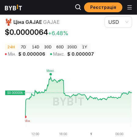
Реєстрація
Ціни криптовалют
Ціна GAJAE GAJAE
Ціна GAJAE
GAJAE
USD
$0.0000064
+6.48%
24H
7D
14D
30D
60D
200D
1Y
Мін.
$
0.000006
Макс.
$
0.000007