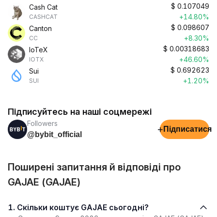
$
0.107049
Cash Cat
+14.80%
CASHCAT
$
0.098607
Canton
+8.30%
CC
$
0.00318683
IoTeX
+46.60%
IOTX
$
0.692623
Sui
+1.20%
SUI
Підписуйтесь на наші соцмережі
Followers
+
Підписатися
@bybit_official
Поширені запитання й відповіді про
GAJAE (GAJAE)
1. Скільки коштує GAJAE сьогодні?