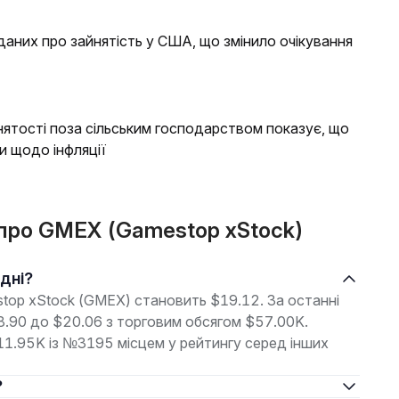
 даних про зайнятість у США, що змінило очікування
айнятості поза сільським господарством показує, що
 щодо інфляції
і про GMEX (Gamestop xStock)
одні?
stop xStock (GMEX) становить $19.12. За останні
18.90 до $20.06 з торговим обсягом $57.00K.
711.95K із №3195 місцем у рейтингу серед інших
?