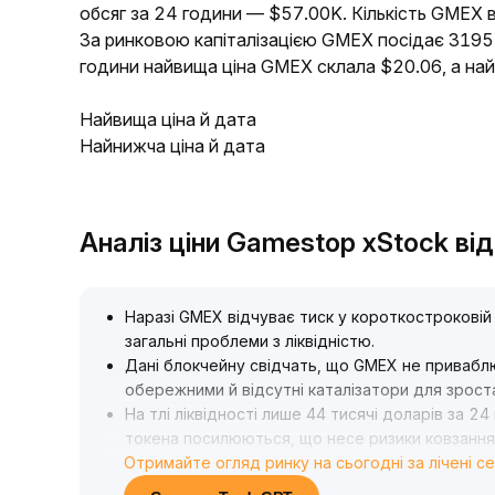
обсяг за 24 години — $57.00K. Кількість GMEX в
За ринковою капіталізацією GMEX посідає 3195 
години найвища ціна GMEX склала $20.06, а на
Найвища ціна й дата
Найнижча ціна й дата
Аналіз ціни Gamestop xStock ві
Наразі GMEX відчуває тиск у короткостроковій
загальні проблеми з ліквідністю
.
Дані блокчейну свідчать, що GMEX не приваблю
обережними й відсутні каталізатори для зрост
На тлі ліквідності лише 44 тисячі доларів за 2
токена посилюються, що несе ризики ковзання й
Отримайте огляд ринку на сьогодні за лічені с
Рекомендується зайняти вичікувальну позицію 
переслідування низьколіквідних активів, і роз