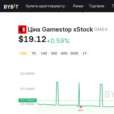
Купити криптовалюту
Ринки
Торгівля
T
Ціни криптовалют
Ціна Gamestop xStock GMEX
Ціна Gamestop xStock
GMEX
$19.12
+0.59%
24H
7D
14D
30D
60D
200D
1Y