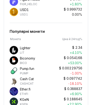
+1.80%
FIGR_HELOC
$
0.999732
USD1
0.00%
USD1
Популярні монети
Монета
Ціна й 24год%
$
2.34
Lighter
+4.10%
LIT
$
0.054168
Biconomy
+53.00%
BICO
$
0.00229756
Pump.fun
-1.00%
PUMP
$
0.097742
Cash Cat
-18.10%
CASHCAT
$
0.388837
Ether.fi
+6.90%
ETHFI
$
0.188645
KGeN
+22.90%
KGEN