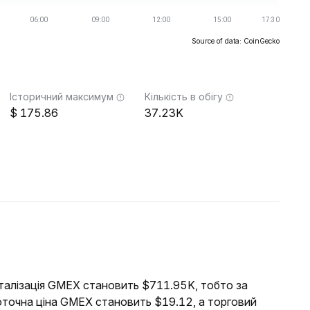
Source of data: CoinGecko
Історичний максимум
Кількість в обігу
175.86
37.23K
італізація GMEX становить $711.95K, тобто за
оточна ціна GMEX становить $19.12, а торговий