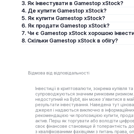
3. Як інвестувати в Gamestop xStock?
4. Де купити Gamestop xStock?
5. Як купити Gamestop xStock?
6. Як продати Gamestop xStock?
7. Чи є Gamestop xStock хорошою інвест
8. Скільки Gamestop xStock в обігу?
Відмова від відповідальності
Інвестиції в криптовалюти, зокрема купівля та 
супроводжуються значним ринковим ризиком. 
недоступний на Bybit, він може з’явитися в ма
результати інвестування. Наведена тут цінова 
джерел і надаються виключно в інформаційних
рекомендацією чи пропозицією купити, прода
актив. Перш як торгувати або володіти цифро
своє фінансове становище й толерантність до
з кваліфікованими фахівцями з питань права, 