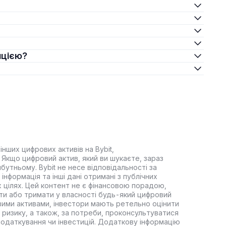
ицією?
інших цифрових активів на Bybit,
Якщо цифровий актив, який ви шукаєте, зараз
йбутньому. Bybit не несе відповідальності за
інформація та інші дані отримані з публічних
 цілях. Цей контент не є фінансовою порадою,
ти або тримати у власності будь-який цифровий
вими активами, інвестори мають ретельно оцінити
 ризику, а також, за потреби, проконсультуватися
оподаткування чи інвестицій. Додаткову інформацію