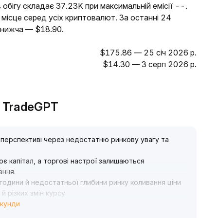
 обігу складає 37.23K при максимальній емісії --.
місце серед усіх криптовалют. За останні 24
йнижча — $18.90.
$175.86 — 25 січ 2026 р.
$14.30 — 3 серп 2026 р.
д TradeGPT
 перспективі через недостатню ринкову увагу та
є капітал, а торгові настрої залишаються
ання
.
4 години й недостатньої глибини ринку коливання ціни
 різких змін курсу
.
екунди
у короткостроковій перспективі, уникати
глядати входження лише після відновлення ліквідності