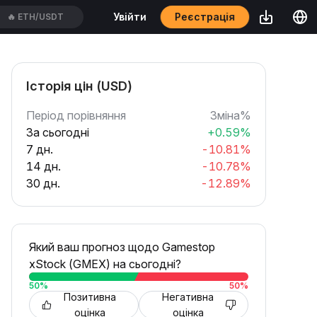
Реєстрація
Увійти
🔥
ACEUSDT
Історія цін (USD)
Період порівняння
Зміна%
За сьогодні
+0.59%
7 дн.
-10.81%
14 дн.
-10.78%
30 дн.
-12.89%
Який ваш прогноз щодо Gamestop
xStock (GMEX) на сьогодні?
50
%
50
%
Позитивна
Негативна
оцінка
оцінка