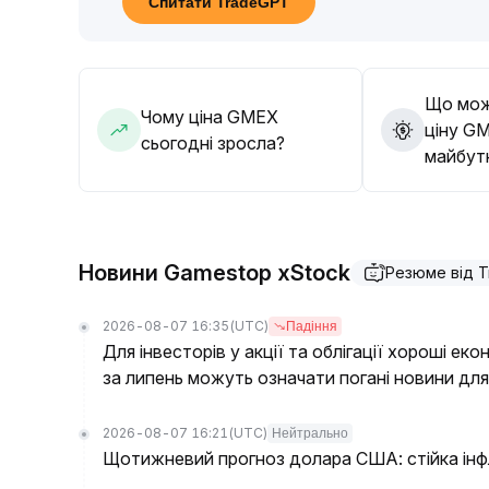
Спитати TradeGPT
та ринкової активності
.
Що мож
Чому ціна GMEX
ціну G
сьогодні зросла?
майбут
Новини Gamestop xStock
Резюме від 
2026-08-07 16:35
(UTC)
Падіння
Для інвесторів у акції та облігації хороші еко
за липень можуть означати погані новини для 
2026-08-07 16:21
(UTC)
Нейтрально
Щотижневий прогноз долара США: стійка інфля