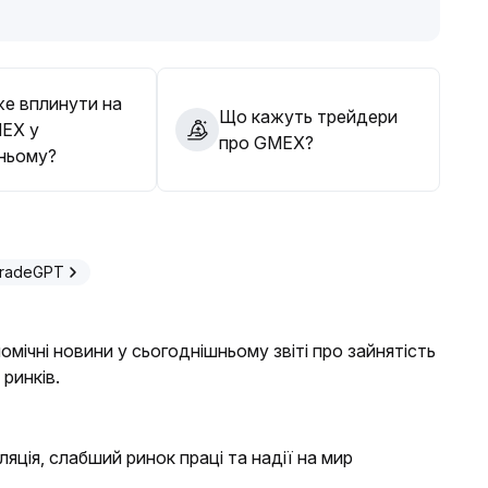
е вплинути на
Що кажуть трейдери
MEX у
про GMEX?
ньому?
TradeGPT
номічні новини у сьогоднішньому звіті про зайнятість
ринків.
ція, слабший ринок праці та надії на мир