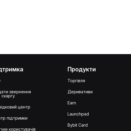
дтримка
Продукти
Q
Торгівля
ати звернення
Деривативи
 скаргу
Earn
ідковий центр
Launchpad
тр підтримки
Bybit Card
гуки користувачів