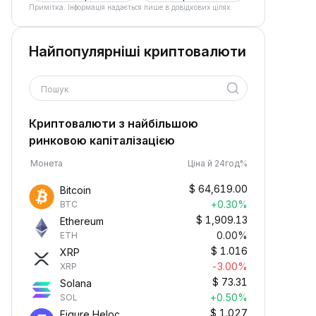
Примітка. Інформація надається лише в довідкових цілях.
Найпопулярніші криптовалюти
Пошук
Криптовалюти з найбільшою
ринковою капіталізацією
Монета
Ціна й 24год%
$
64,619.00
Bitcoin
+0.30%
BTC
$
1,909.13
Ethereum
0.00%
ETH
$
1.016
XRP
-3.00%
XRP
$
73.31
Solana
+0.50%
SOL
$
1.027
Figure Heloc