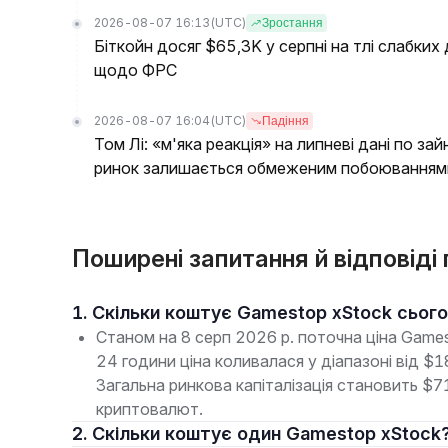
2026-08-07 16:13
(UTC)
Зростання
Біткойн досяг $65,3K у серпні на тлі слабких
щодо ФРС
2026-08-07 16:04
(UTC)
Падіння
Том Лі: «м'яка реакція» на липневі дані по з
ринок залишається обмеженим побоюваннями
Поширені запитання й відповід
1. Скільки коштує Gamestop xStock сьог
Станом на 8 серп 2026 р. поточна ціна Game
24 години ціна коливалася у діапазоні від $
Загальна ринкова капіталізація становить $
криптовалют.
2. Скільки коштує один Gamestop xStock