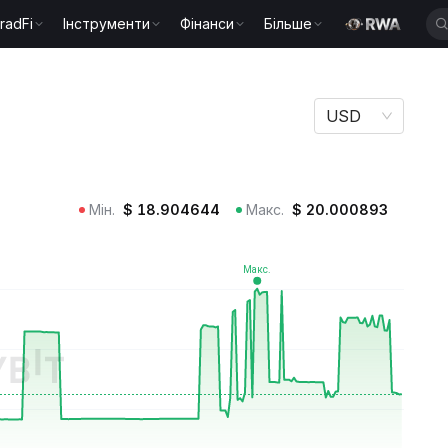
radFi
Інструменти
Фінанси
Більше
USD
Мін.
$
18.904644
Макс.
$
20.000893