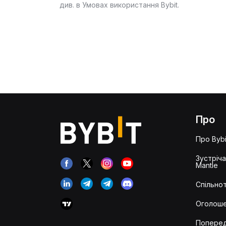
див. в Умовах використання Bybit.
Про
Про Bybi
Зустріч
Mantle
Спільнот
Оголош
Попере