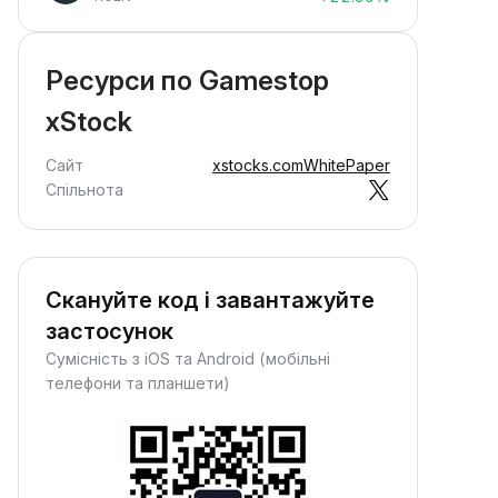
Ресурси по Gamestop
xStock
Сайт
xstocks.com
WhitePaper
Спільнота
Скануйте код і завантажуйте
застосунок
Сумісність з iOS та Android (мобільні
телефони та планшети)