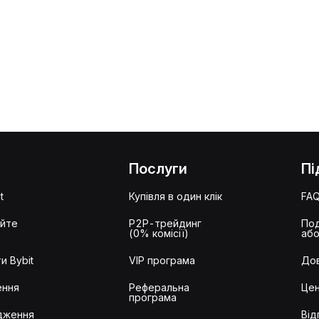
Послуги
Пі
t
Купівля в один клік
FA
айте
P2P-трейдинг
Под
(0% комісії)
або
и Bybit
VIP програма
Дов
ення
Реферальна
Цен
програма
дження
Від