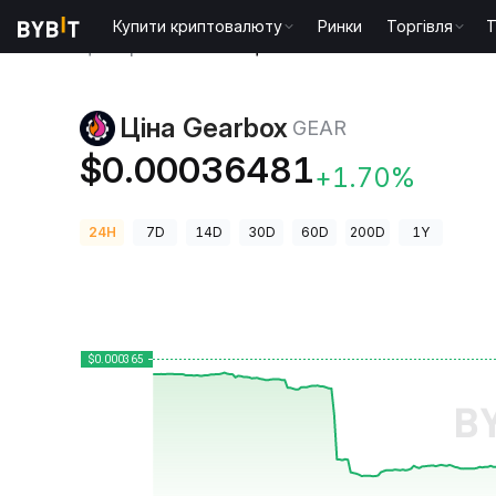
Купити криптовалюту
Ринки
Торгівля
T
Ціни криптовалют
Ціна Gearbox GEAR
Ціна Gearbox
GEAR
$0.00036481
+1.70%
24H
7D
14D
30D
60D
200D
1Y