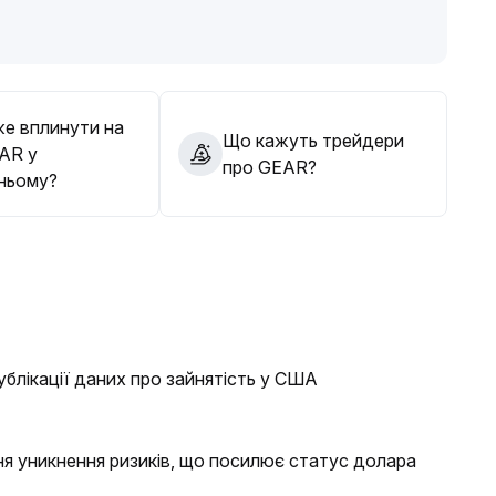
гнучкість у портфелі, уникати надмірного ризику і
 реальному прогресу проекту та змінам ліквідності на
ть
.
е вплинути на
Що кажуть трейдери
EAR у
про GEAR?
ньому?
ублікації даних про зайнятість у США
я уникнення ризиків, що посилює статус долара