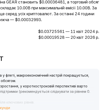
ціна GEAR становить $0.00036481, а торговий обсяг
 складає 10.00B при максимальній емісії 10.00B. За
це серед усіх криптовалют. За останні 24 години
нижча — $0.00032993.
$0.03725561 — 11 квіт 2024 р.
$0.00019528 — 20 квіт 2026 р.
PT
а у флеті, макроекономічний настрій покращується,
м обсягом
.
к зростання, у короткостроковій перспективі варто
 підтримки (рекомендується слідкувати за рівнем 0
.
ля ключових рівнів
.
екунди
екомендується динамічно відстежувати ринкову