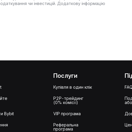
оподаткування чи інвестицій. Додаткову інформацію
Послуги
Пі
t
Купівля в один клік
FA
айте
P2P-трейдинг
Под
(0% комісії)
або
и Bybit
VIP програма
Дов
ення
Реферальна
Цен
програма