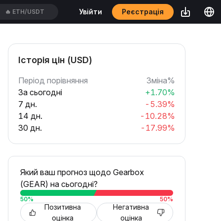
Реєстрація
Увійти
🔥
ETH/USDT
Історія цін (USD)
Період порівняння
Зміна%
За сьогодні
+1.70%
7 дн.
-5.39%
14 дн.
-10.28%
30 дн.
-17.99%
Який ваш прогноз щодо Gearbox
(GEAR) на сьогодні?
50
%
50
%
Позитивна
Негативна
оцінка
оцінка