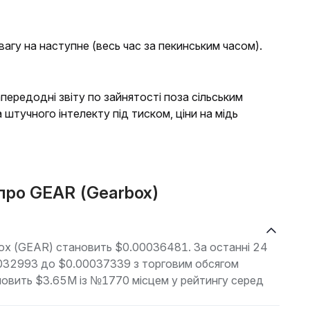
вагу на наступне (весь час за пекинським часом).
передодні звіту по зайнятості поза сільським
а штучного інтелекту під тиском, ціни на мідь
 про GEAR (Gearbox)
box (GEAR) становить $0.00036481. За останні 24
00032993 до $0.00037339 з торговим обсягом
ановить $3.65M із №1770 місцем у рейтингу серед