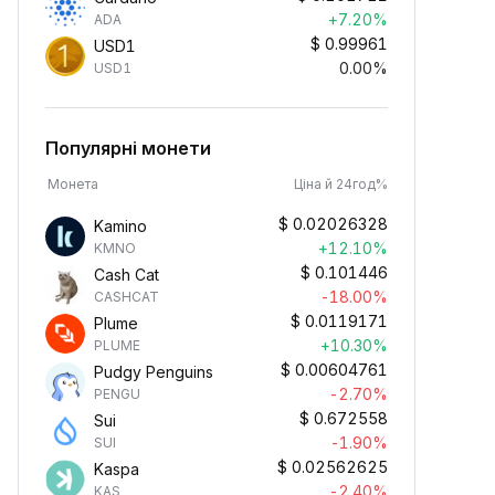
+7.20%
ADA
$
0.99961
USD1
0.00%
USD1
Популярні монети
Монета
Ціна й 24год%
$
0.02026328
Kamino
+12.10%
KMNO
$
0.101446
Cash Cat
-18.00%
CASHCAT
$
0.0119171
Plume
+10.30%
PLUME
$
0.00604761
Pudgy Penguins
-2.70%
PENGU
$
0.672558
Sui
-1.90%
SUI
$
0.02562625
Kaspa
-2.40%
KAS