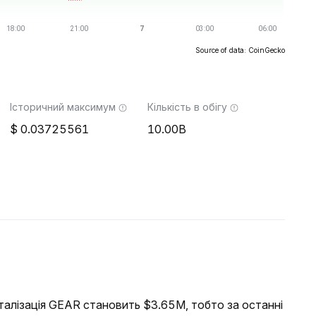
Source of data: CoinGecko
Історичний максимум
Кількість в обігу
0.03725561
10.00B
італізація GEAR становить $3.65M, тобто за останні