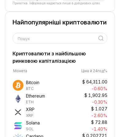
Примітка. Інформація надається лише в довідкових цілях.
Найпопулярніші криптовалюти
Пошук
Криптовалюти з найбільшою
ринковою капіталізацією
Монета
Ціна й 24год%
$
64,311.00
Bitcoin
-0.60%
BTC
$
1,902.95
Ethereum
-0.30%
ETH
$
1.027
XRP
-2.60%
XRP
$
72.88
Solana
-1.40%
SOL
$
0.202721
Cardano