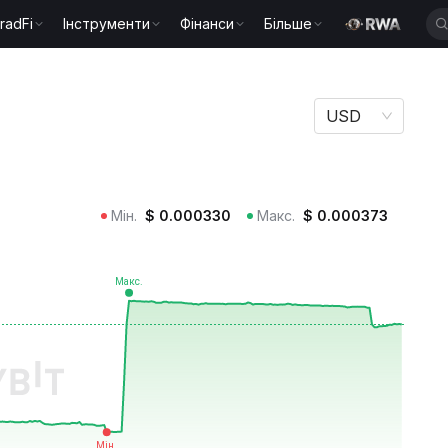
radFi
Інструменти
Фінанси
Більше
USD
Мін.
$
0.000330
Макс.
$
0.000373