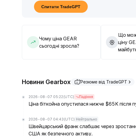
емоційну складову та технічні зміни, зберігати 
Спитати TradeGPT
сліпого входження на піках, надавати перевагу
крипто-ринку, гнучко реагуючи на волатильніс
Що мож
Чому ціна GEAR
ціну G
сьогодні зросла?
майбут
Новини Gearbox
Резюме від TradeGPT
2026-08-07 05:22
(UTC)
Падіння
Ціна біткойна опустилася нижче $65K після п
2026-08-07 04:43
(UTC)
Нейтрально
Швейцарський франк слабшає через зростанн
США як безпечного активу.