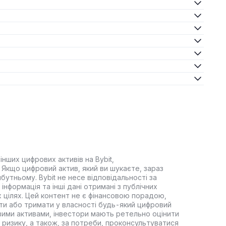
інших цифрових активів на Bybit,
Якщо цифровий актив, який ви шукаєте, зараз
йбутньому. Bybit не несе відповідальності за
інформація та інші дані отримані з публічних
 цілях. Цей контент не є фінансовою порадою,
ти або тримати у власності будь-який цифровий
вими активами, інвестори мають ретельно оцінити
 ризику, а також, за потреби, проконсультуватися