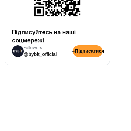
Підписуйтесь на наші
соцмережі
Followers
+
Підписатися
@bybit_official