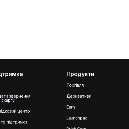
дтримка
Продукти
Q
Торгівля
ати звернення
Деривативи
 скаргу
Earn
ідковий центр
Launchpad
тр підтримки
Bybit Card