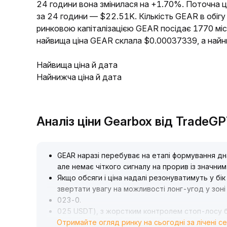
24 години вона змінилася на +1.70%. Поточна 
за 24 години — $22.51K. Кількість GEAR в обігу
ринковою капіталізацією GEAR посідає 1770 міс
найвища ціна GEAR склала $0.00037339, а най
Найвища ціна й дата
Найнижча ціна й дата
Аналіз ціни Gearbox від TradeG
GEAR наразі перебуває на етапі формування дн
але немає чіткого сигналу на прорив із значни
Якщо обсяги і ціна надалі резонуватимуть у бі
звертати увагу на можливості лонг-угод у зоні
023-0
.
025 USDT), з жорстким контролем стоп-лосу бі
Отримайте огляд ринку на сьогодні за лічені с
В середньо- та довгостроковій перспективі р