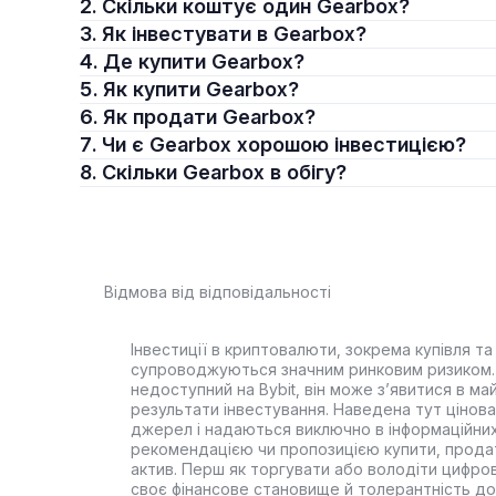
2. Скільки коштує один Gearbox?
3. Як інвестувати в Gearbox?
4. Де купити Gearbox?
5. Як купити Gearbox?
6. Як продати Gearbox?
7. Чи є Gearbox хорошою інвестицією?
8. Скільки Gearbox в обігу?
Відмова від відповідальності
Інвестиції в криптовалюти, зокрема купівля та 
супроводжуються значним ринковим ризиком. 
недоступний на Bybit, він може з’явитися в ма
результати інвестування. Наведена тут цінова 
джерел і надаються виключно в інформаційних
рекомендацією чи пропозицією купити, прода
актив. Перш як торгувати або володіти цифро
своє фінансове становище й толерантність до