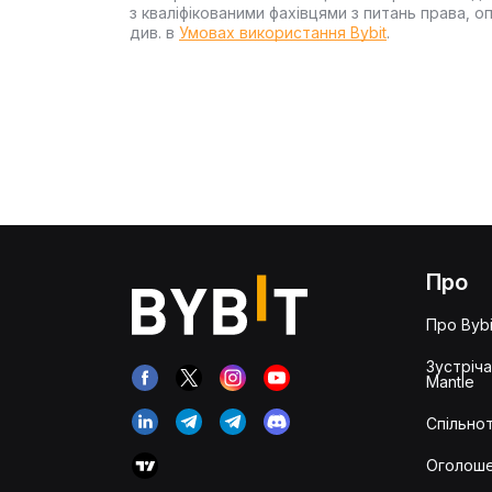
з кваліфікованими фахівцями з питань права, 
див. в
Умовах використання Bybit
.
Про
Про Bybi
Зустріч
Mantle
Спільнот
Оголош