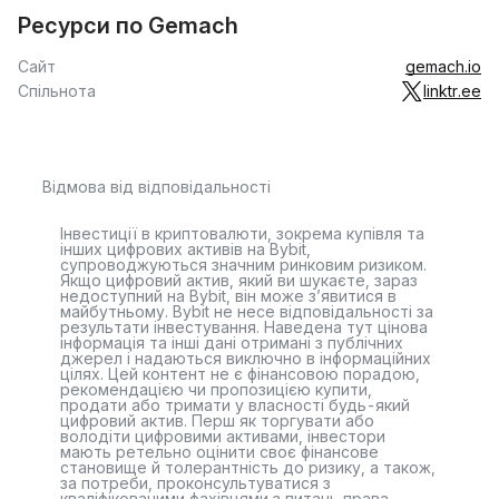
Ресурси по Gemach
Сайт
gemach.io
Спільнота
linktr.ee
Відмова від відповідальності
Інвестиції в криптовалюти, зокрема купівля та
інших цифрових активів на Bybit,
супроводжуються значним ринковим ризиком.
Якщо цифровий актив, який ви шукаєте, зараз
недоступний на Bybit, він може з’явитися в
майбутньому. Bybit не несе відповідальності за
результати інвестування. Наведена тут цінова
інформація та інші дані отримані з публічних
джерел і надаються виключно в інформаційних
цілях. Цей контент не є фінансовою порадою,
рекомендацією чи пропозицією купити,
продати або тримати у власності будь-який
цифровий актив. Перш як торгувати або
володіти цифровими активами, інвестори
мають ретельно оцінити своє фінансове
становище й толерантність до ризику, а також,
за потреби, проконсультуватися з
кваліфікованими фахівцями з питань права,