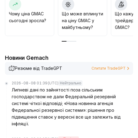
Чому ціна GMAC
Що може вплинути
Що кажут
сьогодні зросла?
на ціну GMAC у
трейдери 
майбутньому?
GMAC?
Новини Gemach
Резюме від TradeGPT
Спитати TradeGPT
2026-08-08 01:39
(UTC)
Нейтрально
Липневі дані по зайнятості поза сільським
господарством не дали Федеральній резервній
системі чіткої відповіді; «Нова новинна агенція
Федеральної резервної системи»: рішення про
підвищення ставок у вересні все ще залежить від
інфляції.