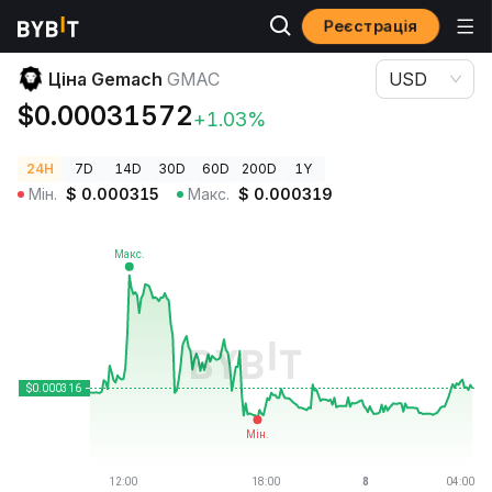
Реєстрація
Ціни криптовалют
Ціна Gemach GMAC
Ціна Gemach
GMAC
USD
$0.00031572
+1.03%
24H
7D
14D
30D
60D
200D
1Y
Мін.
$
0.000315
Макс.
$
0.000319