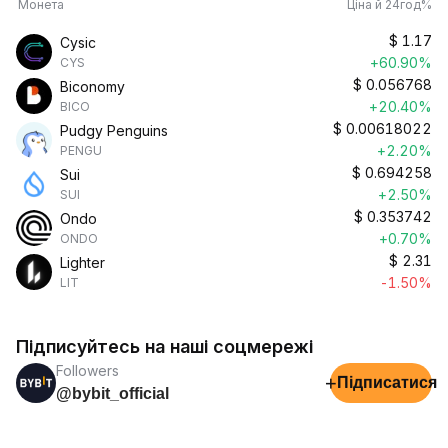
Монета
Ціна й 24год%
$
1.17
Cysic
+60.90%
CYS
$
0.056768
Biconomy
+20.40%
BICO
$
0.00618022
Pudgy Penguins
+2.20%
PENGU
$
0.694258
Sui
+2.50%
SUI
$
0.353742
Ondo
+0.70%
ONDO
$
2.31
Lighter
-1.50%
LIT
Підписуйтесь на наші соцмережі
Followers
+
Підписатися
@bybit_official