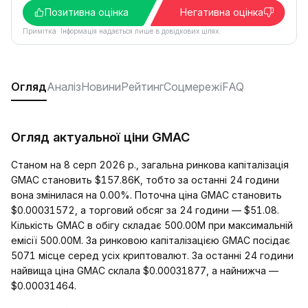
Позитивна оцінка
Негативна оцінка
Примітка. Інформація надається лише в довідкових цілях.
Огляд
Аналіз
Новини
Рейтинг
Соцмережі
FAQ
Огляд актуальної ціни GMAC
Станом на 8 серп 2026 р., загальна ринкова капіталізація
GMAC становить $157.86K, тобто за останні 24 години
вона змінилася на 0.00%. Поточна ціна GMAC становить
$0.00031572, а торговий обсяг за 24 години — $51.08.
Кількість GMAC в обігу складає 500.00M при максимальній
емісії 500.00M. За ринковою капіталізацією GMAC посідає
5071 місце серед усіх криптовалют. За останні 24 години
найвища ціна GMAC склала $0.00031877, а найнижча —
$0.00031464.