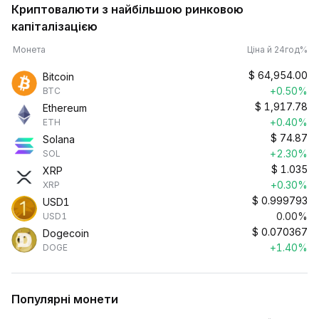
Криптовалюти з найбільшою ринковою
капіталізацією
Монета
Ціна й 24год%
$
64,954.00
Bitcoin
+0.50%
BTC
$
1,917.78
Ethereum
+0.40%
ETH
$
74.87
Solana
+2.30%
SOL
$
1.035
XRP
+0.30%
XRP
$
0.999793
USD1
0.00%
USD1
$
0.070367
Dogecoin
+1.40%
DOGE
Популярні монети