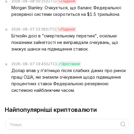
2026-08-08 00:25
(UTC)
Падіння
Morgan Stanley: Очікується, що баланс Федеральної
резервної системи скоротиться на $1.5 трильйона
2026-08-07 23:28
(UTC)
Падіння
Біткойн досі в "смертельному перетині", оскільки
показники зайнятості не виправдали очікувань, що
знижує шанси на підвищення ставок.
2026-08-07 19:45
(UTC)
Зростання
Долар впав у п’ятницю після слабких даних про ринок
праці США, які знизили очікування щодо підвищення
процентних ставок Федеральною резервною
системою найближчим часом.
Найпопулярніші криптовалюти
Пошук