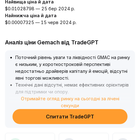
Найвища ціна й дата
$0.01028798 — 25 бер 2024 р.
Найнижча ціна й дата
$0.00007325 — 15 черв 2024 р.
Аналіз ціни Gemach від TradeGPT
Поточний рівень уваги та ліквідності GMAC на ринку
є низьким, у короткостроковій перспективі
недостатньо драйверів капіталу й емоцій, відсутні
явні торгові можливості
.
Технічні дані відсутні, немає ефективних орієнтирів
для підтримки чи опору
.
Рекомендується зачекати нових оновлень щодо
Отримайте огляд ринку на сьогодні за лічені
проекту або підтвердження технічних сигналів,
секунди
зберігати невеликі позиції доти, поки
Спитати TradeGPT
фундаментальні показники чи активність у мережі
суттєво не покращаться, уникати агресивного
збільшення вкладень, щоб запобігти ризику
ліквідності
.