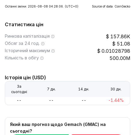
Останні зміни: 2026-08-08 04:28:06.
(UTC+0)
Source of data: CoinGecko
Статистика цін
Ринкова капіталізація
157.86K
Обсяг за 24 год.
51.08
Історичний максимум
0.01028798
Кількість в обігу
500.00M
Історія цін (USD)
За
7 дн.
14 дн.
30 дн.
сьогодні
--
--
--
-1.44%
Який ваш прогноз щодо Gemach (GMAC) на
сьогодні?