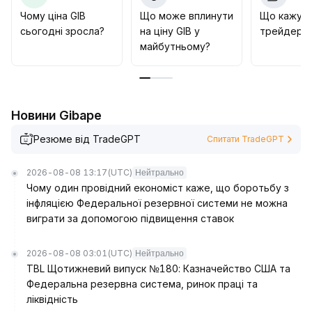
зміни настроїв на ринку
.
Чому ціна GIB
Що може вплинути
Що кажут
Головний акцент — на гнучкому коригуванні
сьогодні зросла?
на ціну GIB у
трейдери 
портфелю та підвищенні ефективності
майбутньому?
використання капіталу
.
Новини Gibape
Резюме від TradeGPT
Спитати TradeGPT
2026-08-08 13:17
(UTC)
Нейтрально
Чому один провідний економіст каже, що боротьбу з
інфляцією Федеральної резервної системи не можна
виграти за допомогою підвищення ставок
2026-08-08 03:01
(UTC)
Нейтрально
TBL Щотижневий випуск №180: Казначейство США та
Федеральна резервна система, ринок праці та
ліквідність