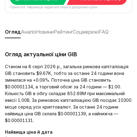
Примітка. Інформація надається лише в довідкових цілях.
Огляд
Аналіз
Новини
Рейтинг
Соцмережі
FAQ
Огляд актуальної ціни GIB
Станом на 8 серп 2026 р., загальна ринкова капіталізація
GIB становить $9.67K, тобто за останні 24 години вона
змінилася на +0.09%. Поточна ціна GIB становить
$0.00001134, а торговий обсяг за 24 години — $1.00.
Кількість GIB в обігу складає 852.69M при максимальній
емісії 1.00B. За ринковою капіталізацією GIB посідає 10300
місце серед усіх криптовалют. За останні 24 години
найвища ціна GIB склала $0.00001139, а найнижча —
$0.00001131.
Найвища ціна й дата