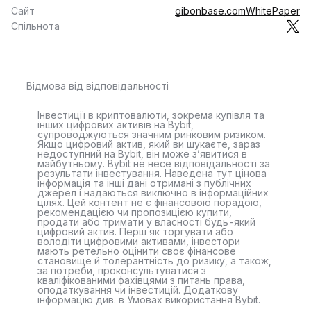
Сайт
gibonbase.com
WhitePaper
Спільнота
Відмова від відповідальності
Інвестиції в криптовалюти, зокрема купівля та
інших цифрових активів на Bybit,
супроводжуються значним ринковим ризиком.
Якщо цифровий актив, який ви шукаєте, зараз
недоступний на Bybit, він може з’явитися в
майбутньому. Bybit не несе відповідальності за
результати інвестування. Наведена тут цінова
інформація та інші дані отримані з публічних
джерел і надаються виключно в інформаційних
цілях. Цей контент не є фінансовою порадою,
рекомендацією чи пропозицією купити,
продати або тримати у власності будь-який
цифровий актив. Перш як торгувати або
володіти цифровими активами, інвестори
мають ретельно оцінити своє фінансове
становище й толерантність до ризику, а також,
за потреби, проконсультуватися з
кваліфікованими фахівцями з питань права,
оподаткування чи інвестицій. Додаткову
інформацію див. в Умовах використання Bybit.