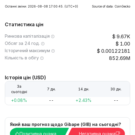
Останні зміни: 2026-08-08 17:00:45.
(UTC+0)
Source of data: CoinGecko
Статистика цін
Ринкова капіталізація
9.67K
Обсяг за 24 год.
1.00
Історичний максимум
0.00122181
Кількість в обігу
852.69M
Історія цін (USD)
За
7 дн.
14 дн.
30 дн.
сьогодні
+0.08%
--
+2.43%
--
Який ваш прогноз щодо Gibape (GIB) на сьогодні?
Позитивна оцінка
Негативна оцінка