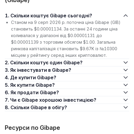
(Gibape)
1. Скільки коштує Gibape сьогодні?
Станом на 9 серп 2026 р. поточна ціна Gibape (GIB)
становить $0.00001134. За останні 24 години ціна
коливалася у діапазоні від $0.00001131 до
$0.00001139 з торговим обсягом $1.00. Загальна
ринкова капіталізація становить $9.67K із №10300
місцем у рейтингу серед інших криптовалют.
2. Скільки коштує один Gibape?
3. Як інвестувати в Gibape?
4. Де купити Gibape?
5. Як купити Gibape?
6. Як продати Gibape?
7. Чи є Gibape хорошою інвестицією?
8. Скільки Gibape в обігу?
Ресурси по Gibape