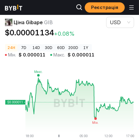
Реєстрація
Ціни криптовалют
Ціна Gibape GIB
Ціна Gibape
GIB
USD
$0.00001134
+0.08%
24H
7D
14D
30D
60D
200D
1Y
Мін.
$
0.000011
Макс.
$
0.000011