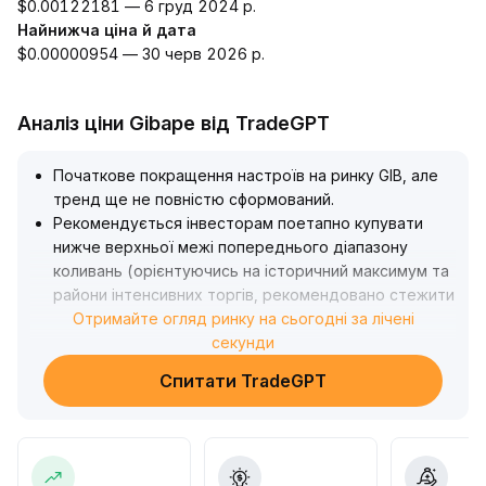
$0.00122181 — 6 груд 2024 р.
Найнижча ціна й дата
$0.00000954 — 30 черв 2026 р.
Аналіз ціни Gibape від TradeGPT
Початкове покращення настроїв на ринку GIB, але
тренд ще не повністю сформований
.
Рекомендується інвесторам поетапно купувати
нижче верхньої межі попереднього діапазону
коливань (орієнтуючись на історичний максимум та
райони інтенсивних торгів, рекомендовано стежити
за діапазоном $3
Отримайте огляд ринку на сьогодні за лічені
.
50~$3
.
секунди
70), а потім при ефективному пробитті з об’ємом —
Спитати TradeGPT
нарощувати позицію
.
Протягом усієї стратегії слід суворо
дотримуватись стоп-лоссу (рекомендована лінія
стопу — нижче $2
.
95), щоб уникнути ризиків фальшивого пробиття та