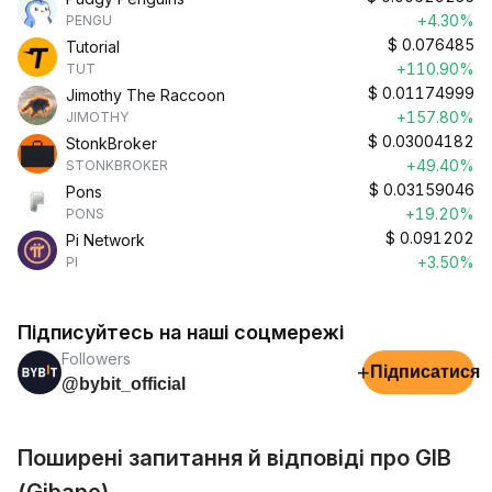
+4.30%
PENGU
$
0.076485
Tutorial
+110.90%
TUT
$
0.01174999
Jimothy The Raccoon
+157.80%
JIMOTHY
$
0.03004182
StonkBroker
+49.40%
STONKBROKER
$
0.03159046
Pons
+19.20%
PONS
$
0.091202
Pi Network
+3.50%
PI
Підписуйтесь на наші соцмережі
Followers
+
Підписатися
@bybit_official
Поширені запитання й відповіді про GIB