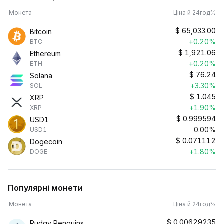
Монета
Ціна й 24год%
$
65,033.00
Bitcoin
+0.20%
BTC
$
1,921.06
Ethereum
+0.20%
ETH
$
76.24
Solana
+3.30%
SOL
$
1.045
XRP
+1.90%
XRP
$
0.999594
USD1
0.00%
USD1
$
0.071112
Dogecoin
+1.80%
DOGE
Популярні монети
Монета
Ціна й 24год%
$
0.00629235
Pudgy Penguins