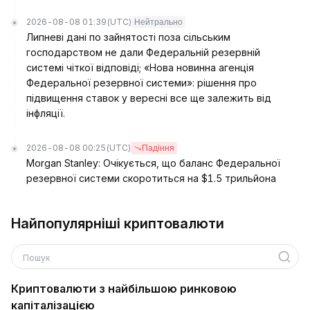
2026-08-08 01:39
(UTC)
Нейтрально
Липневі дані по зайнятості поза сільським
господарством не дали Федеральній резервній
системі чіткої відповіді; «Нова новинна агенція
Федеральної резервної системи»: рішення про
підвищення ставок у вересні все ще залежить від
інфляції.
2026-08-08 00:25
(UTC)
Падіння
Morgan Stanley: Очікується, що баланс Федеральної
резервної системи скоротиться на $1.5 трильйона
Найпопулярніші криптовалюти
Пошук
Криптовалюти з найбільшою ринковою
капіталізацією