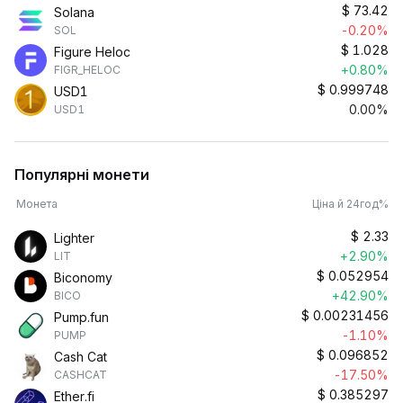
$
73.42
Solana
-0.20%
SOL
$
1.028
Figure Heloc
+0.80%
FIGR_HELOC
$
0.999748
USD1
0.00%
USD1
Популярні монети
Монета
Ціна й 24год%
$
2.33
Lighter
+2.90%
LIT
$
0.052954
Biconomy
+42.90%
BICO
$
0.00231456
Pump.fun
-1.10%
PUMP
$
0.096852
Cash Cat
-17.50%
CASHCAT
$
0.385297
Ether.fi