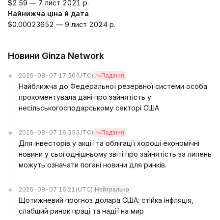
$2.59 — 7 лист 2021 р.
Найнижча ціна й дата
$0.00023652 — 9 лист 2024 р.
Новини Ginza Network
2026-08-07 17:50
(UTC)
Падіння
Найближча до Федеральної резервної системи особа
прокоментувала дані про зайнятість у
несільськогосподарському секторі США
2026-08-07 16:35
(UTC)
Падіння
Для інвесторів у акції та облігації хороші економічні
новини у сьогоднішньому звіті про зайнятість за липень
можуть означати погані новини для ринків.
2026-08-07 16:21
(UTC)
Нейтрально
Щотижневий прогноз долара США: стійка інфляція,
слабший ринок праці та надії на мир