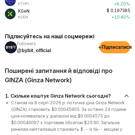
+8.20%
ETHFI
$
0.197385
KGeN
+10.40%
KGEN
Підписуйтесь на наші соцмережі
Followers
+
Підписатися
@bybit_official
Поширені запитання й відповіді про
GINZA (Ginza Network)
1. Скільки коштує Ginza Network сьогодні?
Станом на 8 серп 2026 р. поточна ціна Ginza Network
(GINZA) становить $0.00045905. За останні 24 години
ціна коливалася у діапазоні від $0.0004573 до
$0.00046097 з торговим обсягом $20.90. Загальна
ринкова капіталізація становить $-- із №-- місцем у