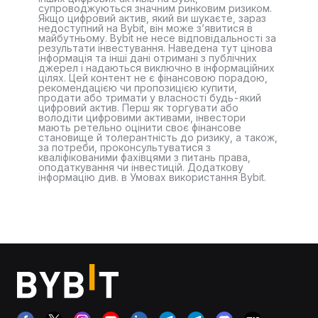
супроводжуються значним ринковим ризиком.
Якщо цифровий актив, який ви шукаєте, зараз
недоступний на Bybit, він може з’явитися в
майбутньому. Bybit не несе відповідальності за
результати інвестування. Наведена тут цінова
інформація та інші дані отримані з публічних
джерел і надаються виключно в інформаційних
цілях. Цей контент не є фінансовою порадою,
рекомендацією чи пропозицією купити,
продати або тримати у власності будь-який
цифровий актив. Перш як торгувати або
володіти цифровими активами, інвестори
мають ретельно оцінити своє фінансове
становище й толерантність до ризику, а також,
за потреби, проконсультуватися з
кваліфікованими фахівцями з питань права,
оподаткування чи інвестицій. Додаткову
інформацію див. в Умовах використання Bybit.