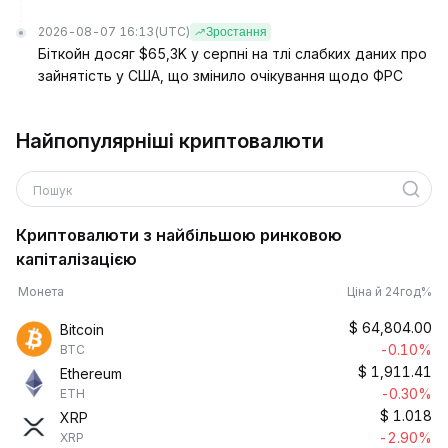
2026-08-07 16:13
(UTC)
Зростання
Біткойн досяг $65,3K у серпні на тлі слабких даних про
зайнятість у США, що змінило очікування щодо ФРС
Найпопулярніші криптовалюти
Пошук
Криптовалюти з найбільшою ринковою
капіталізацією
Монета
Ціна й 24год%
$
64,804.00
Bitcoin
-0.10%
BTC
$
1,911.41
Ethereum
-0.30%
ETH
$
1.018
XRP
-2.90%
XRP