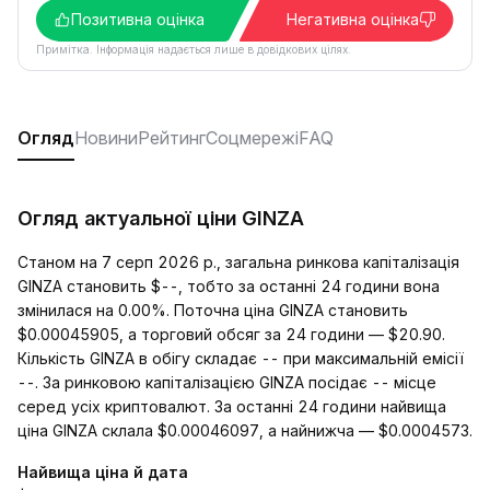
Позитивна оцінка
Негативна оцінка
Примітка. Інформація надається лише в довідкових цілях.
Огляд
Новини
Рейтинг
Соцмережі
FAQ
Огляд актуальної ціни GINZA
Станом на 7 серп 2026 р., загальна ринкова капіталізація
GINZA становить $--, тобто за останні 24 години вона
змінилася на 0.00%. Поточна ціна GINZA становить
$0.00045905, а торговий обсяг за 24 години — $20.90.
Кількість GINZA в обігу складає -- при максимальній емісії
--. За ринковою капіталізацією GINZA посідає -- місце
серед усіх криптовалют. За останні 24 години найвища
ціна GINZA склала $0.00046097, а найнижча — $0.0004573.
Найвища ціна й дата