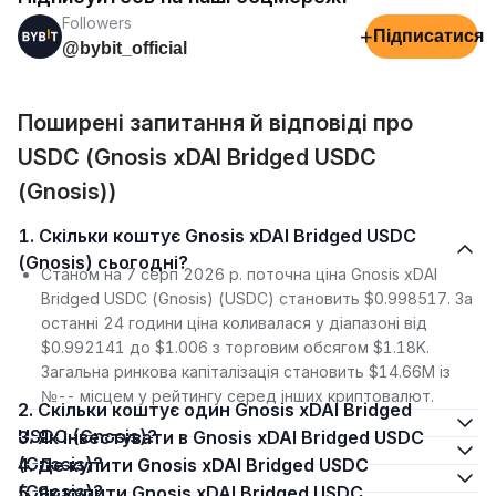
Followers
+
Підписатися
@bybit_official
Поширені запитання й відповіді про
USDC (Gnosis xDAI Bridged USDC
(Gnosis))
1. Скільки коштує Gnosis xDAI Bridged USDC
(Gnosis) сьогодні?
Станом на 7 серп 2026 р. поточна ціна Gnosis xDAI
Bridged USDC (Gnosis) (USDC) становить $0.998517. За
останні 24 години ціна коливалася у діапазоні від
$0.992141 до $1.006 з торговим обсягом $1.18K.
Загальна ринкова капіталізація становить $14.66M із
№-- місцем у рейтингу серед інших криптовалют.
2. Скільки коштує один Gnosis xDAI Bridged
USDC (Gnosis)?
3. Як інвестувати в Gnosis xDAI Bridged USDC
(Gnosis)?
4. Де купити Gnosis xDAI Bridged USDC
(Gnosis)?
5. Як купити Gnosis xDAI Bridged USDC