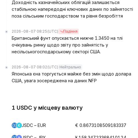
Доходність казначейських облігацій залишається
стабільною напередодні ключових даних по зайнятості
поза сільським господарством та рівня безробіття
2026-08-07 08:25
(UTC)
Падіння
Британський фунт опускається нижче 1.3450 на тлі
очікувань ринку щодо звіту про зайнятість у
несільськогосподарському секторі США.
2026-08-07 08:02
(UTC)
Нейтрально
Японська єна торгується майже без змін щодо долара
США, увага зосереджена на даних NFP
1 USDC у місцеву валюту
USDC – EUR
€ 0.8673108509183337
USDC – JPY
¥ 158.34723368410124