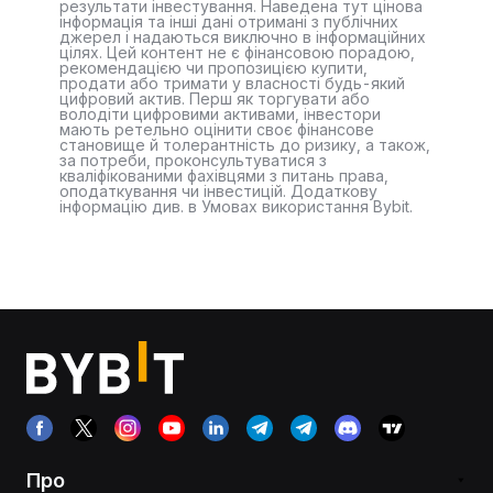
результати інвестування. Наведена тут цінова
інформація та інші дані отримані з публічних
джерел і надаються виключно в інформаційних
цілях. Цей контент не є фінансовою порадою,
рекомендацією чи пропозицією купити,
продати або тримати у власності будь-який
цифровий актив. Перш як торгувати або
володіти цифровими активами, інвестори
мають ретельно оцінити своє фінансове
становище й толерантність до ризику, а також,
за потреби, проконсультуватися з
кваліфікованими фахівцями з питань права,
оподаткування чи інвестицій. Додаткову
інформацію див. в Умовах використання Bybit.
Про