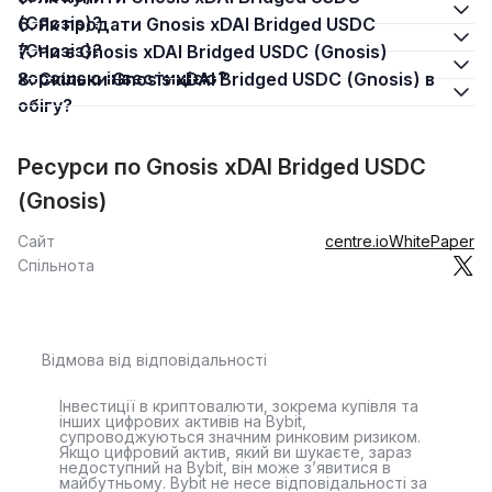
(Gnosis)?
6. Як продати Gnosis xDAI Bridged USDC
(Gnosis)?
7. Чи є Gnosis xDAI Bridged USDC (Gnosis)
хорошою інвестицією?
8. Скільки Gnosis xDAI Bridged USDC (Gnosis) в
обігу?
Ресурси по Gnosis xDAI Bridged USDC
(Gnosis)
Сайт
centre.io
WhitePaper
Спільнота
Відмова від відповідальності
Інвестиції в криптовалюти, зокрема купівля та
інших цифрових активів на Bybit,
супроводжуються значним ринковим ризиком.
Якщо цифровий актив, який ви шукаєте, зараз
недоступний на Bybit, він може з’явитися в
майбутньому. Bybit не несе відповідальності за