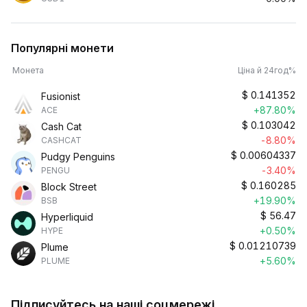
Популярні монети
Монета
Ціна й 24год%
$
0.141352
Fusionist
+87.80%
ACE
$
0.103042
Cash Cat
-8.80%
CASHCAT
$
0.00604337
Pudgy Penguins
-3.40%
PENGU
$
0.160285
Block Street
+19.90%
BSB
$
56.47
Hyperliquid
+0.50%
HYPE
$
0.01210739
Plume
+5.60%
PLUME
Підписуйтесь на наші соцмережі