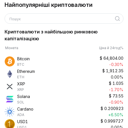
Найпопулярніші криптовалюти
Пошук
Криптовалюти з найбільшою ринковою
капіталізацією
Монета
Ціна й 24год%
$
64,804.00
Bitcoin
-0.30%
BTC
$
1,912.35
Ethereum
0.00%
ETH
$
1.035
XRP
-1.70%
XRP
$
73.55
Solana
-0.90%
SOL
$
0.200923
Cardano
+6.50%
ADA
$
0.999727
USD1
0.00%
USD1