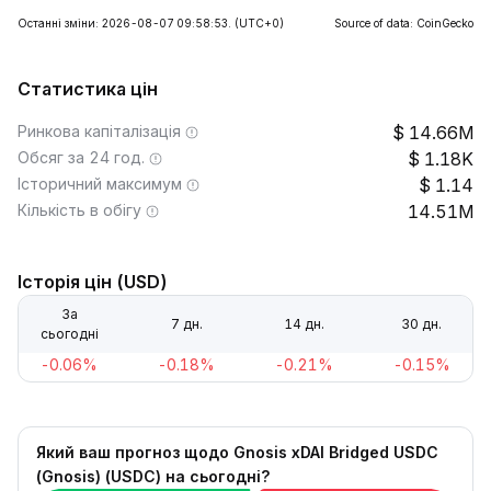
Останні зміни: 2026-08-07 09:58:53.
(UTC+0)
Source of data: CoinGecko
Статистика цін
Ринкова капіталізація
14.66M
Обсяг за 24 год.
1.18K
Історичний максимум
1.14
Кількість в обігу
14.51M
Історія цін (USD)
За
7 дн.
14 дн.
30 дн.
сьогодні
-0.06%
-0.18%
-0.21%
-0.15%
Який ваш прогноз щодо Gnosis xDAI Bridged USDC
(Gnosis) (USDC) на сьогодні?