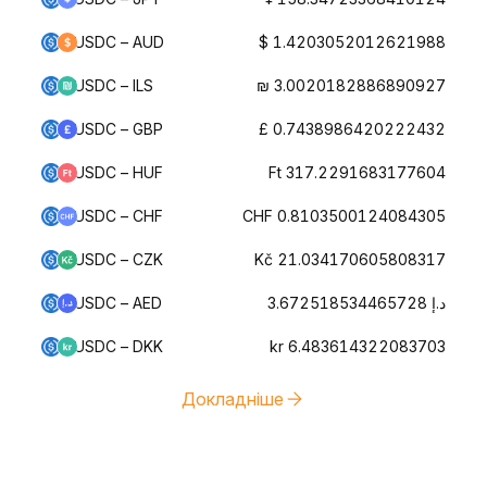
USDC – AUD
$ 1.4203052012621988
USDC – ILS
₪ 3.0020182886890927
USDC – GBP
£ 0.7438986420222432
USDC – HUF
Ft 317.2291683177604
USDC – CHF
CHF 0.8103500124084305
USDC – CZK
Kč 21.034170605808317
USDC – AED
د.إ 3.672518534465728
USDC – DKK
kr 6.483614322083703
Докладніше