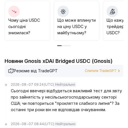
маржинальний прибуток у емісії й дистрибуції
.
Рекомендується інституціям фокусуватися на
розширенні різноманітних сценаріїв застосування,
оптимізації управління резервами й активно
Чому ціна USDC
Що може вплинути
Що кажут
реагувати на зміни регулювання, аби закріпити
сьогодні
на ціну USDC у
трейдери 
доларову стабільність USDC і її позицію в ринку
знизилася?
майбутньому?
USDC?
стабільних монет
.
Короткострокові цінові коливання контрольовані,
проте необхідно постійно стежити за
фундаментальними чинниками і політичними
Новини Gnosis xDAI Bridged USDC (Gnosis)
тенденціями для підтримки динаміки зростання
.
Резюме від TradeGPT
Спитати TradeGPT
2026-08-07 09:24
(UTC)
Нейтрально
Сьогодні ввечері відбудеться важливий тест для звіту
про зайнятість у несільськогосподарському секторі
США; чи повториться "прокляття слабкого липня"? За
останні три роки він не відповідав очікуванням.
2026-08-07 08:44
(UTC)
Нейтрально