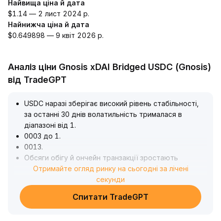
Найвища ціна й дата
$1.14 — 2 лист 2024 р.
Найнижча ціна й дата
$0.649898 — 9 квіт 2026 р.
Аналіз ціни Gnosis xDAI Bridged USDC (Gnosis)
від TradeGPT
USDC наразі зберігає високий рівень стабільності,
за останні 30 днів волатильність трималася в
діапазоні від 1
.
0003 до 1
.
0013
.
Обсяги обігу й ончейн транзакції зростають
синхронно, що підтверджує ключову роль USDC у
Отримайте огляд ринку на сьогодні за лічені
DeFi та міжнародних платежах
секунди
.
Однак, нещодавно темпи зростання пропозиції
Спитати TradeGPT
сповільнилися, конкуренція посилилася, а
регуляторний тиск зростає, це знижує