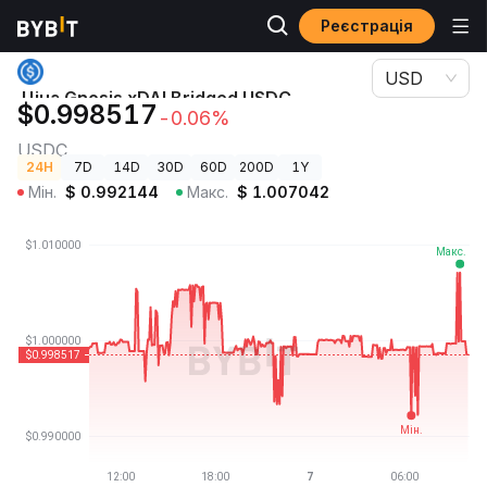
Реєстрація
Ціни криптовалют
Ціна Gnosis xDAI Bridged USDC (Gnosis) USDC
USD
Ціна Gnosis xDAI Bridged USDC
$0.998517
-0.06%
(Gnosis)
USDC
24H
7D
14D
30D
60D
200D
1Y
Мін.
$
0.992144
Макс.
$
1.007042