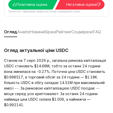
Позитивна оцінка
Негативна оцінка
Примітка. Інформація надається лише в довідкових цілях.
Огляд
Аналіз
Новини
Біржа
Рейтинг
Соцмережі
FAQ
Огляд актуальної ціни USDC
Станом на 7 серп 2026 р., загальна ринкова капіталізація
USDC становить $14.66M, тобто за останні 24 години
вона змінилася на -0.27%. Поточна ціна USDC становить
$0.998517, а торговий обсяг за 24 години — $1.18K.
Кількість USDC в обігу складає 14.51M при максимальній
емісії --. За ринковою капіталізацією USDC посідає --
місце серед усіх криптовалют. За останні 24 години
найвища ціна USDC склала $1.006, а найнижча —
$0.992141.