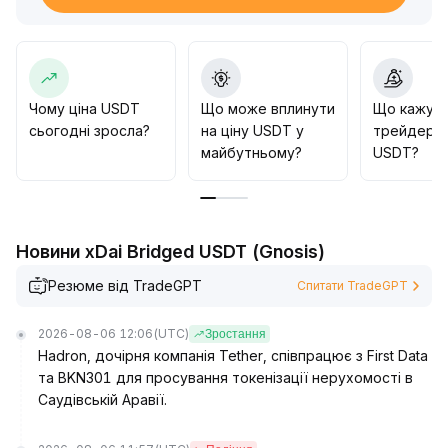
залишаються стабільно високими, що надає його
довгостроковій цінності потужну підтримку
.
На рівні регулювання, прискорення законодавчих
ініціатив у США і підтримка провідних установ
багатовалютної екосистеми сприяє відновленню
Чому ціна USDT
Що може вплинути
Що кажут
довіри ринку
.
сьогодні зросла?
на ціну USDT у
трейдери 
Стратегічна рекомендація: у короткостроковій
майбутньому?
USDT?
перспективі слід бути обережним щодо ринкових
коливань і потенційних шоків ліквідності; у
середньо- та довгостроковій перспективі
домінування USDT залишиться незмінним, тож при
Новини xDai Bridged USDT (Gnosis)
відхиленні ціни від прив'язки розумно розглядати
можливість купівлі на падінні
.
Резюме від TradeGPT
Спитати TradeGPT
2026-08-06 12:06
(UTC)
Зростання
Hadron, дочірня компанія Tether, співпрацює з First Data
та BKN301 для просування токенізації нерухомості в
Саудівській Аравії.