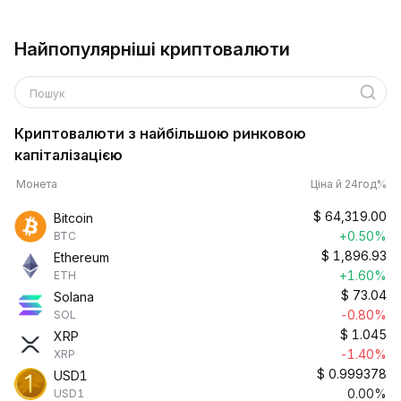
Найпопулярніші криптовалюти
Пошук
Криптовалюти з найбільшою ринковою
капіталізацією
Монета
Ціна й 24год%
$
64,319.00
Bitcoin
+0.50%
BTC
$
1,896.93
Ethereum
+1.60%
ETH
$
73.04
Solana
-0.80%
SOL
$
1.045
XRP
-1.40%
XRP
$
0.999378
USD1
0.00%
USD1