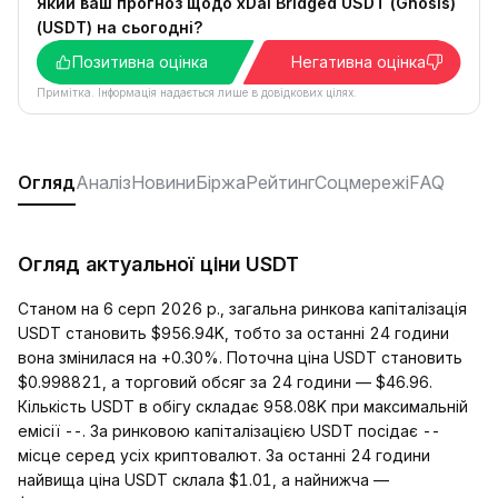
Який ваш прогноз щодо xDai Bridged USDT (Gnosis)
(USDT) на сьогодні?
Позитивна оцінка
Негативна оцінка
Примітка. Інформація надається лише в довідкових цілях.
Огляд
Аналіз
Новини
Біржа
Рейтинг
Соцмережі
FAQ
Огляд актуальної ціни USDT
Станом на 6 серп 2026 р., загальна ринкова капіталізація
USDT становить $956.94K, тобто за останні 24 години
вона змінилася на +0.30%. Поточна ціна USDT становить
$0.998821, а торговий обсяг за 24 години — $46.96.
Кількість USDT в обігу складає 958.08K при максимальній
емісії --. За ринковою капіталізацією USDT посідає --
місце серед усіх криптовалют. За останні 24 години
найвища ціна USDT склала $1.01, а найнижча —