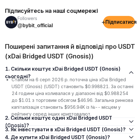
Підписуйтесь на наші соцмережі
Followers
+
Підписатися
@bybit_official
Поширені запитання й відповіді про USDT
(xDai Bridged USDT (Gnosis))
1. Скільки коштує xDai Bridged USDT (Gnosis)
сьогодні?
Станом на 6 серп 2026 р. поточна ціна xDai Bridged
USDT (Gnosis) (USDT) становить $0.998821. За останні
24 години ціна коливалася у діапазоні від $0.988254
до $1.01 з торговим обсягом $46.96. Загальна ринкова
капіталізація становить $956.94K із №-- місцем у
рейтингу серед інших криптовалют.
2. Скільки коштує один xDai Bridged USDT
(Gnosis)?
3. Як інвестувати в xDai Bridged USDT (Gnosis)?
4. Де купити xDai Bridged USDT (Gnosis)?