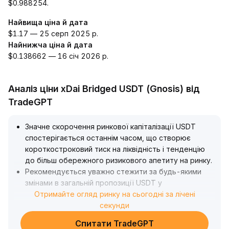
$0.988254.
Найвища ціна й дата
$1.17 — 25 серп 2025 р.
Найнижча ціна й дата
$0.138662 — 16 січ 2026 р.
Аналіз ціни xDai Bridged USDT (Gnosis) від
TradeGPT
Значне скорочення ринкової капіталізації USDT
спостерігається останнім часом, що створює
короткостроковий тиск на ліквідність і тенденцію
до більш обережного ризикового апетиту на ринку
.
Рекомендується уважно стежити за будь-якими
змінами в загальній пропозиції USDT у
короткостроковій перспективі, які можуть
Отримайте огляд ринку на сьогодні за лічені
спричинити ризики ліквідності
секунди
.
Водночас, на основних блокчейнах, таких як TRON,
Спитати TradeGPT
попит на USDT та активність застосувань