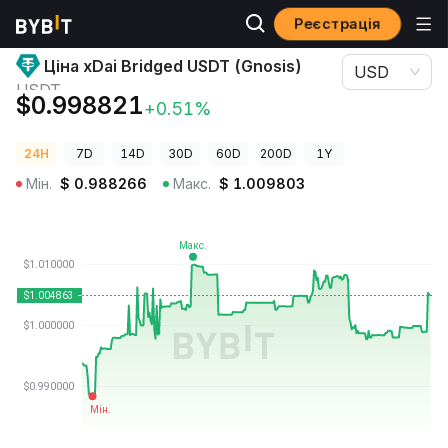
Реєстрація
Ціни криптовалют
Ціна xDai Bridged USDT (Gnosis) USDT
Ціна xDai Bridged USDT (Gnosis)
USD
USDT
$0.998821
+0.51%
24H
7D
14D
30D
60D
200D
1Y
Мін.
$
0.988266
Макс.
$
1.009803