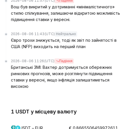
2026-08-06 11:57
(UTC)
Падіння
Вош був викритий у дотриманні «мінімалістичного»
стилю спілкування, залишаючи відкритою можливість
підвищення ставки у вересні.
2026-08-06 11:43
(UTC)
Нейтрально
Євро трохи знижується, тоді як звіт по зайнятості в
США (NFP) виходить на перший план
2026-08-06 11:26
(UTC)
Падіння
Британські ЗМІ: Вахтер дотримується обережних
ринкових прогнозів, може розглянути підвищення
ставки у вересні, якщо інфляція залишатиметься
високою
1 USDT у місцеву валюту
USDT – EUR
€ 0.8665506459972611