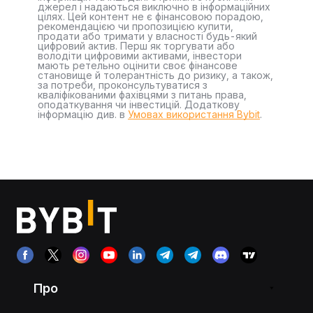
джерел і надаються виключно в інформаційних
цілях. Цей контент не є фінансовою порадою,
рекомендацією чи пропозицією купити,
продати або тримати у власності будь-який
цифровий актив. Перш як торгувати або
володіти цифровими активами, інвестори
мають ретельно оцінити своє фінансове
становище й толерантність до ризику, а також,
за потреби, проконсультуватися з
кваліфікованими фахівцями з питань права,
оподаткування чи інвестицій. Додаткову
інформацію див. в
Умовах використання Bybit
.
Про