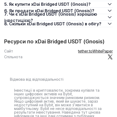
5. Як купити xDai Bridged USDT (Gnosis)?
6. Як продати xDai Bridged USDT (Gnosis)?
7. Чи є xDai Bridged USDT (Gnosis) хорошою
інвестицією?
8. Скільки xDai Bridged USDT (Gnosis) в обігу?
Ресурси по xDai Bridged USDT (Gnosis)
Сайт
tether.to
WhitePaper
Спільнота
Відмова від відповідальності
Інвестиції в криптовалюти, зокрема купівля та
інших цифрових активів на Bybit,
супроводжуються значним ринковим ризиком.
Якщо цифровий актив, який ви шукаєте, зараз
недоступний на Bybit, він може з’явитися в
майбутньому. Bybit не несе відповідальності за
результати інвестування. Наведена тут цінова
інформація та інші дані отримані з публічних