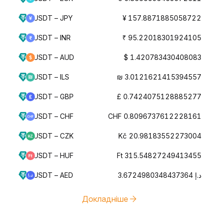
USDT – JPY
¥ 157.8871885058722
USDT – INR
₹ 95.22018301924105
USDT – AUD
$ 1.420783430408083
USDT – ILS
₪ 3.0121621415394557
USDT – GBP
£ 0.7424075128885277
USDT – CHF
CHF 0.8096737612228161
USDT – CZK
Kč 20.98183552273004
USDT – HUF
Ft 315.54827249413455
USDT – AED
د.إ 3.6724980348437364
Докладніше