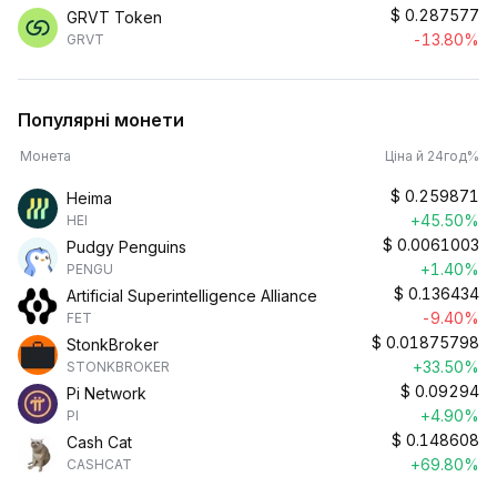
$
0.287577
GRVT Token
-13.80%
GRVT
Популярні монети
Монета
Ціна й 24год%
$
0.259871
Heima
+45.50%
HEI
$
0.0061003
Pudgy Penguins
+1.40%
PENGU
$
0.136434
Artificial Superintelligence Alliance
-9.40%
FET
$
0.01875798
StonkBroker
+33.50%
STONKBROKER
$
0.09294
Pi Network
+4.90%
PI
$
0.148608
Cash Cat
+69.80%
CASHCAT