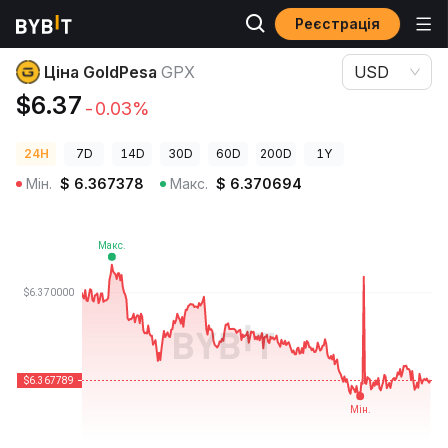
Реєстрація
Ціни криптовалют
Ціна GoldPesa GPX
Ціна GoldPesa
GPX
USD
$6.37
-0.03%
24H
7D
14D
30D
60D
200D
1Y
Мін.
$
6.367378
Макс.
$
6.370694