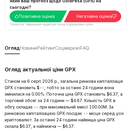
Який ваш прогноз щодо GoldPesa (GPX) на
сьогодні?
Позитивна оцінка
Негативна оцінка
Примітка. Інформація надається лише в довідкових цілях.
Огляд
Новини
Рейтинг
Соцмережі
FAQ
Огляд актуальної ціни GPX
Станом на 6 серп 2026 р., загальна ринкова капіталізація
GPX становить $--, тобто за останні 24 години вона
змінилася на 0.00%. Поточна ціна GPX становить $6.37, а
торговий обсяг за 24 години — $4.67. Кількість GPX в
обігу складає -- при максимальній емісії 100.00M. За
ринковою капіталізацією GPX посідає -- місце серед усіх
криптовалют. За останні 24 години найвища ціна GPX
склала $6.37, а найнижча — $6.37.