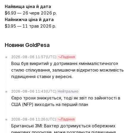
Найвища ціна й дата
$6.93 — 26 черв 2026 р.
Найнижча ціна й дата
$3.95 — 11 трав 2026 р.
Новини GoldPesa
2026-08-06 11:57
(UTC)
Падіння
Вош був викритий у дотриманні «мінімалістичного»
стилю спілкування, залишаючи відкритою можливість
підвищення ставки у вересні.
2026-08-06 11:43
(UTC)
Нейтрально
Євро трохи знижується, тоді як звіт по зайнятості в
США (NFP) виходить на перший план
2026-08-06 11:26
(UTC)
Падіння
Британські ЗМІ: Вахтер дотримується обережних
ринкових прогнозів, може розглянути підвищення