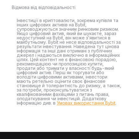
Відмова від відповідальності
Інвестиції в криптовалюти, зокрема купівля та
інших цифрових активів на Bybit,
супроводжуються значним ринковим ризиком.
Якщо цифровий актив, який ви шукаєте, зараз
недоступний на Bybit, він може з’явитися в
майбутньому. Bybit не несе відповідальності за
результати інвестування. Наведена тут цінова
інформація та інші дані отримані з публічних
джерел і надаються виключно в інформаційних
цілях. Цей контент не є фінансовою порадою,
рекомендацією чи пропозицією купити,
продати або тримати у власності будь-який
цифровий актив. Перш як торгувати або
володіти цифровими активами, інвестори
мають ретельно оцінити своє фінансове
становище й толерантність до ризику, а також,
за потреби, проконсультуватися з
кваліфікованими фахівцями з питань права,
оподаткування чи інвестицій. Додаткову
інформацію див. в
Умовах використання Bybit
.