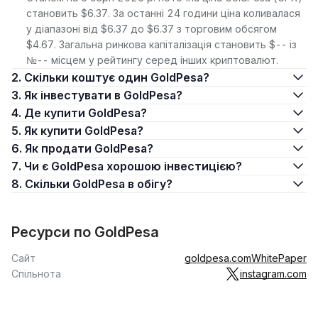
становить $6.37. За останні 24 години ціна коливалася
у діапазоні від $6.37 до $6.37 з торговим обсягом
$4.67. Загальна ринкова капіталізація становить $-- із
№-- місцем у рейтингу серед інших криптовалют.
2. Скільки коштує один GoldPesa?
3. Як інвестувати в GoldPesa?
4. Де купити GoldPesa?
5. Як купити GoldPesa?
6. Як продати GoldPesa?
7. Чи є GoldPesa хорошою інвестицією?
8. Скільки GoldPesa в обігу?
Ресурси по GoldPesa
Сайт
goldpesa.com
WhitePaper
Спільнота
instagram.com