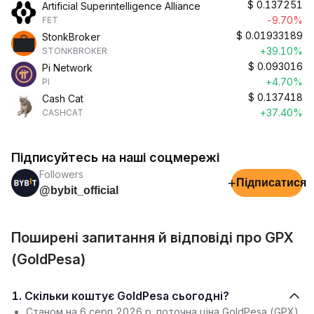
$
0.137251
Artificial Superintelligence Alliance
-9.70%
FET
$
0.01933189
StonkBroker
+39.10%
STONKBROKER
$
0.093016
Pi Network
+4.70%
PI
$
0.137418
Cash Cat
+37.40%
CASHCAT
Підписуйтесь на наші соцмережі
Followers
+
Підписатися
@bybit_official
Поширені запитання й відповіді про GPX
(GoldPesa)
1. Скільки коштує GoldPesa сьогодні?
Станом на 6 серп 2026 р. поточна ціна GoldPesa (GPX)