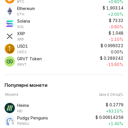
+0.80%
BTC
$
1,903.14
Ethereum
+2.00%
ETH
$
73.32
Solana
-0.60%
SOL
$
1.048
XRP
-1.10%
XRP
$
0.999322
USD1
0.00%
USD1
$
0.289242
GRVT Token
-15.60%
GRVT
Популярні монети
Монета
Ціна й 24год%
$
0.2779
Heima
+83.10%
HEI
$
0.00614259
Pudgy Penguins
+1.40%
PENGU