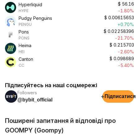
$
56.16
Hyperliquid
-1.80%
HYPE
$
0.00615653
Pudgy Penguins
+0.70%
PENGU
$
0.02258396
Pons
-21.70%
PONS
$
0.215703
Heima
-2.60%
HEI
$
0.098689
Canton
-5.40%
CC
Підписуйтесь на наші соцмережі
Followers
+
Підписатися
@bybit_official
Поширені запитання й відповіді про
GOOMPY (Goompy)