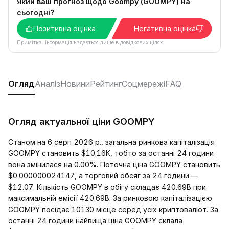
Який ваш прогноз щодо Goompy (GOOMPY) на
сьогодні?
Позитивна оцінка
Негативна оцінка
Примітка. Інформація надається лише в довідкових цілях.
Огляд
Аналіз
Новини
Рейтинг
Соцмережі
FAQ
Огляд актуальної ціни GOOMPY
Станом на 6 серп 2026 р., загальна ринкова капіталізація
GOOMPY становить $10.16K, тобто за останні 24 години
вона змінилася на 0.00%. Поточна ціна GOOMPY становить
$0.000000024147, а торговий обсяг за 24 години —
$12.07. Кількість GOOMPY в обігу складає 420.69B при
максимальній емісії 420.69B. За ринковою капіталізацією
GOOMPY посідає 10130 місце серед усіх криптовалют. За
останні 24 години найвища ціна GOOMPY склала