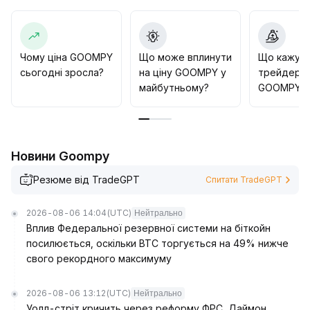
фундаментальних каталістів, рекомендується
терпляче чекати реального прогресу проекту та
зростання активності on-chain, перш ніж формувати
позицію, щоб уникнути передчасного входу під час
Чому ціна GOOMPY
Що може вплинути
Що кажут
відсутності тематичного інтересу
.
сьогодні зросла?
на ціну GOOMPY у
трейдери 
майбутньому?
GOOMPY?
Новини Goompy
Резюме від TradeGPT
Спитати TradeGPT
2026-08-06 14:04
(UTC)
Нейтрально
Вплив Федеральної резервної системи на біткойн
посилюється, оскільки BTC торгується на 49% нижче
свого рекордного максимуму
2026-08-06 13:12
(UTC)
Нейтрально
Уолл-стріт кричить через реформу ФРС, Даймон