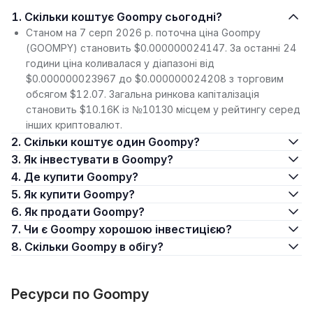
1. Скільки коштує Goompy сьогодні?
Станом на 7 серп 2026 р. поточна ціна Goompy
(GOOMPY) становить $0.000000024147. За останні 24
години ціна коливалася у діапазоні від
$0.000000023967 до $0.000000024208 з торговим
обсягом $12.07. Загальна ринкова капіталізація
становить $10.16K із №10130 місцем у рейтингу серед
інших криптовалют.
2. Скільки коштує один Goompy?
3. Як інвестувати в Goompy?
4. Де купити Goompy?
5. Як купити Goompy?
6. Як продати Goompy?
7. Чи є Goompy хорошою інвестицією?
8. Скільки Goompy в обігу?
Ресурси по Goompy