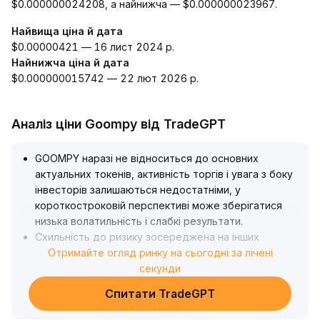
$0.000000024208, а найнижча — $0.000000023967.
Найвища ціна й дата
$0.00000421 — 16 лист 2024 р.
Найнижча ціна й дата
$0.000000015742 — 22 лют 2026 р.
Аналіз ціни Goompy від TradeGPT
GOOMPY наразі не відноситься до основних
актуальних токенів, активність торгів і увага з боку
інвесторів залишаються недостатніми, у
короткостроковій перспективі може зберігатися
низька волатильність і слабкі результати
.
Схильність до ризику зосереджена на інших
альткоїнах; якщо ротація ринку триватиме, GOOMPY
Отримайте огляд ринку на сьогодні за лічені
може відчути тиск капіталовідтоку та додаткового
секунди
падіння, важливо стежити за ключовим рівнем
Спитати TradeGPT
підтримки 0,85
.
У середньо- та довгостроковій перспективі бракує