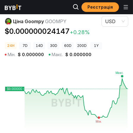
Реєстрація
Ціни криптовалют
Ціна Goompy GOOMPY
Ціна Goompy
GOOMPY
USD
$0.000000024147
+0.28%
24H
7D
14D
30D
60D
200D
1Y
Мін.
$
0.000000
Макс.
$
0.000000