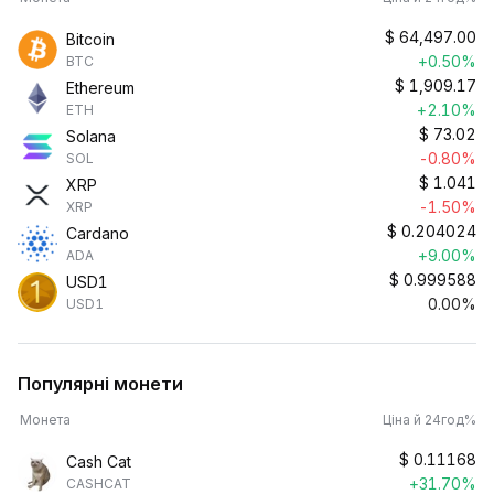
$
64,497.00
Bitcoin
+0.50%
BTC
$
1,909.17
Ethereum
+2.10%
ETH
$
73.02
Solana
-0.80%
SOL
$
1.041
XRP
-1.50%
XRP
$
0.204024
Cardano
+9.00%
ADA
$
0.999588
USD1
0.00%
USD1
Популярні монети
Монета
Ціна й 24год%
$
0.11168
Cash Cat
+31.70%
CASHCAT