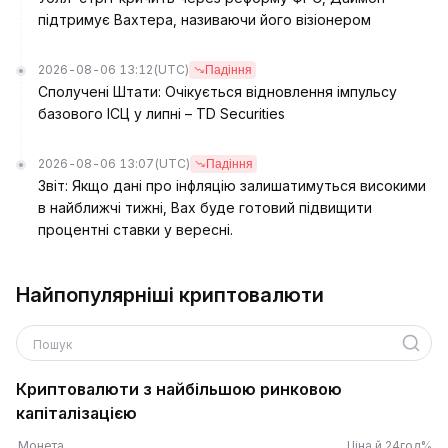
підтримує Вахтера, називаючи його візіонером
2026-08-06 13:12
(UTC)
Падіння
Сполучені Штати: Очікується відновлення імпульсу
базового ІСЦ у липні – TD Securities
2026-08-06 13:07
(UTC)
Падіння
Звіт: Якщо дані про інфляцію залишатимуться високими
в найближчі тижні, Вах буде готовий підвищити
процентні ставки у вересні.
Найпопулярніші криптовалюти
Пошук
Криптовалюти з найбільшою ринковою
капіталізацією
Монета
Ціна й 24год%