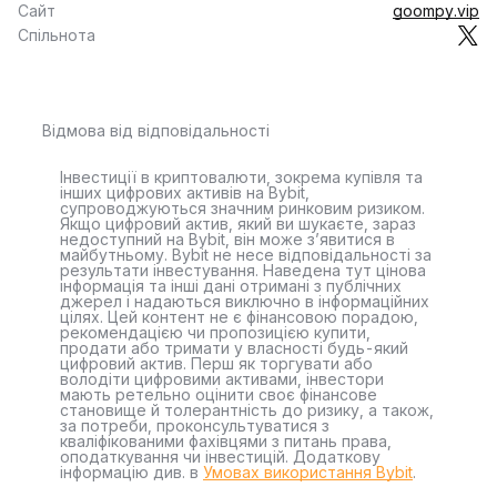
Сайт
goompy.vip
Спільнота
Відмова від відповідальності
Інвестиції в криптовалюти, зокрема купівля та
інших цифрових активів на Bybit,
супроводжуються значним ринковим ризиком.
Якщо цифровий актив, який ви шукаєте, зараз
недоступний на Bybit, він може з’явитися в
майбутньому. Bybit не несе відповідальності за
результати інвестування. Наведена тут цінова
інформація та інші дані отримані з публічних
джерел і надаються виключно в інформаційних
цілях. Цей контент не є фінансовою порадою,
рекомендацією чи пропозицією купити,
продати або тримати у власності будь-який
цифровий актив. Перш як торгувати або
володіти цифровими активами, інвестори
мають ретельно оцінити своє фінансове
становище й толерантність до ризику, а також,
за потреби, проконсультуватися з
кваліфікованими фахівцями з питань права,
оподаткування чи інвестицій. Додаткову
інформацію див. в
Умовах використання Bybit
.